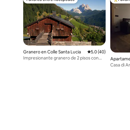
Favorito entre huéspedes
Favorito
Granero en Colle Santa Lucia
Calificación promedio
5.0 (40)
Impresionante granero de 2 pisos con
Apartame
excelentes vistas a la montaña
Casa di 
y románti