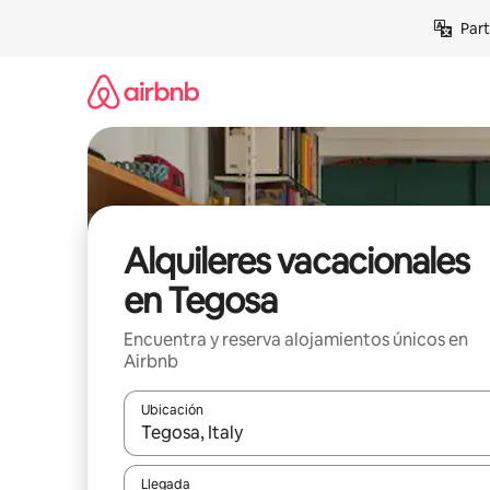
Omite
Part
el
contenido
Alquileres vacacionales
en Tegosa
Encuentra y reserva alojamientos únicos en
Airbnb
Ubicación
Cuando los resultados estén disponibles, navega co
Llegada