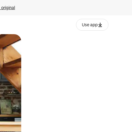
 original
Use app
o o desliza el dedo.