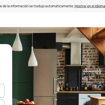
e de la información se tradujo automáticamente. 
Mostrar en el idioma
n las teclas de flecha hacia arriba y hacia abajo o explora con el tact