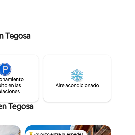
 al final,
de comodidad, tranquilidad y
sauna y
autenticidad. La casa ofrece vistas
espectaculares de uno de los paisajes
más evocadores de los Dolomitas,
patrimonio natural de la UNESCO.
en Tegosa
ionamiento
ito en las
Aire acondicionado
alaciones
 en Tegosa
Favorito entre huéspedes