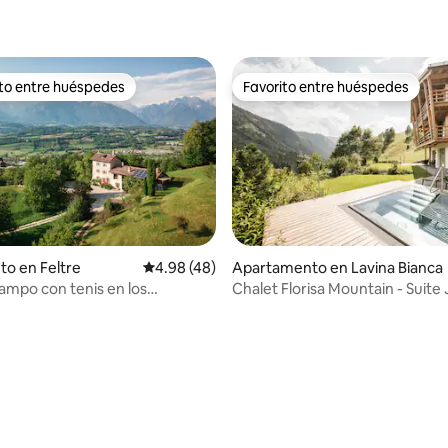
ito entre huéspedes
Favorito entre huéspedes
 entre huéspedes preferido
Favorito entre huéspedes
to en Feltre
Calificación promedio: 4.98 de 5, 48 reseñas
4.98 (48)
Apartamento en Lavina Bianca
ampo con tenis en los
Chalet Florisa Mountain - Suite 
s
Vajolet