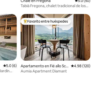
Chalé en Fregona
Calificación promedio
5.0 (50)
Tabià Fregona, chalet tradicional de los
Dolomitas
Favorito entre huéspedes
Favorito entre huéspedes preferido
Calificación promedio: 5.0 de 5, 6 reseñas
5.0 (6)
Apartamento en Fié allo Scili
Calificación promedio: 
4.98 (120)
ar
Jardín
Aumia Apartment Diamant