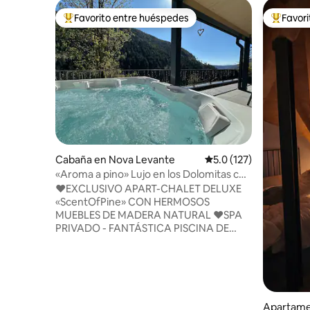
Favorito entre huéspedes
Favor
Favorito entre huéspedes preferido
Favorito
Cabaña en Nova Levante
Calificación promedio:
5.0 (127)
«Aroma a pino» Lujo en los Dolomitas con
hidromasaje y sauna
♥️EXCLUSIVO APART-CHALET DELUXE
«ScentOfPine» CON HERMOSOS
MUEBLES DE MADERA NATURAL ♥️SPA
PRIVADO - FANTÁSTICA PISCINA DE
HIDROMASAJE CLIMATIZADA Y SAUNA
ESPACIOSA + ESPECTACULAR VISTA A
LOS DOLOMITAS ♥️️CENTRO DE
BOLZANO A SOLO 25 MINUTOS
♥️ESTACIÓN DE ESQUÍ ‘CARENESS’ A
SOLO 600 M ALOJAMIENTO ♥️MÁGICO
Apartame