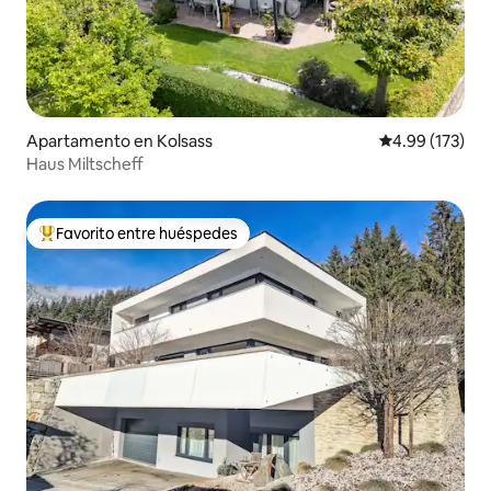
Apartamento en Kolsass
Calificación p
4.99 (173)
Haus Miltscheff
Favorito entre huéspedes
Favorito entre huéspedes preferido