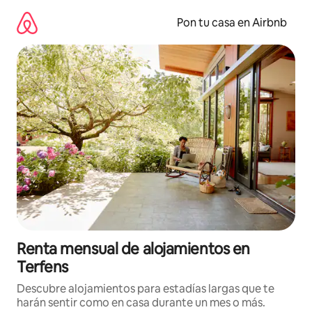
Omite
el
Pon tu casa en Airbnb
contenido
Renta mensual de alojamientos en
Terfens
Descubre alojamientos para estadías largas que te
harán sentir como en casa durante un mes o más.