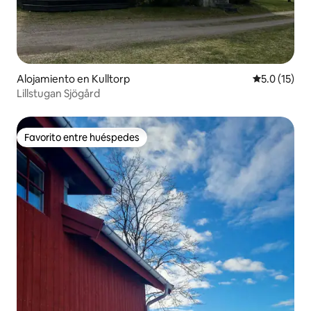
Alojamiento en Kulltorp
Calificación
5.0 (15)
Lillstugan Sjögård
Favorito entre huéspedes
Favorito entre huéspedes