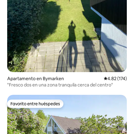
Apartamento en Bymarken
Calificación p
4.82 (174)
"Fresco dos en una zona tranquila cerca del centro"
Favorito entre huéspedes
Favorito entre huéspedes