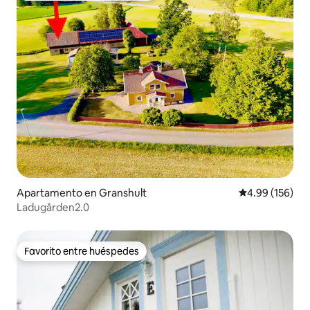
Apartamento en Granshult
Calificación pr
4.99 (156)
Ladugården2.0
Favorito entre huéspedes
Favorito entre huéspedes