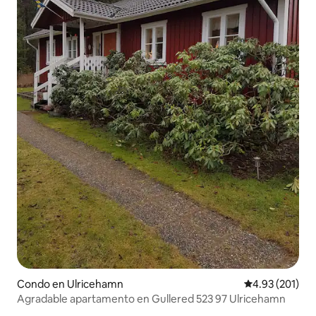
Condo en Ulricehamn
Calificación p
4.93 (201)
Agradable apartamento en Gullered 523 97 Ulricehamn