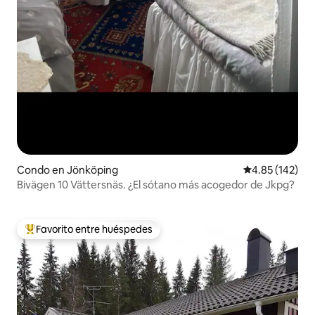
Condo en Jönköping
Calificación p
4.85 (142)
Bivägen 10 Vättersnäs. ¿El sótano más acogedor de Jkpg?
Favorito entre huéspedes
Favorito entre huéspedes preferido