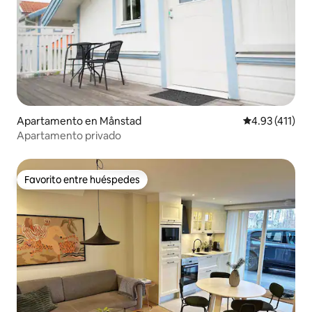
Apartamento en Månstad
Calificación p
4.93 (411)
Apartamento privado
Favorito entre huéspedes
Favorito entre huéspedes