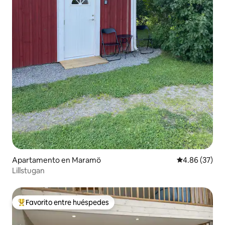
Apartamento en Maramö
Calificación p
4.86 (37)
Lillstugan
Favorito entre huéspedes
Favorito entre huéspedes preferido