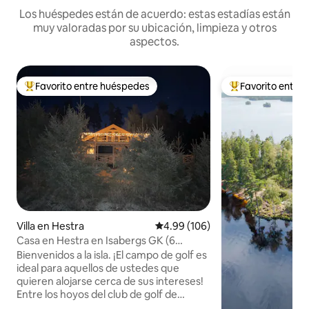
Los huéspedes están de acuerdo: estas estadías están
muy valoradas por su ubicación, limpieza y otros
aspectos.
Favorito entre huéspedes
Favorito entre
Favorito entre huéspedes preferido
Favorito entre hu
Villa en Hestra
Calificación promedio: 4.99 de 5
4.99 (106)
Casa en Hestra en Isabergs GK (6
adultos y 2 niños)
Bienvenidos a la isla. ¡El campo de golf es
ideal para aquellos de ustedes que
quieren alojarse cerca de sus intereses!
Entre los hoyos del club de golf de
Isaberg, con dos campos de 18 hoyos y