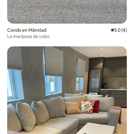
Condo en Månstad
Calificació
5.0 (4)
La mariposa de color.