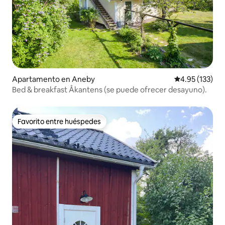
Apartamento en Aneby
Calificación p
4.95 (133)
Bed & breakfast Åkantens (se puede ofrecer desayuno).
Favorito entre huéspedes
Favorito entre huéspedes