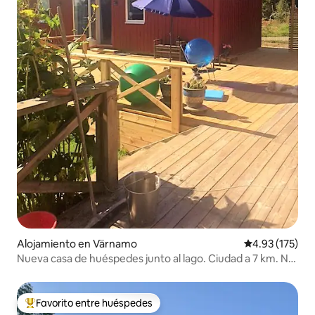
Alojamiento en Värnamo
Calificación p
4.93 (175)
Nueva casa de huéspedes junto al lago. Ciudad a 7 km. No
se admiten mascotas.
Favorito entre huéspedes
Favorito entre huéspedes preferido