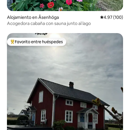
Alojamiento en Åsenhöga
Calificación pr
4.97 (100)
Acogedora cabaña con sauna junto al lago
Favorito entre huéspedes
Favorito entre huéspedes preferido