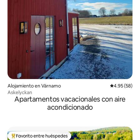
Alojamiento en Värnamo
Calificación p
4.95 (58)
Askelyckan
Apartamentos vacacionales con aire
acondicionado
Favorito entre huéspedes
Favorito entre huéspedes preferido