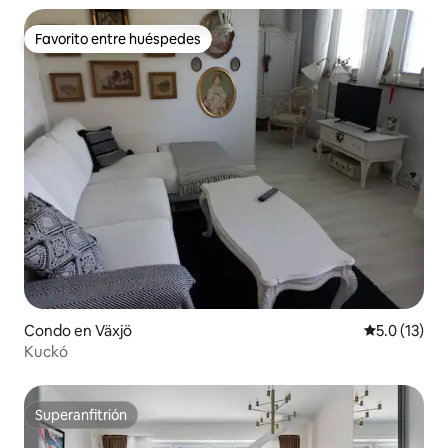
Favorito entre huéspedes
Favorito entre huéspedes
Condo en Växjö
Calificación
5.0 (13)
Kuckó
Superanfitrión
Superanfitrión