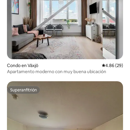
Condo en Växjö
Calificación p
4.86 (29)
Apartamento moderno con muy buena ubicación
Superanfitrión
Superanfitrión