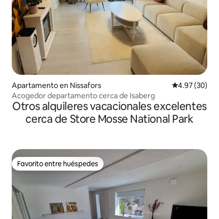
Apartamento en Nissafors
Calificación p
4.97 (30)
Acogedor departamento cerca de Isaberg
Otros alquileres vacacionales excelentes
cerca de Store Mosse National Park
Favorito entre huéspedes
Favorito entre huéspedes