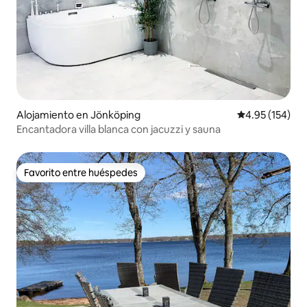
Alojamiento en Jönköping
Calificación p
4.95 (154)
Encantadora villa blanca con jacuzzi y sauna
Favorito entre huéspedes
Favorito entre huéspedes