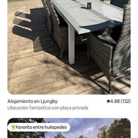
Alojamiento en Ljungby
Calificación p
4.88 (132)
Ubicación fantástica con playa privada
Favorito entre huéspedes
Favorito entre huéspedes preferido