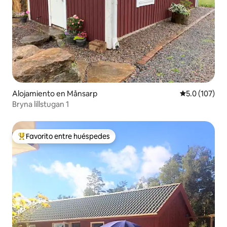
Alojamiento en Månsarp
Calificación 
5.0 (107)
Bryna lillstugan 1
Favorito entre huéspedes
Favorito entre huéspedes preferido