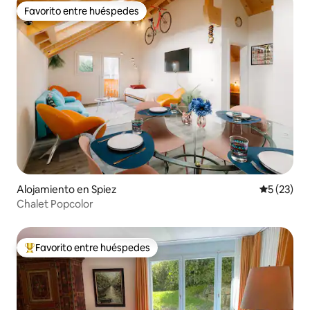
Favorito entre huéspedes
Favorito entre huéspedes
Alojamiento en Spiez
Calificaci
5 (23)
Chalet Popcolor
Favorito entre huéspedes
Favorito entre huéspedes preferido