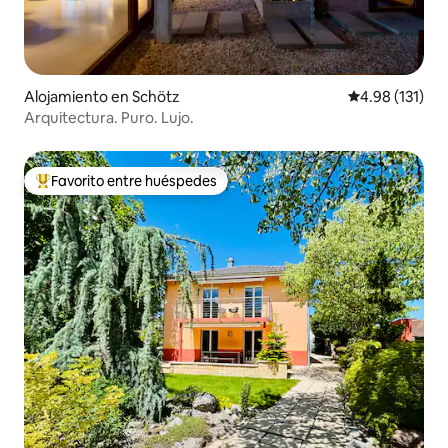
Alojamiento en Schötz
Calificación p
4.98 (131)
Arquitectura. Puro. Lujo.
Favorito entre huéspedes
Favorito entre huéspedes preferido