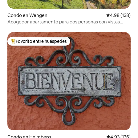
Condo en Wengen
Calificación pr
4.98 (138)
Acogedor apartamento para dos personas con vistas
impresionantes.
Favorito entre huéspedes
Favorito entre huéspedes preferido
Condo en Heimberg
Calificación p
4.93 (136)