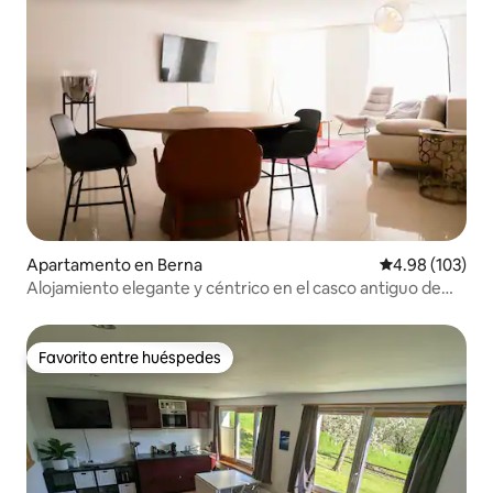
Apartamento en Berna
Calificación pr
4.98 (103)
Alojamiento elegante y céntrico en el casco antiguo de
Berna
Favorito entre huéspedes
Favorito entre huéspedes