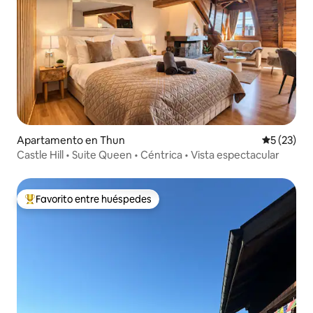
Apartamento en Thun
Calificaci
5 (23)
Castle Hill • Suite Queen • Céntrica • Vista espectacular
Favorito entre huéspedes
Favorito entre huéspedes preferido