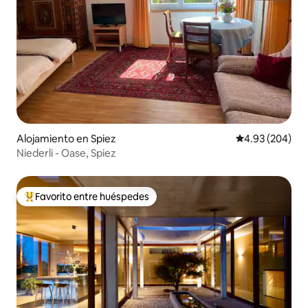
Alojamiento en Spiez
Calificación pr
4.93 (204)
Niederli - Oase, Spiez
Favorito entre huéspedes
Favorito entre huéspedes preferido