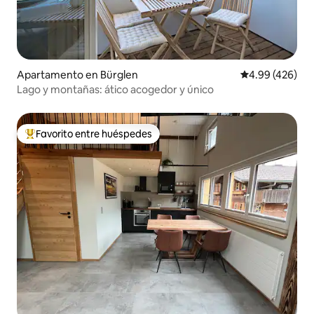
Apartamento en Bürglen
Calificación pr
4.99 (426)
Lago y montañas: ático acogedor y único
Favorito entre huéspedes
Favorito entre huéspedes preferido