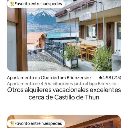
Favorito entre huéspedes
Favorito entre huéspedes preferido
Apartamento en Oberried am Brienzersee
Calificación p
4.98 (215)
Apartamento de 4,5 habitaciones junto al lago Brienz con
Otros alquileres vacacionales excelentes
vistas al lago
cerca de Castillo de Thun
Favorito entre huéspedes
Favorito entre huéspedes preferido