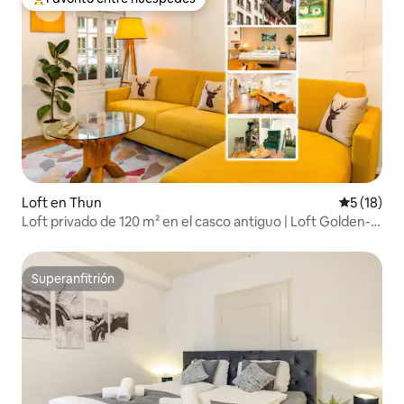
Favorito entre huéspedes preferido
Loft en Thun
Calificaci
5 (18)
Loft privado de 120 m² en el casco antiguo | Loft Golden-
Castle
Superanfitrión
Superanfitrión