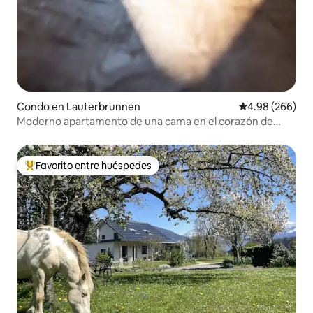
Condo en Lauterbrunnen
Calificación pr
4.98 (266)
Moderno apartamento de una cama en el corazón de
Lauterbrunnen
Favorito entre huéspedes
Favorito entre huéspedes preferido