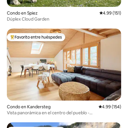
Condo en Spiez
Calificación p
4.99 (151)
Dúplex Cloud Garden
Favorito entre huéspedes
Favorito entre huéspedes preferido
Condo en Kandersteg
Calificación pr
4.99 (154)
Vista panorámica en el centro del pueblo -
Oeschinenparadise