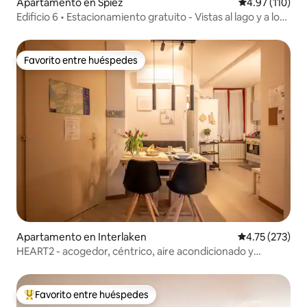
Apartamento en Spiez
Calificación p
4.97 (110)
Edificio 6 • Estacionamiento gratuito - Vistas al lago y a los
Alpes - PS5
Favorito entre huéspedes
Favorito entre huéspedes
Apartamento en Interlaken
Calificación p
4.75 (273)
HEART2 - acogedor, céntrico, aire acondicionado y
ascensor, para 4 personas
Favorito entre huéspedes
Favorito entre huéspedes preferido