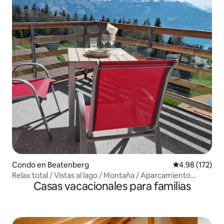
Condo en Beatenberg
Calificación p
4.98 (172)
Relax total / Vistas al lago / Montaña / Aparcamiento
Casas vacacionales para familias
gratuito