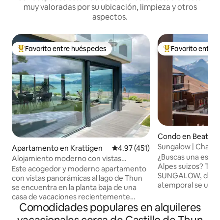
muy valoradas por su ubicación, limpieza y otros
aspectos.
Favorito entre huéspedes
Favorito entre
Favorito entre huéspedes preferido
Favorito entre hu
Condo en Beaten
Sungalow | Chalet
Apartamento en Krattigen
Calificación promedio: 4.97 de 5
4.97 (451)
vintage-chic
¿Buscas una estan
Alojamiento moderno con vistas
Alpes suizos? Te d
panorámicas al lago de Thun
Este acogedor y moderno apartamento
SUNGALOW, donde 
con vistas panorámicas al lago de Thun
atemporal se une 
se encuentra en la planta baja de una
moderna. Recién renovado en 2024,
casa de vacaciones recientemente
disfruta de una c
Comodidades populares en alquileres
renovada. Se encuentra en una zona
totalmente equipa
tranquila del pueblo y es el punto de