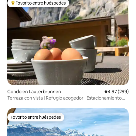
Favorito entre huéspedes
Favorito entre huéspedes preferido
Condo en Lauterbrunnen
Calificación pr
4.97 (299)
Terraza con vista | Refugio acogedor | Estacionamiento
gratuito
Favorito entre huéspedes
Favorito entre huéspedes