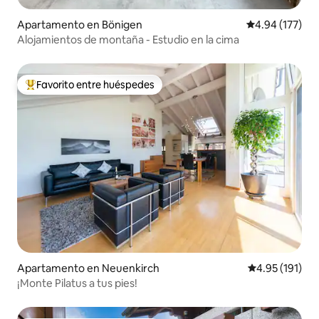
Apartamento en Bönigen
Calificación p
4.94 (177)
Alojamientos de montaña - Estudio en la cima
Favorito entre huéspedes
Favorito entre huéspedes preferido
Apartamento en Neuenkirch
Calificación p
4.95 (191)
¡Monte Pilatus a tus pies!