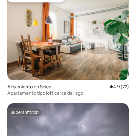
Favorito entre huéspedes
Alojamiento en Spiez
Calificación
4.9 (72)
Apartamento tipo loft cerca del lago
Superanfitrión
Superanfitrión