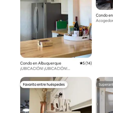
Condo en
Acogedor 
con moder
Condo en Albuquerque
Calificación promed
5 (14)
¡UBICACIÓN! ¡UBICACIÓN!
CONDOMINIO DE LUJO CON JARDÍN EN
EL CENTRO DE LA CIUDAD
Favorito entre huéspedes
Superanf
Favorito entre huéspedes
Superanf