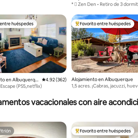
* ️⃣ Zen Den • Retiro de 3 dormit
Garaje • Wifi rápido
 entre huéspedes
Favorito entre huéspedes
 entre huéspedes
Favorito entre huéspedes prefe
Alojamiento en Albuquerque
nto en Albuquerqu
Calificación promedio: 4.92 de 5, 362 reseñas
4.92 (362)
1,5 acres. ¡Cabras, jacuzzi, huev
Escape (PS5,netflix)
4.92 de 5, 286 reseñas
antenas, karaoke!
mentos vacacionales con aire acondi
itrión
Favorito entre huéspedes
itrión
Favorito entre huéspedes prefe