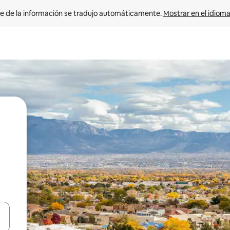
e de la información se tradujo automáticamente. 
Mostrar en el idioma
n las teclas de flecha hacia arriba y hacia abajo o explora con el tact