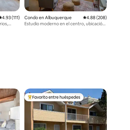
Calificación promedio: 4.93 de 5, 111 reseñas
4.93 (111)
Condo en Albuquerque
Calificación promedio: 
4.88 (208)
ios,
Estudio moderno en el centro, ubicación
céntrica
Favorito entre huéspedes
Favorito entre huéspedes preferido