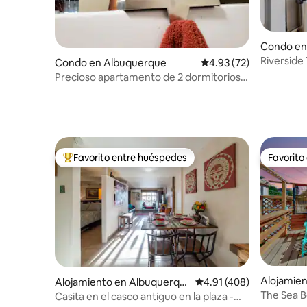
Condo en
Riverside
Condo en Albuquerque
Calificación promedio:
4.93 (72)
Precioso apartamento de 2 dormitorios
con aparcamiento gratuito en las
instalaciones.
Favorito entre huéspedes
Favorito
Favorito entre huéspedes preferido
Favorito
Alojamie
Alojamiento en Albuquerqu
Calificación promedio: 
4.91 (408)
e
The Sea B
Casita en el casco antiguo en la plaza -