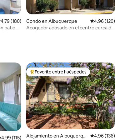
alificación promedio: 4.79 de 5, 180 reseñas
4.79 (180)
Condo en Albuquerque
Calificación promedio: 
4.96 (120)
n patio
Acogedor adosado en el centro cerca del
casco antiguo histórico
Favorito entre huéspedes
rido
Favorito entre huéspedes preferido
Alojamiento en Albuquerqu
Calificación promedio: 
4.96 (136)
alificación promedio: 4.99 de 5, 115 reseñas
4.99 (115)