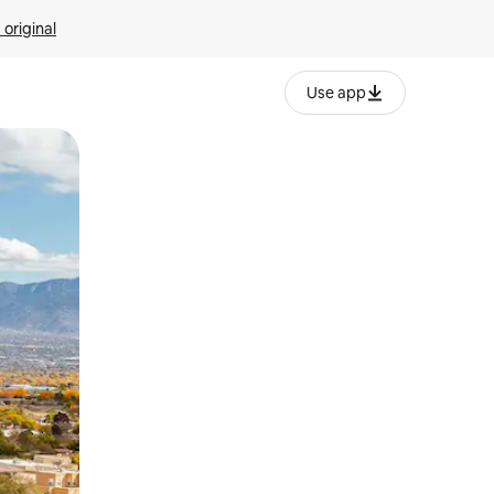
 original
Use app
o o desliza el dedo.