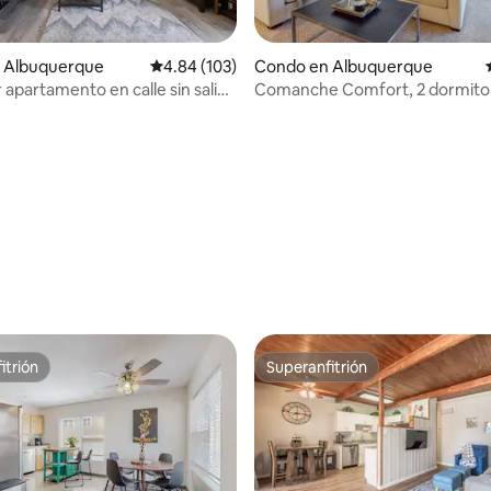
 Albuquerque
Calificación promedio: 4.84 de 5, 103 reseñas
4.84 (103)
Condo en Albuquerque
apartamento en calle sin salida
Comanche Comfort, 2 dormitor
na oficina en casa
excelente ubicación
io: 5 de 5, 14 reseñas
itrión
Superanfitrión
itrión
Superanfitrión