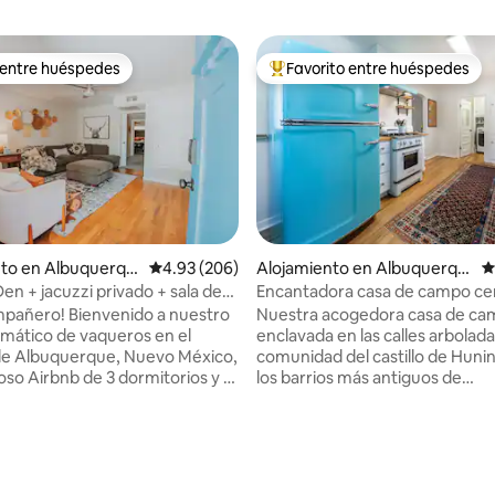
 entre huéspedes
Favorito entre huéspedes
 entre huéspedes
Favorito entre huéspedes prefe
4.99 de 5, 357 reseñas
nto en Albuquerqu
Calificación promedio: 4.93 de 5, 206 reseñas
4.93 (206)
Alojamiento en Albuquerqu
C
e
n + jacuzzi privado + sala de
Encantadora casa de campo cer
sin tarifa por mascotas!
casco antiguo de Albuquerque
mpañero! Bienvenido a nuestro
Nuestra acogedora casa de ca
emático de vaqueros en el
enclavada en las calles arbolada
de Albuquerque, Nuevo México,
comunidad del castillo de Huni
oso Airbnb de 3 dormitorios y 2
los barrios más antiguos de
e es tan encantador como una
Albuquerque, se encuentra a 
 sol en el desierto. Ubicado
camino entre el casco antiguo y
los senderos del bosque, la
de la ciudad. Este barrio históri
 casco antiguo, el estanque de
nombrado así por la opulenta 
ingley Beach y el centro de la
construida por el inmigrante a