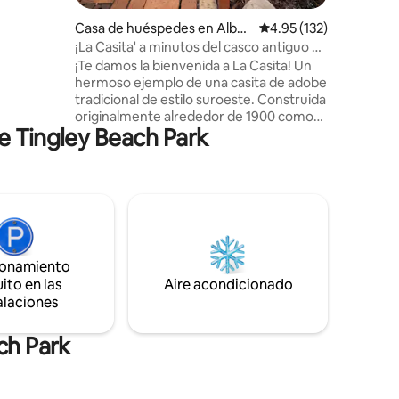
 Huning
 castillo
Casa de huéspedes en Albu
Calificación promedio: 
4.95 (132)
rrio
querque
¡La Casita' a minutos del casco antiguo y
del centro de la ciudad!
¡Te damos la bienvenida a La Casita! Un
ta
hermoso ejemplo de una casita de adobe
 este
tradicional de estilo suroeste. Construida
nosotros.
originalmente alrededor de 1900 como
e Tingley Beach Park
casa de campo, La Casita se ha utilizado
como alquiler de corta duración durante
los últimos 15 años. Con entrada y patio
privados, decoración encantadora,
cocina, baño con bañera y ducha,
dormitorio, calefacción y aire
acondicionado mini-split, aparcamiento
fuera de la calle, información turística
ionamiento
local y literatura de Nuevo México, ¡y una
ito en las
Aire acondicionado
gran variedad de películas VHS de los 90!
alaciones
¡Disfruta de tu estancia con nosotros!
ch Park