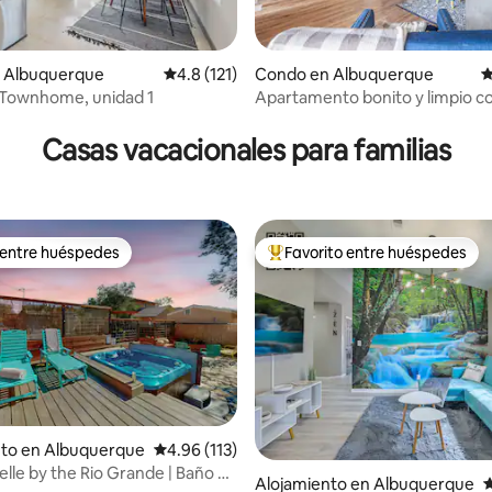
 Albuquerque
Calificación promedio: 4.8 de 5, 121 reseñas
4.8 (121)
Condo en Albuquerque
C
 Townhome, unidad 1
Apartamento bonito y limpio co
 4.93 de 5, 72 reseñas
privado.
Casas vacacionales para familias
 entre huéspedes
Favorito entre huéspedes
 entre huéspedes
Favorito entre huéspedes prefe
nto en Albuquerque
Calificación promedio: 4.96 de 5, 113 reseñas
4.96 (113)
4.91 de 5, 408 reseñas
elle by the Rio Grande | Baño y
Alojamiento en Albuquerque
C