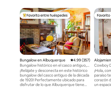
Favorito entre huéspedes
Favorito
Favorito entre huéspedes preferido
Favorito
Bungalow en Albuquerque
Calificación promedio: 
4.99 (357)
Alojamie
e
Bungalow histórico en el casco antiguo,
Cowboy De
patio privado
juegos + ¡
¡Relájate y desconecta en este histórico
¡Hola, co
bungalow del casco antiguo de la década
paraíso t
de 1920! Perfectamente ubicado para
corazón 
disfrutar de lo que Albuquerque tiene
un espaci
para ofrecer o como una base tranquila
baños qu
para explorar. Este bungalow artesanal
puesta de
fue construido por el aserradero en 1926
cerca de 
como vivienda para empleados. Es una
plaza del
casa privada, a poca distancia a pie de la
patos de T