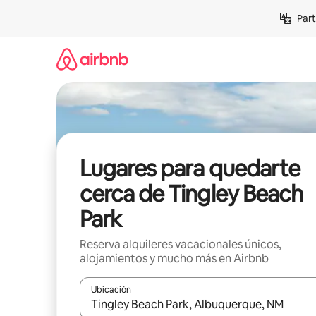
Omite
Part
el
contenido
Lugares para quedarte
cerca de Tingley Beach
Park
Reserva alquileres vacacionales únicos,
alojamientos y mucho más en Airbnb
Ubicación
Cuando los resultados estén disponibles, navega co