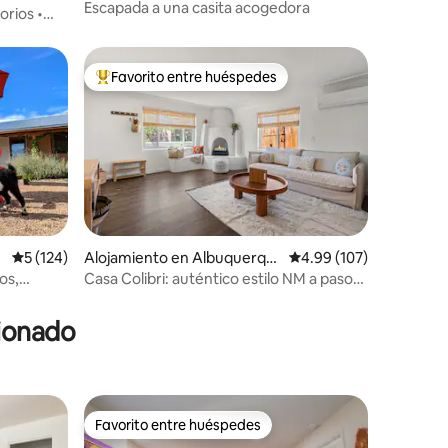
e
Escapada a una casita acogedora
orios •
Favorito entre huéspedes
rido
Favorito entre huéspedes preferido
Calificación promedio: 5 de 5, 124 reseñas
5 (124)
Alojamiento en Albuquerqu
Calificación promedio: 
4.99 (107)
e
os,
Casa Colibri: auténtico estilo NM a pasos
del casco antiguo
cionado
Favorito entre huéspedes
rido
Favorito entre huéspedes