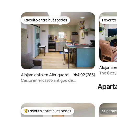
vapor
¡Ubicación privilegiada!
Favorito entre huéspedes
Favorito
Favorito entre huéspedes
Favorito
Alojamie
e
The Cozy 
Alojamiento en Albuquerqu
Calificación promedio: 
4.92 (286)
e
Casita en el casco antiguo de
Aparta
Albuquerque, anfitrión atento, arte
original
Favorito entre huéspedes
Superanf
Favorito entre huéspedes preferido
Superanf