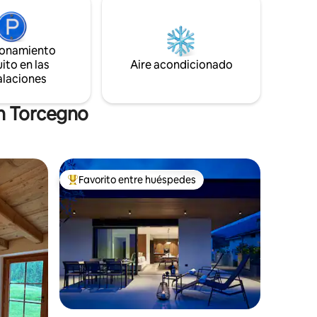
r del aire
Caldonazzo, campo de golf La Farfalla,
alurosas
pesca deportiva Lago Stefy, casas
bra.
rurales, cabañas de montaña,
ionamiento
mercadillos navideños, estaciones de
ito en las
esquí Ski Lagorai.
Aire acondicionado
alaciones
en Torcegno
Favorito entre huéspedes
rido
Favorito entre huéspedes preferido