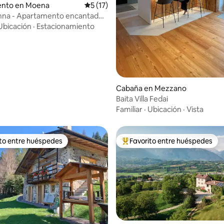
nto en Moena
Calificación promedio: 5 de 5, 17 reseñas
5 (17)
Anna - Apartamento encantador
co
Ubicación
·
Estacionamiento
Cabaña en Mezzano
Baita Villa Fedai
Familiar
·
Ubicación
·
Vista
ito entre huéspedes
Favorito entre huéspedes
 entre huéspedes preferido
Favorito entre huéspedes prefe