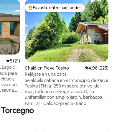
Alojamie
Favorito entre huéspedes
Favor
Favorito entre huéspedes preferido
Favorit
Chalet Al
En Trenti
encantado
montañas
disfrutar 
aventura 
Familiar
·
montaña 
también 
montaña 
Calificación promedio: 5 de 5, 21 reseñas
5 (21)
disfrutar
a, Lago de
Chalé en Pieve Tesino
Calificación promedio: 
4.96 (225)
lago y la
ado para
típico d
Relájate en una baita
acidad y
ventanal 
Se alquila cabaña en el municipio de Pieve
usiva con
disfruta
Tesino (TN) a 1250 m sobre el nivel del
a, sauna
exterior.
mar, rodeada de vegetación. Casa
del lago,
unifamiliar con amplio jardín, barbacoa,
sean
mesa cubierta. En el interior, la cabaña
Familiar
·
Calidad-precio
·
Baño
cesiones,
n Torcegno
dispone en la planta baja de salón
cias a 2
comedor, despensa y baño pequeño; en
 estar.
la planta superior, dos dormitorios y
te
baño. En los alrededores: Lagorai Cima
a con
d'Asta, Arte Sella, lagos Levico y