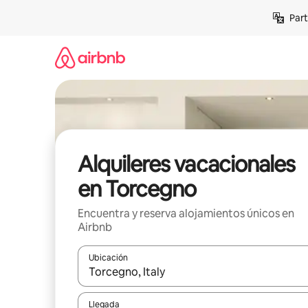
Omite
Part
el
contenido
Alquileres vacacionales
en Torcegno
Encuentra y reserva alojamientos únicos en
Airbnb
Ubicación
Cuando los resultados estén disponibles, navega co
Llegada