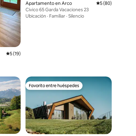
Apartamento en Arco
Calificación promed
5 (80)
Civico 65 Garda Vacaciones 23
Ubicación
·
Familiar
·
Silencio
Calificación promedio: 5 de 5, 19 reseñas
5 (19)
Favorito entre huéspedes
rido
Favorito entre huéspedes