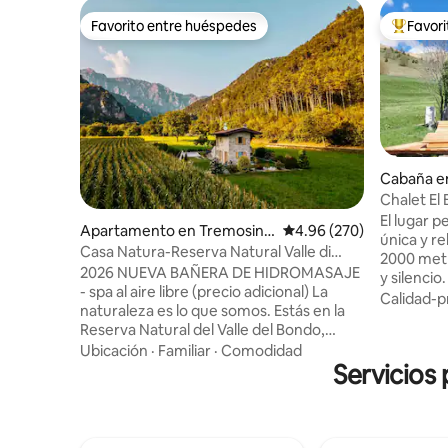
Favorito entre huéspedes
Favor
Favorito entre huéspedes
Favorito
Cabaña e
Chalet El 
Alpe Lusi
El lugar 
Apartamento en Tremosine
Calificación promedio: 
4.96 (270)
única y re
sul Garda
Casa Natura-Reserva Natural Valle di
2000 met
Bondo
2026 NUEVA BAÑERA DE HIDROMASAJE
y silencio
- spa al aire libre (precio adicional) La
las comod
Calidad-p
naturaleza es lo que somos. Estás en la
pequeña, 
Reserva Natural del Valle del Bondo,
terraza, p
entre los vastos prados y los verdes
Ubicación
·
Familiar
·
Comodidad
impresion
bosques con vistas al lago de Garda.
Servicios
Lagorai y 
Lejos de las multitudes, a una altitud de
Martino. 
600 m, cerca de las playas (a solo 9 km),
aromátic
Tremosine sul Garda ofrece vistas
en cada d
impresionantes, una cultura rural y