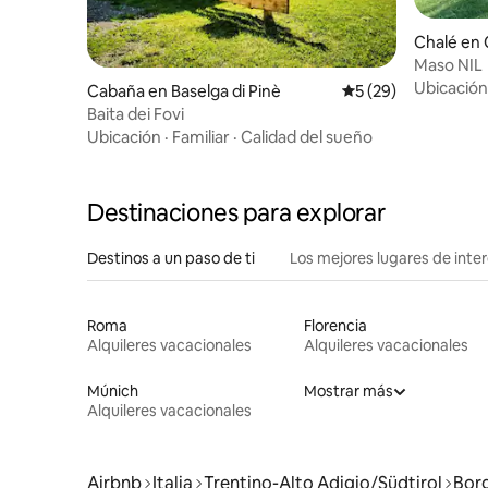
Chalé en 
Maso NIL
Ubicación
Cabaña en Baselga di Pinè
Calificación promed
5 (29)
Baita dei Fovi
Ubicación
·
Familiar
·
Calidad del sueño
Destinaciones para explorar
Destinos a un paso de ti
Los mejores lugares de int
Roma
Florencia
Alquileres vacacionales
Alquileres vacacionales
Múnich
Mostrar más
Alquileres vacacionales
Airbnb
Italia
Trentino-Alto Adigio/Südtirol
Bor