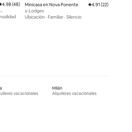
Calificación promedio: 4.98 de 5, 48 reseñas
4.98 (48)
Minicasa en Nova Ponente
Calificación promedio:
4.91 (22)
x-Lodges
odidad
Ubicación
·
Familiar
·
Silencio
a
Milán
uileres vacacionales
Alquileres vacacionales