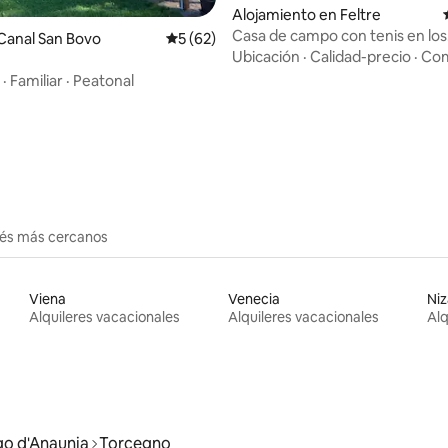
Alojamiento en Feltre
Casa de campo con tenis en los
Canal San Bovo
Calificación promedio: 5 de 5, 62 reseñas
5 (62)
Dolomitas
Ubicación
·
Calidad-precio
·
Com
·
Familiar
·
Peatonal
io: 5 de 5, 29 reseñas
erés más cercanos
Viena
Venecia
Niz
Alquileres vacacionales
Alquileres vacacionales
Alq
go d'Anaunia
Torcegno