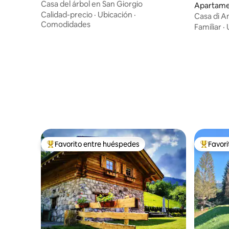
Casa del árbol en San Giorgio
Apartame
Calidad-precio
·
Ubicación
·
Casa di 
Comodidades
y románti
Familiar
·
Favorito entre huéspedes
Favor
Favorito entre huéspedes preferido
Favorito