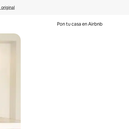
 original
Pon tu casa en Airbnb
o o desliza el dedo.