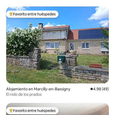
Favorito entre huéspedes
Favorito entre huéspedes preferido
Alojamiento en Marcilly-en-Bassigny
Calificación p
4.98 (49)
El nido de los prados
Favorito entre huéspedes
Favorito entre huéspedes preferido