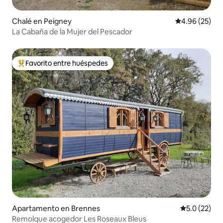
Chalé en Peigney
Calificación p
4.96 (25)
La Cabaña de la Mujer del Pescador
Favorito entre huéspedes
Favorito entre huéspedes preferido
Apartamento en Brennes
Calificación
5.0 (22)
Remolque acogedor Les Roseaux Bleus