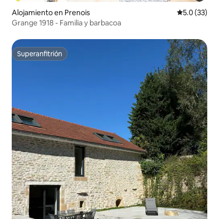
Alojamiento en Prenois
Calificación
5.0 (33)
Grange 1918 - Familia y barbacoa
Superanfitrión
Superanfitrión