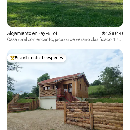
Alojamiento en Fayl-Billot
Calificación p
4.98 (44)
Casa rural con encanto, jacuzzi de verano clasificado 4 ⭐️
⭐️⭐️⭐️
Favorito entre huéspedes
Favorito entre huéspedes preferido