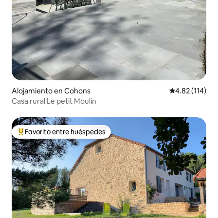
Alojamiento en Cohons
Calificación p
4.82 (114)
Casa rural Le petit Moulin
Favorito entre huéspedes
Favorito entre huéspedes preferido