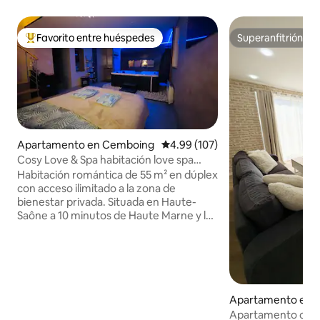
Favorito entre huéspedes
Superanfitrión
Favorito entre huéspedes preferido
Superanfitrión
Apartamento en Cemboing
Calificación promedio: 4.99 de 5
4.99 (107)
Cosy Love & Spa habitación love spa
hammam sauna privé
Habitación romántica de 55 m² en dúplex
con acceso ilimitado a la zona de
bienestar privada. Situada en Haute-
Saône a 10 minutos de Haute Marne y los
Vosgos, disfrute de la tranquilidad del
campo y descubra nuestra hermosa
región... Relajación, descanso y
bienestar son las palabras clave de
nuestro espacio de bienestar. Escápese
bajo el cielo estrellado, relájese en un
Apartamento en 
verdadero spa al pie de la cama, disfrute
Apartamento con