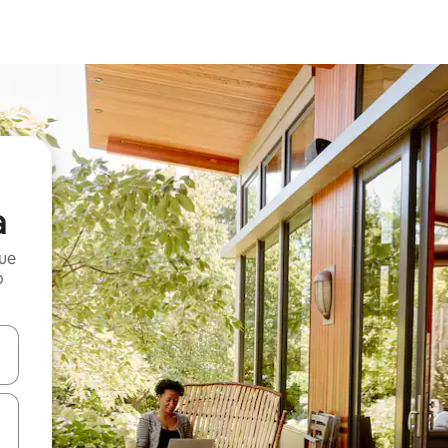
a
que
o
n las teclas de flecha hacia arriba y hacia abajo o explora con el tact