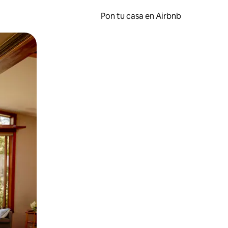
Pon tu casa en Airbnb
o o desliza el dedo.