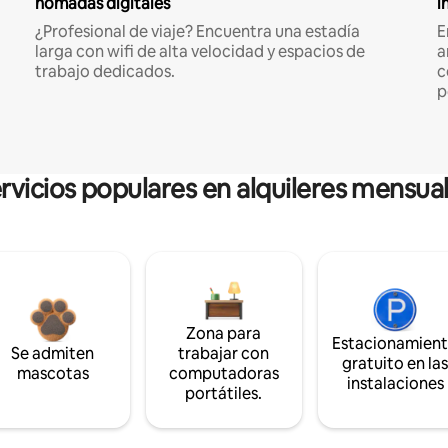
nómadas digitales
i
¿Profesional de viaje? Encuentra una estadía
E
larga con wifi de alta velocidad y espacios de
a
trabajo dedicados.
c
p
rvicios populares en alquileres mensua
Zona para
Estacionamien
Se admiten
trabajar con
gratuito en la
mascotas
computadoras
instalaciones
portátiles.