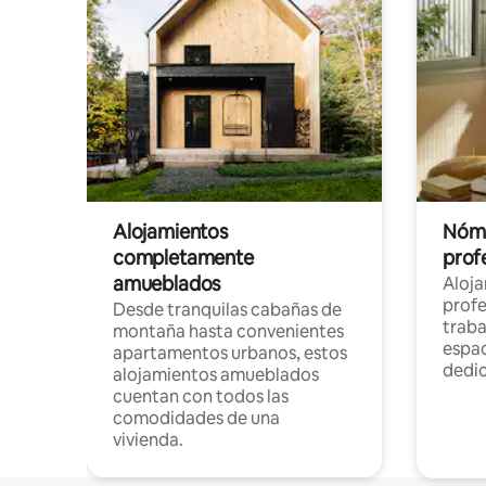
Alojamientos
Nóma
completamente
profe
amueblados
Aloj
profe
Desde tranquilas cabañas de
traba
montaña hasta convenientes
espac
apartamentos urbanos, estos
dedi
alojamientos amueblados
cuentan con todos las
comodidades de una
vivienda.