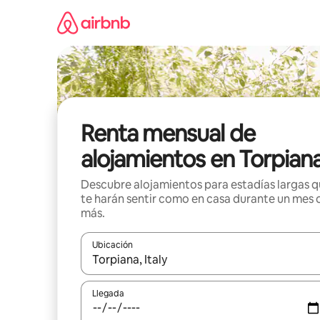
Omite
el
contenido
Renta mensual de
alojamientos en Torpian
Descubre alojamientos para estadías largas 
te harán sentir como en casa durante un mes 
más.
Ubicación
Cuando los resultados estén disponibles, navega co
Llegada