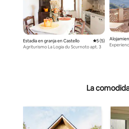
Alojamien
Estadía en granja en Castello
Calificación prome
5 (5)
Experienc
Agriturismo La Logia du Scurnoto apt. 3
vistas a l
La comodidad