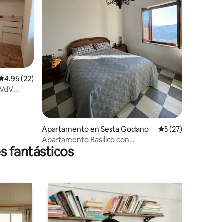
Calificación promedio: 4.95 de 5, 22 reseñas
4.95 (22)
 VdV
Apartamento en Sesta Godano
Calificación promed
5 (27)
Apartamento Basilico con
s fantásticos
impresionantes vistas