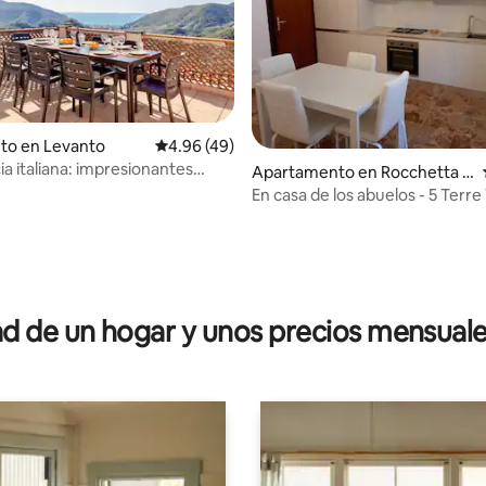
to en Levanto
Calificación promedio: 4.96 de 5, 49 reseñas
4.96 (49)
dio: 5 de 5, 5 reseñas
ia italiana: impresionantes
Apartamento en Rocchetta d
a terraza
i Vara
En casa de los abuelos - 5 Terre
[011025-LT-0032]
 de un hogar y unos precios mensuale