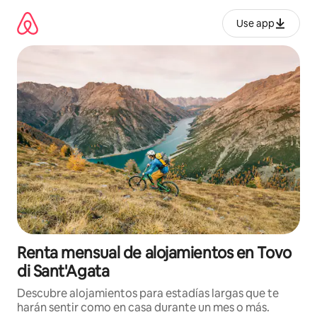
Omite
el
Use app
contenido
Renta mensual de alojamientos en Tovo
di Sant'Agata
Descubre alojamientos para estadías largas que te
harán sentir como en casa durante un mes o más.