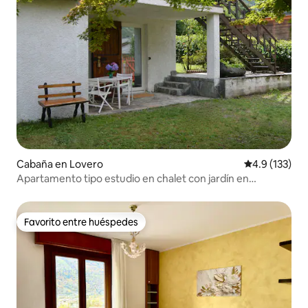
Cabaña en Lovero
Calificación 
4.9 (133)
Apartamento tipo estudio en chalet con jardín en
Valtellina
Favorito entre huéspedes
Favorito entre huéspedes