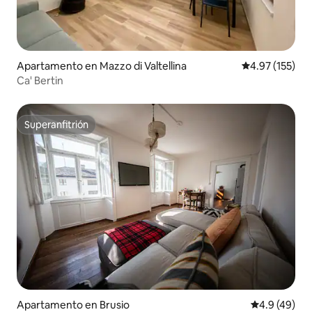
Apartamento en Mazzo di Valtellina
Calificación p
4.97 (155)
Ca' Bertin
Superanfitrión
Superanfitrión
Apartamento en Brusio
Calificación
4.9 (49)