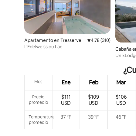
Apartamento en Tresserve
Calificación promedio: 
4.78 (310)
L'Edelweiss du Lac
Cabaña e
UnikLodge
climatiza
¿Cu
Mes
Ene
Feb
Mar
$111
$109
$106
Precio
promedio
USD
USD
USD
37 °F
39 °F
46 °F
Temperatura
promedio