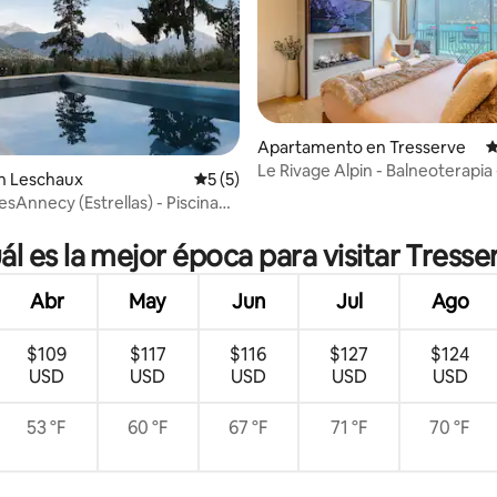
4.78 de 5, 310 reseñas
Apartamento en Tresserve
C
Le Rivage Alpin - Balneoterapia
n Leschaux
Calificación promedio: 5 de 5, 5 reseñas
5 (5)
room
sAnnecy (Estrellas) - Piscina
da/spa
ál es la mejor época para visitar Tresse
Abr
May
Jun
Jul
Ago
$109
$117
$116
$127
$124
USD
USD
USD
USD
USD
53 °F
60 °F
67 °F
71 °F
70 °F