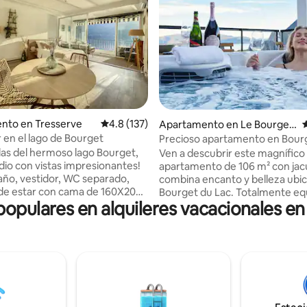
: 4.8 de 5, 88 reseñas
nto en Tresserve
Calificación promedio: 4.8 de 5, 137 reseñas
4.8 (137)
Apartamento en Le Bourget
C
-du-Lac
en el lago de Bourget
Precioso apartamento en Bour
con jacuzzi
illas del hermoso lago Bourget,
Ven a descubrir este magnífico
dio con vistas impresionantes!
apartamento de 106 m² con jac
año, vestidor, WC separado,
combina encanto y belleza ubi
 de estar con cama de 160X200,
Bourget du Lac. Totalmente eq
populares en alquileres vacacionales e
omedor y, por último, una
encontrarás todas las comodid
ería en la que podrá disfrutar
necesarias para 6 personas. Tr
na de estar con impresionantes
dormitorios, 2 de los cuales ti
cionamiento
privado, todos los dormitorios 
al pie del edificio. Ascensor
equipados con una cama doble 
recto al paseo marítimo junto al
televisor. Garaje doble y wifi a t
minutos a pie de la playa de
disposición. Se proporcionarán
 5 minutos en auto del centro
toallas. Para obtener más info