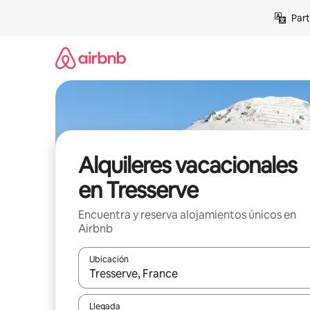
Omite
Part
el
contenido
Alquileres vacacionales
en Tresserve
Encuentra y reserva alojamientos únicos en
Airbnb
Ubicación
Cuando los resultados estén disponibles, navega co
Llegada