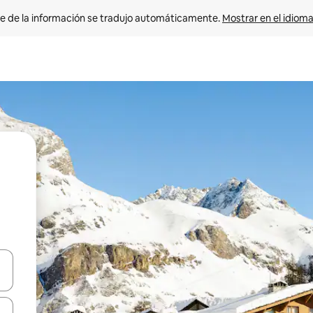
e de la información se tradujo automáticamente. 
Mostrar en el idioma
n las teclas de flecha hacia arriba y hacia abajo o explora con el tact