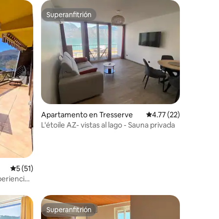
Superanfitrión
rido
Superanfitrión
Apartamento en Tresserve
Calificación promedio:
4.77 (22)
L'étoile AZ- vistas al lago - Sauna privada
Calificación promedio: 5 de 5, 51 reseñas
5 (51)
periencia
Superanfitrión
Superanfitrión