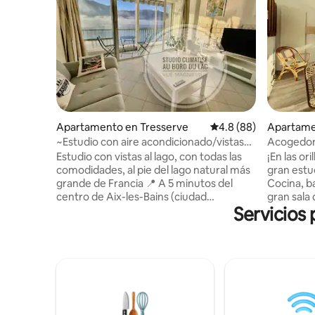
Apartamento en Tresserve
Calificación promedio
4.8 (88)
Apartame
~Estudio con aire acondicionado/vistas
Acogedor 
excepcionales al lago~
Estudio con vistas al lago, con todas las
¡En las or
comodidades, al pie del lago natural más
gran estu
grande de Francia 📍 A 5 minutos del
Cocina, b
centro de Aix-les-Bains (ciudad
gran sala
Servicios 
balneario) 🚗 Aparcamiento gratuito al
mesa de c
lado del edificio Hay ✨ ropa de cama y
bonita gal
toallas 🌐 WIFI gratuito / Pantalla 📺
de una zo
grande Sistema de❄️ climatización 🍽️
vistas al lago. Plazas de esta
Salón/cocina abierta equipada 🛏️
gratuitas 
Habitación cama 140/200 🚿 Cuarto de
Acceso di
baño con bañera e inodoro separado 🧺
lago. A 5 
Lavadora ¡Reserve su estancia y disfrute
Rowing. A