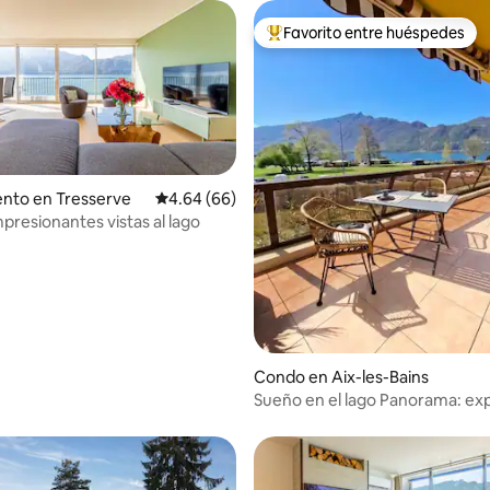
Favorito entre huéspedes
Favorito entre huéspedes prefe
nto en Tresserve
Calificación promedio: 4.64 de 5, 66 reseñas
4.64 (66)
impresionantes vistas al lago
 4.97 de 5, 75 reseñas
Condo en Aix-les-Bains
Sueño en el lago Panorama: ex
excepcional y categoría 4*