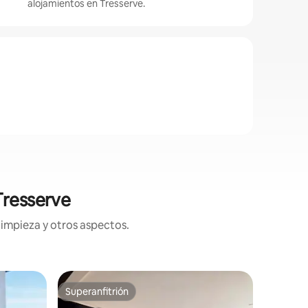
alojamientos en Tresserve.
Tresserve
limpieza y otros aspectos.
Apartame
Superanfitrión
Superanf
Superanfitrión
Superanf
Gran estu