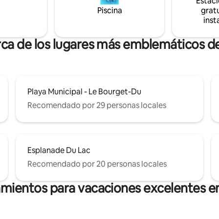
Estac
ad. Restaurantes a 2 pasos.
no dudes en leer la descripción
Piscina
gratu
que aparece a continuación. :)
inst
rca de los lugares más emblemáticos d
Playa Municipal - Le Bourget-Du
Recomendado por 29 personas locales
Esplanade Du Lac
Recomendado por 20 personas locales
amientos para vacaciones excelentes e