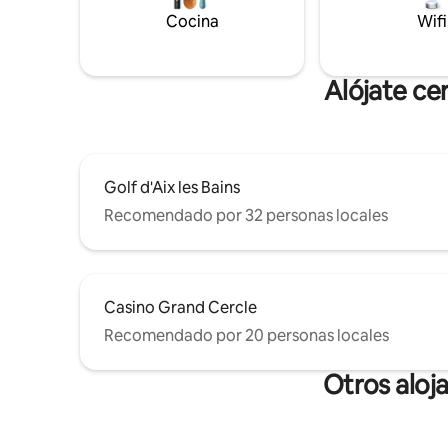
de este panorama excepcional y de su
de la ciud
Cocina
Wifi
puesta de sol en la montaña con vistas al
lago!
Alójate ce
Golf d'Aix les Bains
Recomendado por 32 personas locales
Casino Grand Cercle
Recomendado por 20 personas locales
Otros aloj