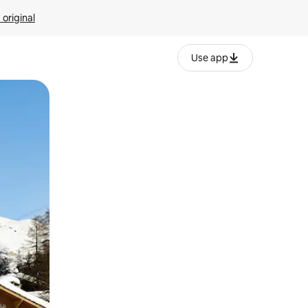
 original
Use app
o o desliza el dedo.