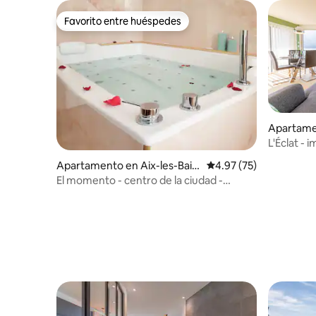
Favorito entre huéspedes
Favorito entre huéspedes
Apartame
L'Éclat - 
Apartamento en Aix-les-Bain
Calificación promedio:
4.97 (75)
s
El momento - centro de la ciudad -
jacuzzi