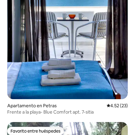
Apartamento en Petras
Calificación 
4.52 (23)
Frente a la playa- Βlue Comfort apt. 7-sitia
Favorito entre huéspedes
Favorito entre huéspedes