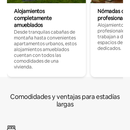
Alojamientos
Nómadas digit
completamente
profesionales 
amueblados
Alojamientos 
profesionales 
Desde tranquilas cabañas de
trabajan a dist
montaña hasta convenientes
espacios de tr
apartamentos urbanos, estos
dedicados.
alojamientos amueblados
cuentan con todos las
comodidades de una
vivienda.
Comodidades y ventajas para estadías
largas