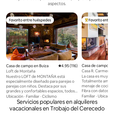
aspectos.
Favorito entre huéspedes
Favorito entre
Favorito entre huéspedes
Favorito entre hu
Casa de campo en
Casa de campo en Buiza
Calificación promedio: 4.95 de 5
4.95 (116)
Casa R. Carmenes.
Loft de Montaña
CRLE783
La casa es muy ac
Nuestro LOFT de MONTAÑA está
Totalmente amueb
especialmente diseñado para parejas o
menaje de cocina, 
parejas con niños. Destaca por sus
Fibra con datos ilim
grandes y confortables espacios, todos
inteligente.Todos 
ellos con fantásticas vistas a las
Familiar
·
Ubicació
Ubicación
·
Familiar
·
Ciclismo
en la primera plan
montañas. -Salón chimenea con vistas
Servicios populares en alquileres
con patio privado 
panorámicas. -Cocina muy bien
vacacionales en Trobajo del Cerecedo
niños y adultos t
equipada. -Cama abatible de matrimonio