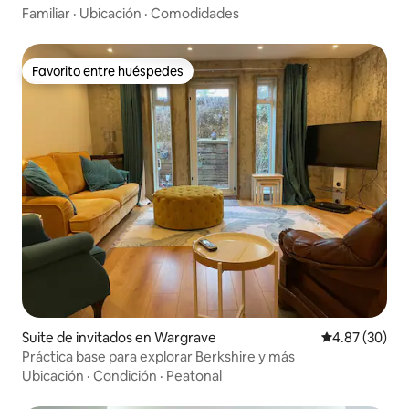
Familiar
·
Ubicación
·
Comodidades
Favorito entre huéspedes
Favorito entre huéspedes
Suite de invitados en Wargrave
Calificación p
4.87 (30)
Práctica base para explorar Berkshire y más
Ubicación
·
Condición
·
Peatonal