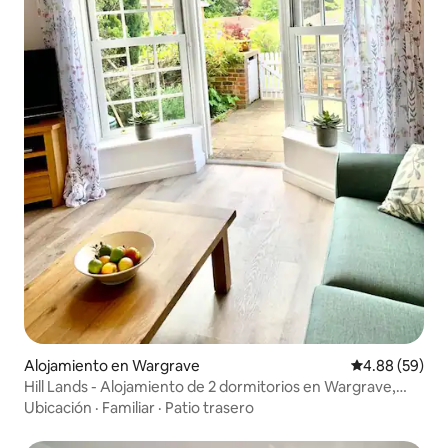
Alojamiento en Wargrave
Calificación p
4.88 (59)
Hill Lands - Alojamiento de 2 dormitorios en Wargrave,
Berkshire
Ubicación
·
Familiar
·
Patio trasero