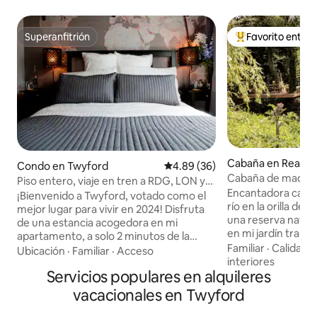
Superanfitrión
Favorito entre
Superanfitrión
Favorito entre hu
Cabaña en Readin
Condo en Twyford
Calificación promedio: 4.89 de 
4.89 (36)
Cabaña de madera j
Piso entero, viaje en tren a RDG, LON y
de lujo + bañera d
Encantadora cabañ
Henley.
¡Bienvenido a Twyford, votado como el
río en la orilla del
mejor lugar para vivir en 2024! Disfruta
una reserva natura
de una estancia acogedora en mi
en mi jardín trase
apartamento, a solo 2 minutos de la
habitación de plan
Familiar
·
Calidad-
estación. Con más de 9 años de
Ubicación
·
Familiar
·
Acceso
cama dobles, con 
interiores
experiencia como anfitrión y más de 300
Servicios populares en alquileres
personas, una mesa
evaluaciones positivas en mi anuncio
un sistema de alta
solo de habitación, ofrezco camas
vacacionales en Twyford
de lujo en suite c
cómodas, ropa de cama de fibra natural
ducha, lavabo e i
y llegada flexible. Los servicios incluyen