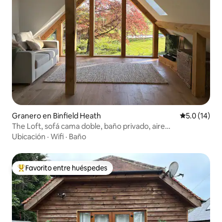
Granero en Binfield Heath
Calificación
5.0 (14)
The Loft, sofá cama doble, baño privado, aire
acondicionado, estacionamiento cerrado
Ubicación
·
Wifi
·
Baño
Favorito entre huéspedes
Favorito entre huéspedes preferido