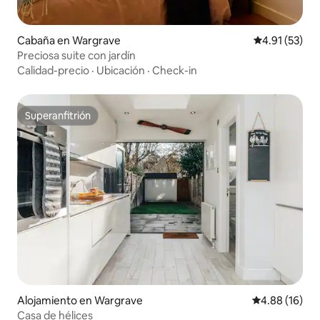
Cabaña en Wargrave
Calificación 
4.91 (53)
Preciosa suite con jardín
Calidad-precio
·
Ubicación
·
Check-in
Superanfitrión
Superanfitrión
Alojamiento en Wargrave
Calificación 
4.88 (16)
Casa de hélices