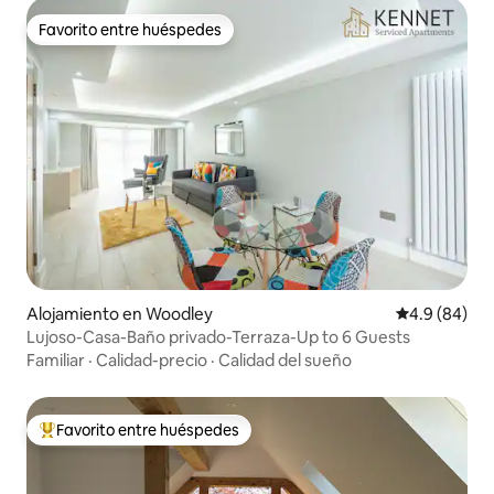
Favorito entre huéspedes
Favorito entre huéspedes
Alojamiento en Woodley
Calificación 
4.9 (84)
Lujoso-Casa-Baño privado-Terraza-Up to 6 Guests
Familiar
·
Calidad-precio
·
Calidad del sueño
Favorito entre huéspedes
Favorito entre huéspedes preferido