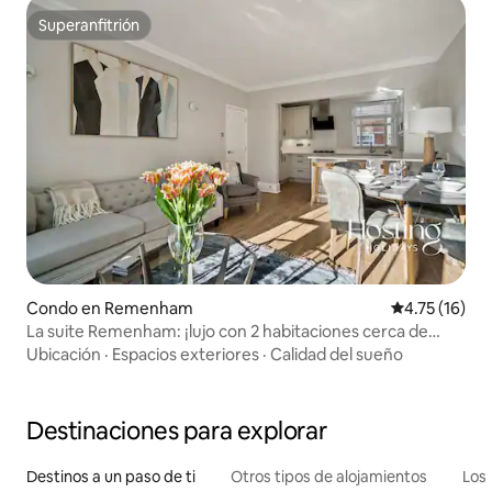
Superanfitrión
Superanfitrión
Condo en Remenham
Calificación 
4.75 (16)
La suite Remenham: ¡lujo con 2 habitaciones cerca de
Henley!
Ubicación
·
Espacios exteriores
·
Calidad del sueño
Destinaciones para explorar
Destinos a un paso de ti
Otros tipos de alojamientos
Los 