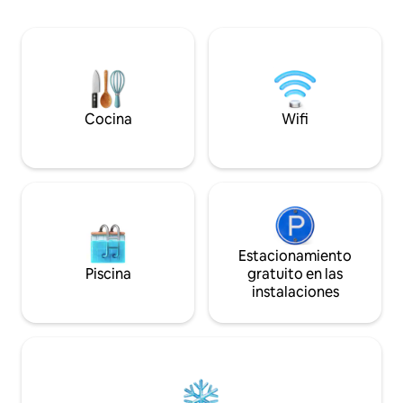
instalaciones bási
acceso al jardín, aparcamiento gratuito y
hervidor, tostador
pubs/restaurantes cercanos. Perfecto
doble, microondas 
para viajeros o escapadas de fin de
nevera/congelador
semana, con fácil acceso a Londres,
barbacoas y asien
Oxford y Windsor. Mi estilo de hospedaje
cubierta inferior co
relajado se adapta a tus prioridades y
Cocina
Wifi
necesidades.
Estacionamiento
Piscina
gratuito en las
instalaciones