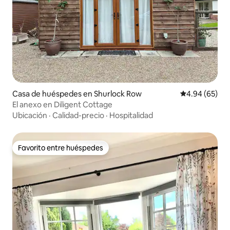
Casa de huéspedes en Shurlock Row
Calificación p
4.94 (65)
El anexo en Diligent Cottage
Ubicación
·
Calidad-precio
·
Hospitalidad
Favorito entre huéspedes
Favorito entre huéspedes