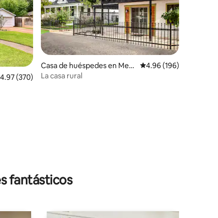
Casa de huéspedes en Merk
Calificación promedio: 
4.96 (196)
el
La casa rural
alificación promedio: 4.97 de 5, 370 reseñas
4.97 (370)
s fantásticos