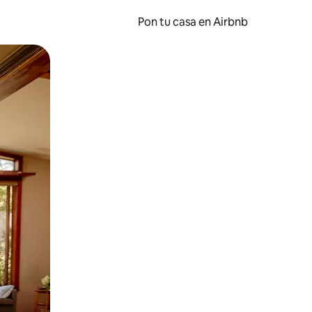
Pon tu casa en Airbnb
o o desliza el dedo.