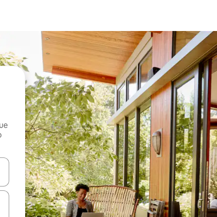
que
o
n las teclas de flecha hacia arriba y hacia abajo o explora con el tact