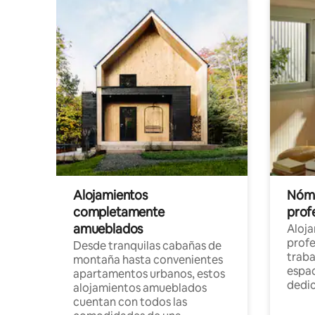
Alojamientos
Nóma
completamente
profe
amueblados
Aloj
profe
Desde tranquilas cabañas de
traba
montaña hasta convenientes
espac
apartamentos urbanos, estos
dedi
alojamientos amueblados
cuentan con todos las