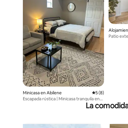
Alojamien
Patio exte
Dyess y d
Minicasa en Abilene
Calificación prome
5 (8)
Escapada rústica | Minicasa tranquila en
La comodidad
Abilene