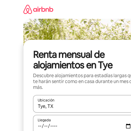
Omite
el
contenido
Renta mensual de
alojamientos en Tye
Descubre alojamientos para estadías largas 
te harán sentir como en casa durante un mes 
más.
Ubicación
Cuando los resultados estén disponibles, navega co
Llegada