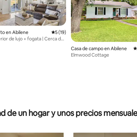
to en Abilene
Calificación promedio: 5 de 5, 19 reseñas
5 (19)
rior de lujo + fogata | Cerca de
e tiendas
Casa de campo en Abilene
C
Elmwood Cottage
dio: 5 de 5, 8 reseñas
 de un hogar y unos precios mensuale