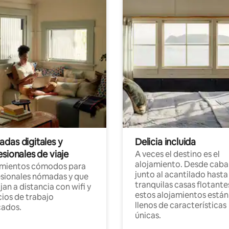
das digitales y
Delicia incluida
sionales de viaje
A veces el destino es el
alojamiento. Desde caba
amientos cómodos para
junto al acantilado hasta
sionales nómadas y que
tranquilas casas flotante
jan a distancia con wifi y
estos alojamientos están
ios de trabajo
llenos de características
cados.
únicas.