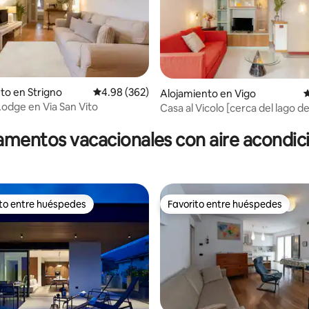
to en Strigno
Calificación promedio: 4.98 de 5, 362 reseñas
4.98 (362)
Alojamiento en Vigo
C
Lodge en Via San Vito
Casa al Vicolo [cerca del lago d
4.96 de 5, 137 reseñas
mentos vacacionales con aire acondi
ito entre huéspedes
Favorito entre huéspedes
 entre huéspedes preferido
Favorito entre huéspedes