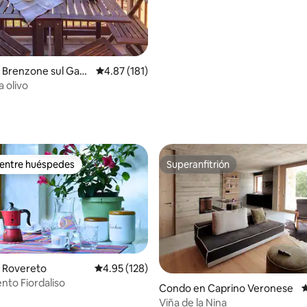
histórico
 Brenzone sul Gard
Calificación promedio: 4.87 de 5, 181 reseñas
4.87 (181)
a olivo
4.97 de 5, 115 reseñas
 entre huéspedes
Superanfitrión
 entre huéspedes
Superanfitrión
 Rovereto
Calificación promedio: 4.95 de 5, 128 reseñas
4.95 (128)
to Fiordaliso
.96 de 5, 248 reseñas
Condo en Caprino Veronese
C
Viña de la Nina