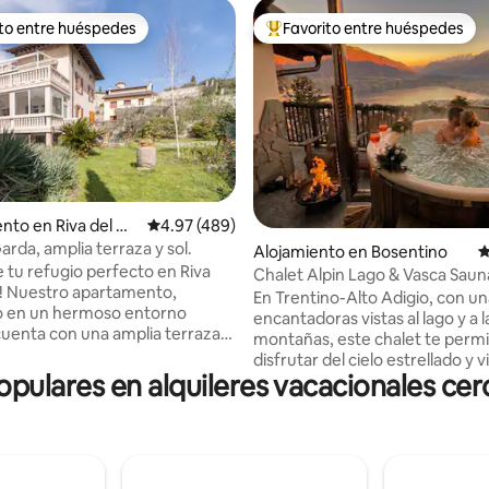
ito entre huéspedes
Favorito entre huéspedes
 entre huéspedes preferido
Favorito entre huéspedes prefe
to en Riva del Ga
Calificación promedio: 4.97 de 5, 489 reseñas
4.97 (489)
rda, amplia terraza y sol.
4.96 de 5, 271 reseñas
Alojamiento en Bosentino
C
 tu refugio perfecto en Riva
Chalet Alpin Lago & Vasca Saun
! Nuestro apartamento,
En Trentino-Alto Adigio, con u
o en un hermoso entorno
encantadoras vistas al lago y a l
cuenta con una amplia terraza
montañas, este chalet te perm
sionantes vistas a las
disfrutar del cielo estrellado y v
 Equipado con todas las
lares en alquileres vacacionales cerc
aventura muy especial en el jacu
des, desde acogedoras
montaña privado. Además, el c
nes hasta una cocina equipada,
también ofrece una sauna de al
mos la máxima relajación. Con
montaña privada, desde la que
icionado (solo en la sala de
disfrutar de unas magníficas vis
arcamiento y wifi gratuito, su
lago y las montañas. El chalé, de