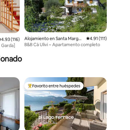
Alojamiento en Santa Marghe
Calificación promedio:
4.91 (111)
alificación promedio: 4.93 de 5, 116 reseñas
4.93 (116)
rita
B&B Cà Ulivi ~ Apartamento completo
e Garda]
cionado
Favorito entre huéspedes
Favorito entre huéspedes preferido