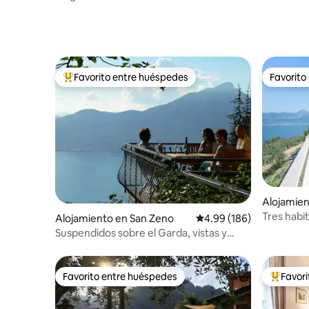
IT022205C2GLYlZURQ
Favorito entre huéspedes
Favorito
Favorito entre huéspedes preferido
Favorito
Alojamien
aco
Tres habi
Alojamiento en San Zeno
Calificación promedio: 
4.99 (186)
Fior di La
Suspendidos sobre el Garda, vistas y
relax
Favorito entre huéspedes
Favor
Favorito entre huéspedes
Favorito