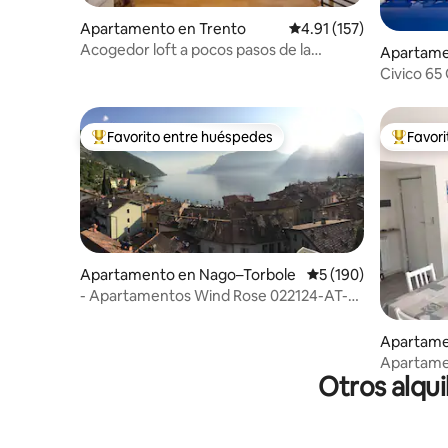
Apartamento en Trento
Calificación promedio: 
4.91 (157)
Acogedor loft a pocos pasos de la
Apartame
Catedral - Il Blu
Civico 65
Favorito entre huéspedes
Favor
Favorito entre huéspedes preferido
Favorito
Apartamento en Nago–Torbole
Calificación promedi
5 (190)
- Apartamentos Wind Rose 022124-AT-
815342
Apartamen
rda
Apartamen
Otros alqui
484363