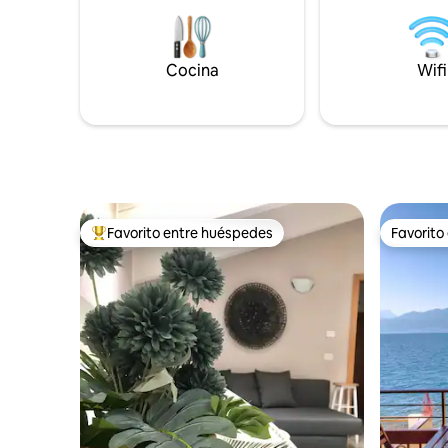
estancia 
muchos deportes. Los amplios espacios
ofrecemo
abiertos garantizan maravillosas vistas de
para bicic
las montañas y un clima fresco incluso en
¡Elige co
Cocina
Wifi
verano, ya que el valle está
próximas 
extraordinariamente ventilado.
Favorito entre huéspedes
Favorito
Favorito entre huéspedes preferido
Favorito