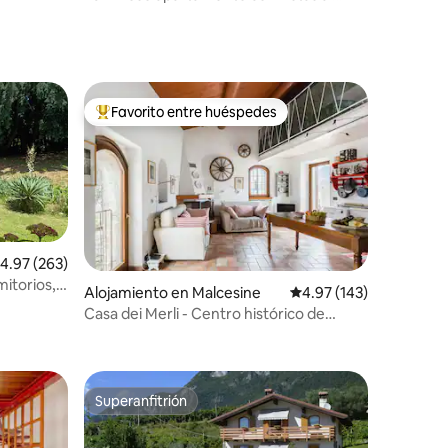
jardín
Favorito entre huéspedes
rido
Favorito entre huéspedes preferido
alificación promedio: 4.97 de 5, 263 reseñas
4.97 (263)
mitorios, 4
Alojamiento en Malcesine
Calificación promedio: 
4.97 (143)
Casa dei Merli - Centro histórico de
Malcesine
Superanfitrión
rido
Superanfitrión