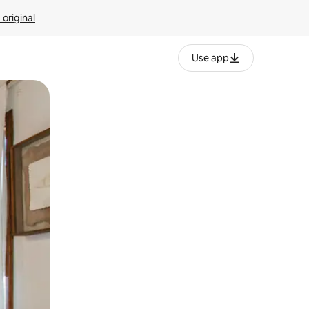
 original
Use app
o o desliza el dedo.