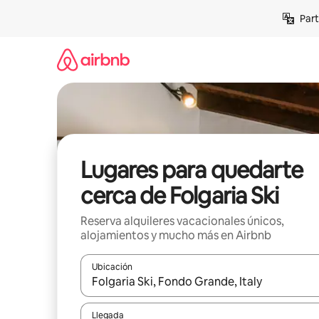
Omite
Part
el
contenido
Lugares para quedarte
cerca de Folgaria Ski
Reserva alquileres vacacionales únicos,
alojamientos y mucho más en Airbnb
Ubicación
Cuando los resultados estén disponibles, navega co
Llegada