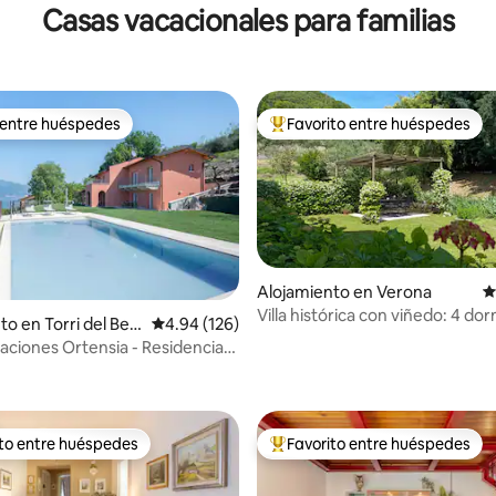
Casas vacacionales para familias
 entre huéspedes
Favorito entre huéspedes
 entre huéspedes
Favorito entre huéspedes prefe
Alojamiento en Verona
C
Villa histórica con viñedo: 4 dor
to en Torri del Ben
Calificación promedio: 4.94 de 5, 126 reseñas
4.94 (126)
baños y jardín
taciones Ortensia - Residencia
4.99 de 5, 186 reseñas
vanda
ito entre huéspedes
Favorito entre huéspedes
 entre huéspedes preferido
Favorito entre huéspedes prefe