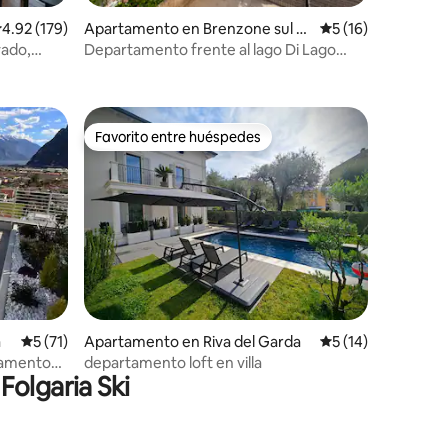
alificación promedio: 4.92 de 5, 179 reseñas
4.92 (179)
Apartamento en Brenzone sul G
Calificación prome
5 (16)
arda
vado,
Departamento frente al lago Di Lago
Terrace @GardaDoma
Favorito entre huéspedes
rido
Favorito entre huéspedes
a
Calificación promedio: 5 de 5, 71 reseñas
5 (71)
Apartamento en Riva del Garda
Calificación prome
5 (14)
rtamento
departamento loft en villa
Folgaria Ski