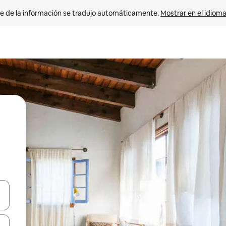
e de la información se tradujo automáticamente. 
Mostrar en el idioma
n las teclas de flecha hacia arriba y hacia abajo o explora con el tact