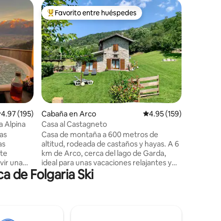
Apartame
Favorito entre huéspedes
Favor
rido
Favorito entre huéspedes preferido
Favorit
di Monta
Rústico 
En la pin
Montagna
Rustico 
reformado
disfrutar
lago y la
lago de G
privado. TRABAJO INTELIGENTE pero te
parecerá
alificación promedio: 4.97 de 5, 195 reseñas
4.97 (195)
Cabaña en Arco
Calificación promedio: 
4.95 (159)
nuevo si
límites, 
a Alpina
Casa al Castagneto
subida COVID-19: desinfección de las
nas
Casa de montaña a 600 metros de
estancia
as
altitud, rodeada de castaños y hayas. A 6
refuerzo 
ite
km de Arco, cerca del lago de Garda,
ivir una
ideal para unas vacaciones relajantes y
a de Folgaria Ski
zzi alta
para trabajar desde casa, para los
halet
amantes del senderismo, el ciclismo de
ta
montaña, la escalada y los paseos por la
 se puede
naturaleza. Equipado con todas las
tas del
comodidades, tiene un gran jardín
 estilo
vallado (300 metros cuadrados),