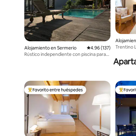
Alojamien
Trentino 
Alojamiento en Sermerio
Calificación promedio: 
4.96 (137)
Rústico independiente con piscina para
Aparta
hasta 8 personas
Favorito entre huéspedes
Favor
Favorito entre huéspedes preferido
Favorito