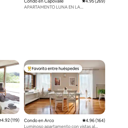
Condo en Capovalle
Calificación promedio: 
4.95 (269)
APARTAMENTO LUNA EN LA
NATURALEZA
Favorito entre huéspedes
Favorito entre huéspedes preferido
alificación promedio: 4.92 de 5, 119 reseñas
4.92 (119)
Condo en Arco
Calificación promedio: 
4.96 (164)
Luminoso apartamento con vistas al