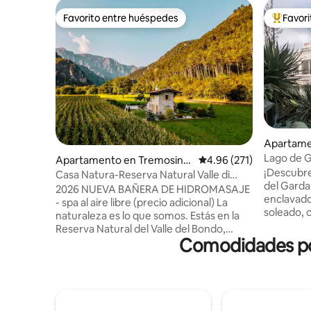
Favorito entre huéspedes
Favor
Favorito entre huéspedes
Favorito
Apartamen
rda
Lago de Ga
Apartamento en Tremosine
Calificación promedio: 
4.96 (271)
¡Descubre
sul Garda
Casa Natura-Reserva Natural Valle di
del Garda
Bondo
2026 NUEVA BAÑERA DE HIDROMASAJE
enclavad
- spa al aire libre (precio adicional) La
soleado, 
naturaleza es lo que somos. Estás en la
con impre
Reserva Natural del Valle del Bondo,
montañas.
Comodidades popu
entre los vastos prados y los verdes
comodida
bosques con vistas al lago de Garda.
habitacio
Lejos de las multitudes, a una altitud de
garantiza
600 m, cerca de las playas (a solo 9 km),
aire acond
Tremosine sul Garda ofrece vistas
estar), ap
impresionantes, una cultura rural y