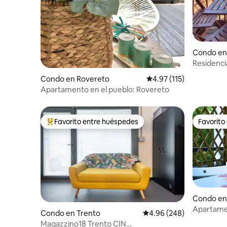
Condo en
a
Residenci
Condo en Rovereto
Calificación promedio: 
4.97 (115)
Apartamento en el pueblo: Rovereto
Favorito entre huéspedes
Favorito
Favorito entre huéspedes preferido
Favorito
Condo en
Apartamen
Condo en Trento
Calificación promedio: 4
4.96 (248)
Magazzino18 Trento CIN