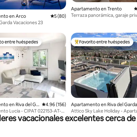
4.91 de 5, 157 reseñas
Apartamento en Trento
C
Terraza panorámica, garaje pri
nto en Arco
Calificación promedio: 5 de 5, 80 reseñas
5 (80)
estacionamientos
 Garda Vacaciones 23
ito entre huéspedes
Favorito entre huéspedes
 entre huéspedes preferido
Favorito entre huéspedes prefe
o: 5 de 5, 190 reseñas
to en Riva del Ga
Calificación promedio: 4.96 de 5, 156 reseñas
4.96 (156)
Apartamento en Riva del Gard
to Lucía - CIPAT 022153-AT-
Attico Sky Lake Holiday - Apa
leres vacacionales excelentes cerca de 
de lujo