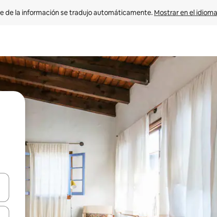
e de la información se tradujo automáticamente. 
Mostrar en el idioma
n las teclas de flecha hacia arriba y hacia abajo o explora con el tact