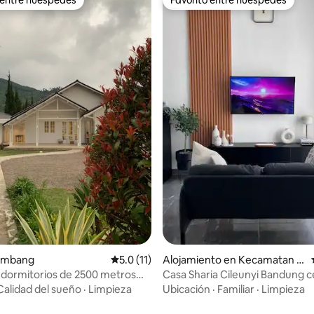
 entre huéspedes
Favorito entre huéspedes
 4.81 de 5, 79 reseñas
Lembang
Calificación promedio: 5.0 de 5, 11 reseñas
5.0 (11)
Alojamiento en Kecamatan C
ileunyi
 dormitorios de 2500 metros
Casa Sharia Cileunyi Bandung c
s en Maribaya
Jatinangor
Calidad del sueño
·
Limpieza
Ubicación
·
Familiar
·
Limpieza