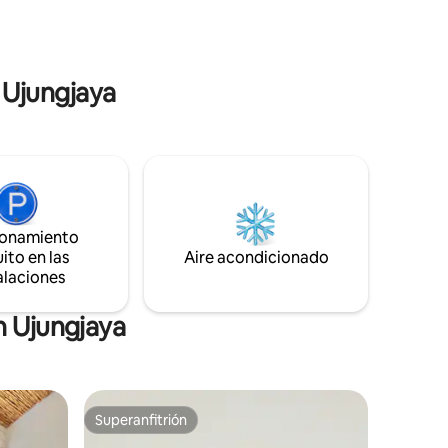
es
de alta velocidad gratuito + Acceso
de mesa,
gratuito a Netflix y TV por cable
bicicleta
a y
n Ujungjaya
ionamiento
ito en las
Aire acondicionado
alaciones
n Ujungjaya
Superanfitrión
Superanfitrión