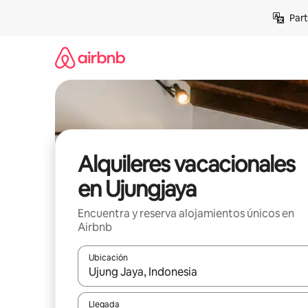
Omite
Part
el
contenido
Alquileres vacacionales
en Ujungjaya
Encuentra y reserva alojamientos únicos en
Airbnb
Ubicación
Cuando los resultados estén disponibles, navega co
Llegada