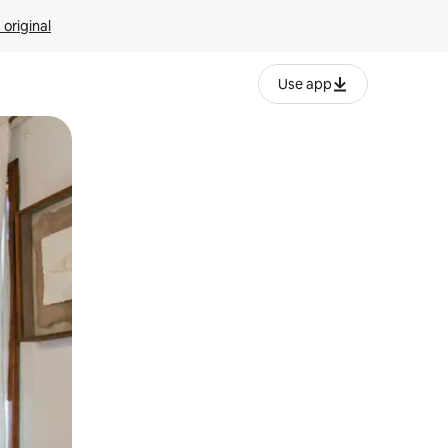
 original
Use app
o o desliza el dedo.