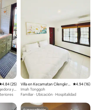
Calificación promedio: 4.84 de 5, 25 reseñas
4.84 (25)
Villa en Kecamatan Cilengkra
Calificación promedio:
4.94 (16)
ng
gedora y
Imah Tonggoh
teriores
Familiar
·
Ubicación
·
Hospitalidad
Superanfitrión