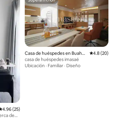
Superanfitrión
Casa de huéspedes en Buahba
Calificación promedio
4.8 (20)
tu
casa de huéspedes imasaé
Ubicación
·
Familiar
·
Diseño
Calificación promedio: 4.96 de 5, 25 reseñas
4.96 (25)
erca de