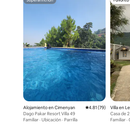
Superanfitrión
Favorito
Alojamiento en Cimenyan
Calificación promedio:
4.81 (79)
Villa en 
Dago Pakar Resort Villa 49
Casa de 2
cuadrado
Familiar
·
Ubicación
·
Parrilla
Familiar
·