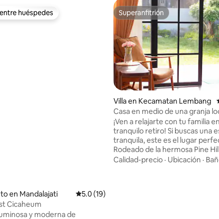
 entre huéspedes
Superanfitrión
 entre huéspedes
Superanfitrión
4.99 de 5, 182 reseñas
Villa en Kecamatan Lembang
Casa en medio de una granja loc
bosque de pinos
¡Ven a relajarte con tu familia 
tranquilo retiro! Si buscas una
tranquila, este es el lugar perfe
Rodeado de la hermosa Pine Hill
locales, disfruta de tiempo de c
Calidad-precio
·
Ubicación
·
Bañ
juntos mientras observas a los
agricultores locales trabajar. E
convenientemente cerca de I
to en Mandalajati
Calificación promedio: 5.0 de 5, 19 reseñas
5.0 (19)
y Alfamart para ir de compras
st Cicaheum
fácilmente. Nuestra acogedora casa no
luminosa y moderna de
tiene internet y ofrece canales 