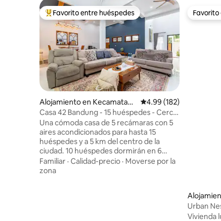
Favorito entre huéspedes
Favorito
Favorito entre huéspedes preferido
Favorito
Alojamiento en Kecamatan
Calificación promedio: 
4.99 (182)
Antapani
Casa 42 Bandung - 15 huéspedes - Cerca
del centro de la ciudad
Una cómoda casa de 5 recámaras con 5
aires acondicionados para hasta 15
huéspedes y a 5 km del centro de la
ciudad. 10 huéspedes dormirán en 6
camas y 5 huéspedes en camas de viaje.
Familiar
·
Calidad-precio
·
Moverse por la
Por favor, indique el número de
zona
huéspedes en el sistema de
reservaciones. 4 baños tienen agua
Alojamien
caliente. Se proporcionan toallas,
Urban Ne
amenidades, secadora de cabello,
Vivienda 
plancha y lavadora. Se proporcionan olla