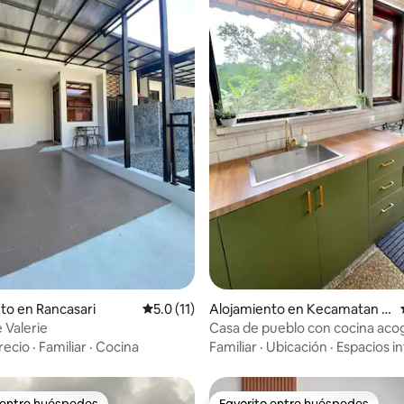
 4.83 de 5, 18 reseñas
to en Rancasari
Calificación promedio: 5.0 de 5, 11 reseñas
5.0 (11)
Alojamiento en Kecamatan C
imenyan
 Valerie
Casa de pueblo con cocina aco
bonita vista a la terraza
recio
·
Familiar
·
Cocina
Familiar
·
Ubicación
·
Espacios in
 entre huéspedes
Favorito entre huéspedes