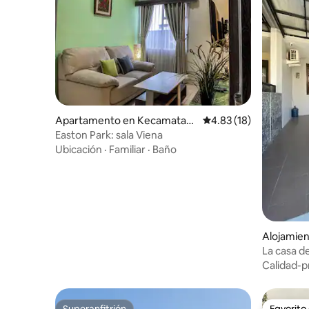
Apartamento en Kecamatan
Calificación promedio:
4.83 (18)
Jatinangor
Easton Park: sala Viena
Ubicación
·
Familiar
·
Baño
Alojamien
La casa de
Calidad-p
Superanfitrión
Favorito