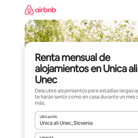
Omite
el
contenido
Renta mensual de
alojamientos en Unica ali
Unec
Descubre alojamientos para estadías largas 
te harán sentir como en casa durante un mes 
más.
Ubicación
Cuando los resultados estén disponibles, navega co
Llegada