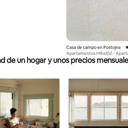
Casa de campo en Postojna
C
Apartamentos Mihelčič - Apar
 de un hogar y unos precios mensuale
rural