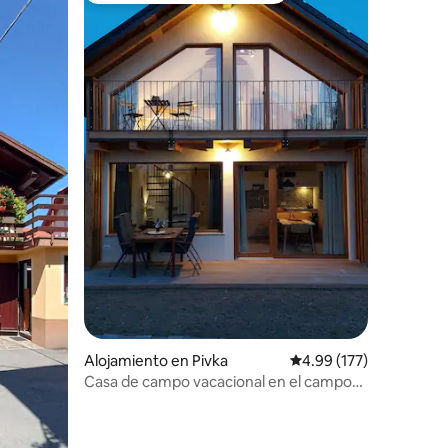
Alojamiento en Pivka
Calificación promedio: 
4.99 (177)
Casa de campo vacacional en el campo
"BEe in foREST"