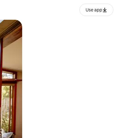
Use app
o o desliza el dedo.