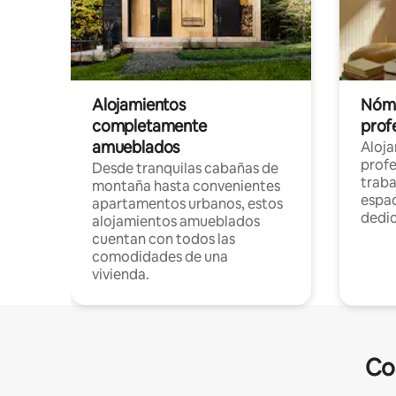
Alojamientos
Nóma
completamente
profe
amueblados
Aloj
profe
Desde tranquilas cabañas de
traba
montaña hasta convenientes
espac
apartamentos urbanos, estos
dedi
alojamientos amueblados
cuentan con todos las
comodidades de una
vivienda.
Co