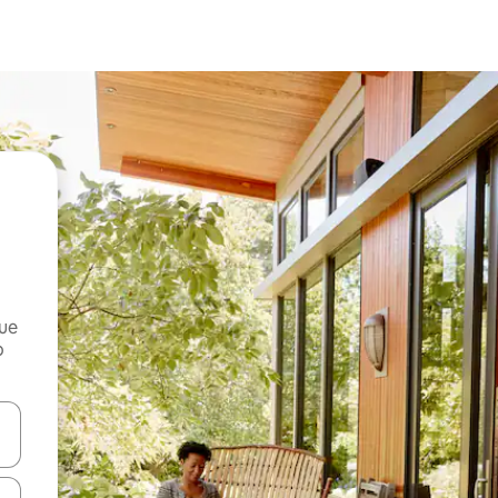
que
o
n las teclas de flecha hacia arriba y hacia abajo o explora con el tact