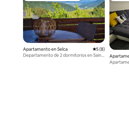
Apartamento en Selca
Calificación prome
5 (8)
Departamento de 2 dormitorios en Saint
Apartame
Thomas - vista increíble
Apartame