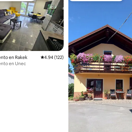
dio: 5 de 5, 8 reseñas
nto en Rakek
Calificación promedio: 4.94 de 5, 122 reseñas
4.94 (122)
nto en Unec