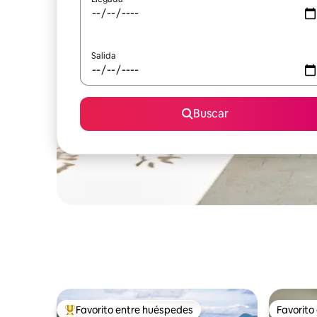
Salida
Buscar
Favorito entre huéspedes
Favorito
Favorito entre huéspedes preferido
Favorito