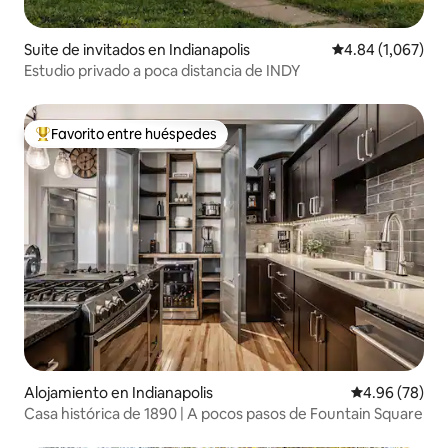
Suite de invitados en Indianapolis
Calificación pro
4.84 (1,067)
Estudio privado a poca distancia de INDY
Favorito entre huéspedes
Favorito entre huéspedes preferido
Alojamiento en Indianapolis
Calificación p
4.96 (78)
Casa histórica de 1890 | A pocos pasos de Fountain Square