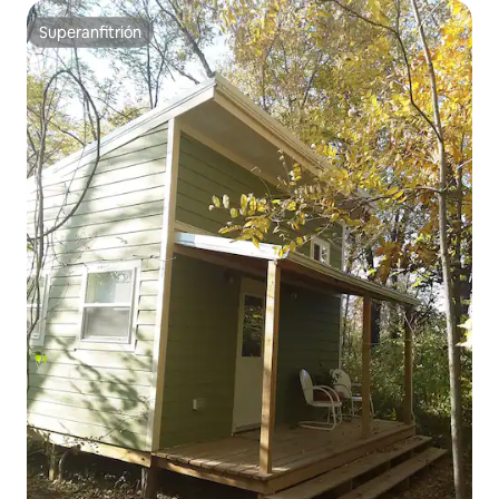
Superanfitrión
Superanfitrión