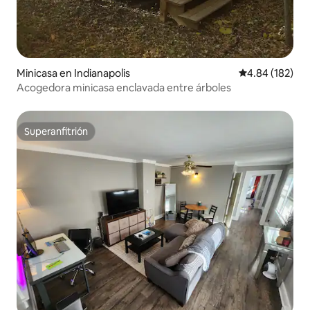
Minicasa en Indianapolis
Calificación pr
4.84 (182)
Acogedora minicasa enclavada entre árboles
Superanfitrión
Superanfitrión