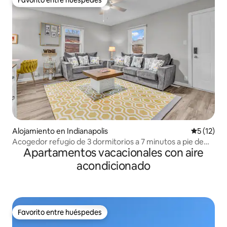
Favorito entre huéspedes
Favorito entre huéspedes
Alojamiento en Indianapolis
Calificaci
5 (12)
Acogedor refugio de 3 dormitorios a 7 minutos a pie de
Apartamentos vacacionales con aire
UIndy, cerca del centro de la ciudad
acondicionado
Favorito entre huéspedes
Favorito entre huéspedes