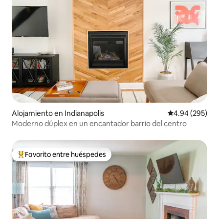
Alojamiento en Indianapolis
Calificación pr
4.94 (295)
Moderno dúplex en un encantador barrio del centro
Favorito entre huéspedes
Favorito entre huéspedes preferido