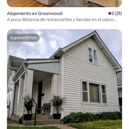
Alojamiento en Greenwood
Calificaci
5 (25)
A poca distancia de restaurantes y tiendas en el casco
antiguo de Greenwood
Superanfitrión
Superanfitrión