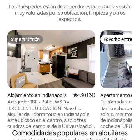
Los huéspedes están de acuerdo: estas estadías están
muy valoradas por su ubicación, limpieza y otros
aspectos.
Superanfitrión
Favorito entre h
Superanfitrión
Favorito entre h
Alojamiento en Indianapolis
Calificación promedio: 4.9 de 5
4.9 (124)
Apartamento en In
s
Acogedor 1BR • Patio, W&D y
Tu cómoda suite e
estacionamiento • UIndy/Centro
¡EXCELENTE UBICACIÓN! Nuestro
Barrio suburbano s
alquiler de 1 dormitorio en Indianápolis
solo 15 minutos de
está ubicado en el centro, a solo tres
de Indianápolis. A poca distancia en
cuadras del campus de la Universidad de
coche de IUPUI, d
Comodidades populares en alquileres
Indianápolis y a 5 millas del centro de
Convenciones y del
Indianápolis. Nuestro espacio es
Aparcamiento gratuit