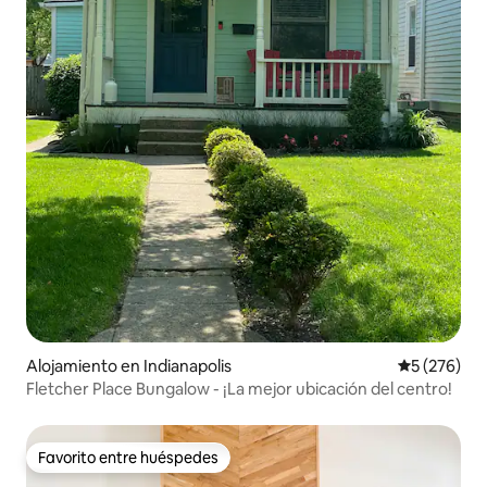
Alojamiento en Indianapolis
Calificación
5 (276)
Fletcher Place Bungalow - ¡La mejor ubicación del centro!
Favorito entre huéspedes
Favorito entre huéspedes