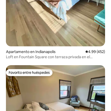
Apartamento en Indianapolis
Calificación pr
4.99 (452)
Loft en Fountain Square con terraza privada en el
segundo piso
Favorito entre huéspedes
Favorito entre huéspedes