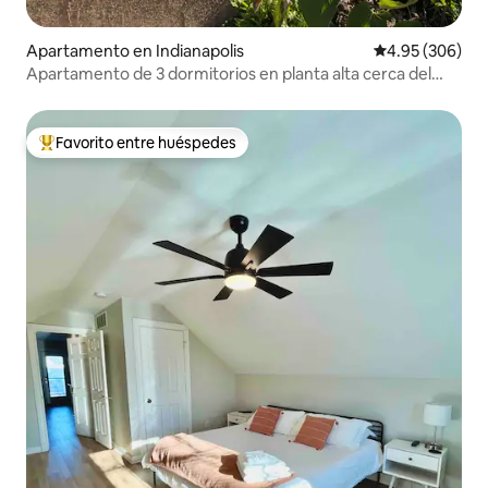
Apartamento en Indianapolis
Calificación pr
4.95 (306)
Apartamento de 3 dormitorios en planta alta cerca del
centro
Favorito entre huéspedes
Favorito entre huéspedes preferido