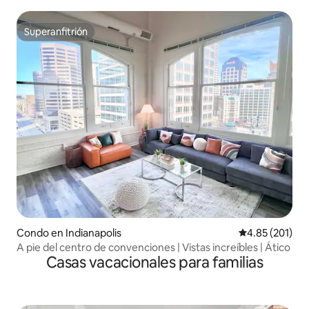
tamaño king
Superanfitrión
Superanfitrión
Condo en Indianapolis
Calificación p
4.85 (201)
A pie del centro de convenciones | Vistas increíbles | Ático
Casas vacacionales para familias