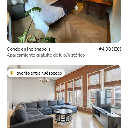
Condo en Indianapolis
Calificación pr
4.98 (130)
Aparcamiento gratuito de lujo/histórico
Favorito entre huéspedes
Favorito entre huéspedes preferido