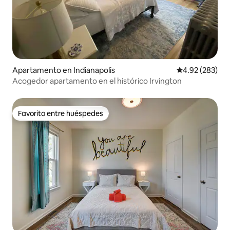
Apartamento en Indianapolis
Calificación pr
4.92 (283)
Acogedor apartamento en el histórico Irvington
Favorito entre huéspedes
Favorito entre huéspedes