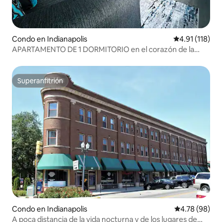
Condo en Indianapolis
Calificación p
4.91 (118)
APARTAMENTO DE 1 DORMITORIO en el corazón de la
ciudad | ¡Luces LED!
Superanfitrión
Superanfitrión
Condo en Indianapolis
Calificación p
4.78 (98)
A poca distancia de la vida nocturna y de los lugares de