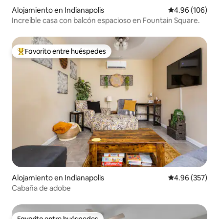
Alojamiento en Indianapolis
Calificación pr
4.96 (106)
Increíble casa con balcón espacioso en Fountain Square.
Favorito entre huéspedes
Favorito entre huéspedes preferido
Alojamiento en Indianapolis
Calificación pr
4.96 (357)
Cabaña de adobe