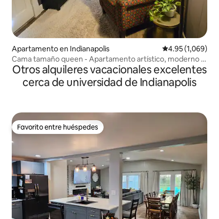
Apartamento en Indianapolis
Calificación pro
4.95 (1,069)
Cama tamaño queen - Apartamento artístico, moderno y
Otros alquileres vacacionales excelentes
divertido
cerca de universidad de Indianapolis
Favorito entre huéspedes
Favorito entre huéspedes