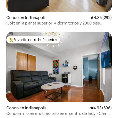
Condo en Indianapolis
Calificación pr
4.85 (292)
¡Loft en la planta superior! 4 dormitorios y 2000 pies
cuadrados
Favorito entre huéspedes
Favorito entre huéspedes preferido
Condo en Indianapolis
Calificación pr
4.93 (596)
Condominio en el último piso en el centro de Indy • Cama