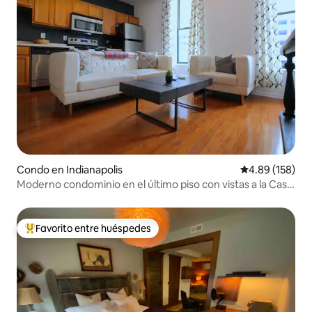
Condo en Indianapolis
Calificación pr
4.89 (158)
Moderno condominio en el último piso con vistas a la Casa
de Estado
Favorito entre huéspedes
Favorito entre huéspedes preferido