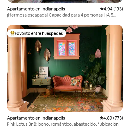
Apartamento en Indianapolis
Calificación pr
4.94 (193)
¡Hermosa escapada! Capacidad para 4 personas | ¡A 5
minutos de Lucas Oil!
Favorito entre huéspedes
Favorito entre huéspedes preferido
Apartamento en Indianapolis
Calificación pr
4.89 (773)
Pink Lotus BnB: boho, romántico, abastecido, *ubicación