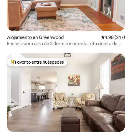
Alojamiento en Greenwood
Calificación pr
4.98 (247)
Encantadora casa de 2 dormitorios en la ruta ciclista de
Greenwood
Favorito entre huéspedes
Favorito entre huéspedes preferido