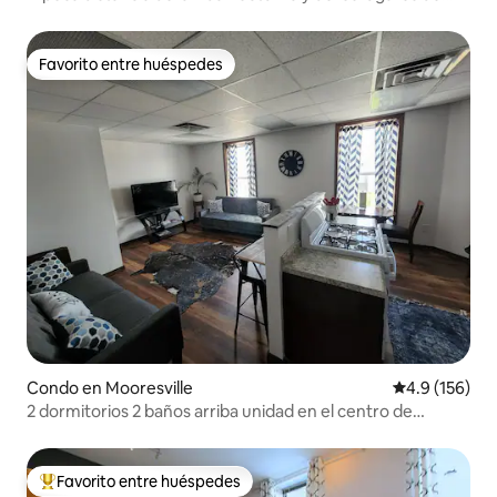
interés
Favorito entre huéspedes
Favorito entre huéspedes
Condo en Mooresville
Calificación 
4.9 (156)
2 dormitorios 2 baños arriba unidad en el centro de
Mooresville
Favorito entre huéspedes
Favorito entre huéspedes preferido