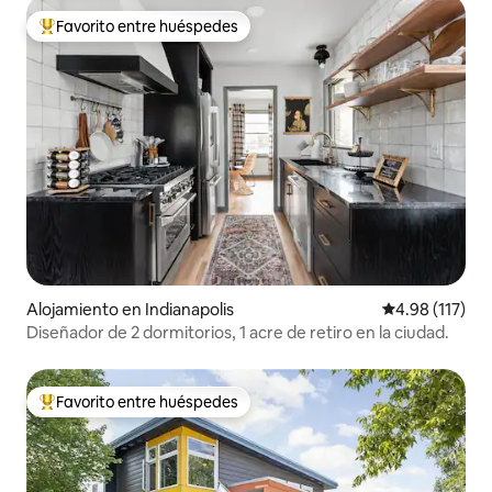
Favorito entre huéspedes
Favorito entre huéspedes preferido
Alojamiento en Indianapolis
Calificación p
4.98 (117)
Diseñador de 2 dormitorios, 1 acre de retiro en la ciudad.
Favorito entre huéspedes
Favorito entre huéspedes preferido