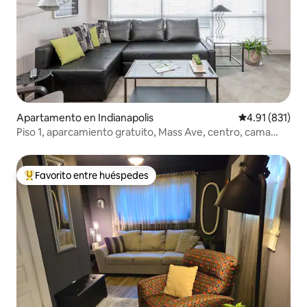
Apartamento en Indianapolis
Calificación p
4.91 (831)
Piso 1, aparcamiento gratuito, Mass Ave, centro, cama
tamaño king
Favorito entre huéspedes
Favorito entre huéspedes preferido