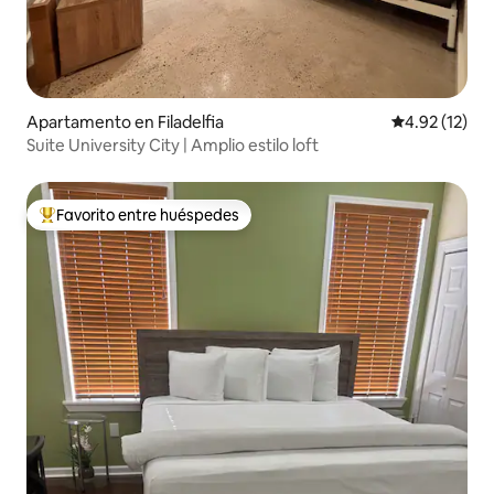
Apartamento en Filadelfia
Calificación 
4.92 (12)
Suite University City | Amplio estilo loft
Favorito entre huéspedes
Favorito entre huéspedes preferido