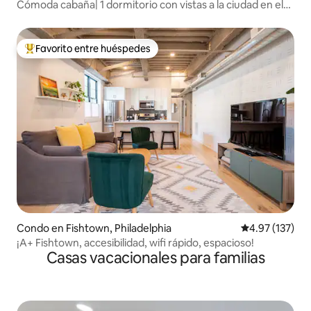
Cómoda cabaña| 1 dormitorio con vistas a la ciudad en el
centro de la ciudad
Favorito entre huéspedes
Favorito entre huéspedes preferido
Condo en Fishtown, Philadelphia
Calificación p
4.97 (137)
¡A+ Fishtown, accesibilidad, wifi rápido, espacioso!
Casas vacacionales para familias