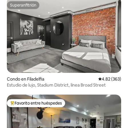
Superanfitrión
Superanfitrión
Condo en Filadelfia
Calificación pr
4.82 (363)
Estudio de lujo, Stadium District, línea Broad Street
Favorito entre huéspedes
Favorito entre huéspedes preferido