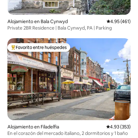
Alojamiento en Bala Cynwyd
Calificación p
4.95 (461)
Private 2BR Residence | Bala Cynwyd, PA | Parking
Favorito entre huéspedes
Favorito entre huéspedes preferido
Alojamiento en Filadelfia
Calificación pr
4.93 (353)
En el corazón del mercado italiano, 2 dormitorios y 1 baño