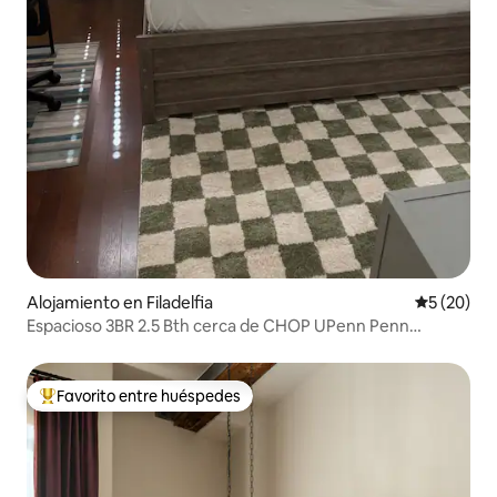
Alojamiento en Filadelfia
Calificaci
5 (20)
Espacioso 3BR 2.5 Bth cerca de CHOP UPenn Penn
Medicine
Favorito entre huéspedes
Favorito entre huéspedes preferido