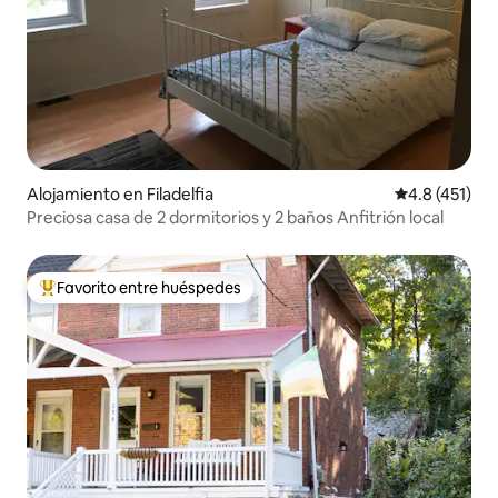
Alojamiento en Filadelfia
Calificación 
4.8 (451)
Preciosa casa de 2 dormitorios y 2 baños Anfitrión local
Favorito entre huéspedes
Favorito entre huéspedes preferido