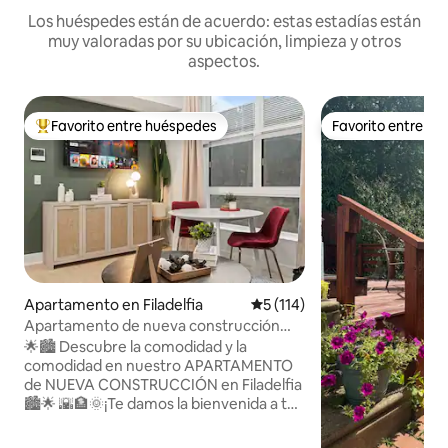
Los huéspedes están de acuerdo: estas estadías están
muy valoradas por su ubicación, limpieza y otros
aspectos.
Favorito entre huéspedes
Favorito entre h
Favorito entre huéspedes preferido
Favorito entre h
Apartamento en Filadelfia
Calificación promedio: 5 de 5
5 (114)
Apartamento de nueva construcción
cerca del centro con cocina completa y
🌟🏙️ Descubre la comodidad y la
lavandería
comodidad en nuestro APARTAMENTO
de NUEVA CONSTRUCCIÓN en Filadelfia
🏙️🌟 🌇🏦🌞¡Te damos la bienvenida a tu
elegante paraíso urbano! Este moderno
departamento ofrece la mezcla