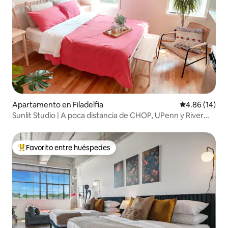
Apartamento en Filadelfia
Calificación 
4.86 (14)
Sunlit Studio | A poca distancia de CHOP, UPenn y River
Park
Favorito entre huéspedes
Favorito entre huéspedes preferido