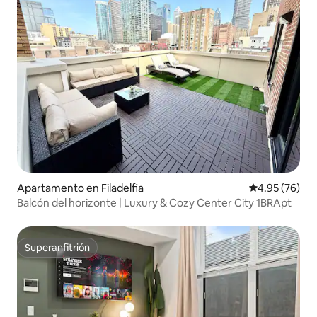
Apartamento en Filadelfia
Calificación p
4.95 (76)
Balcón del horizonte | Luxury & Cozy Center City 1BRApt
Superanfitrión
Superanfitrión