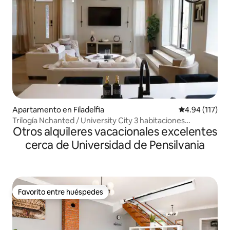
Apartamento en Filadelfia
Calificación p
4.94 (117)
Trilogía Nchanted / University City 3 habitaciones
Otros alquileres vacacionales excelentes
3.5 baños / Patio + azotea
cerca de Universidad de Pensilvania
Favorito entre huéspedes
Favorito entre huéspedes