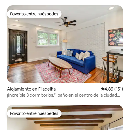
Favorito entre huéspedes
Favorito entre huéspedes
Alojamiento en Filadelfia
Calificación p
4.89 (151)
¡Increíble 3 dormitorios/1 baño en el centro de la ciudad
con terraza en la azotea para 6 personas!
Favorito entre huéspedes
Favorito entre huéspedes