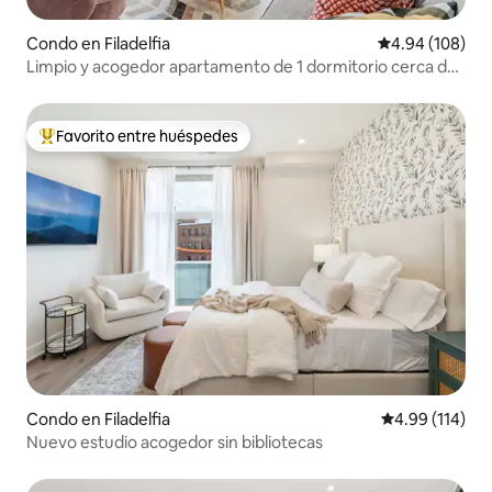
Condo en Filadelfia
Calificación pr
4.94 (108)
Limpio y acogedor apartamento de 1 dormitorio cerca de
la Campana de la Libertad y la ribera
Favorito entre huéspedes
Favorito entre huéspedes preferido
Condo en Filadelfia
Calificación p
4.99 (114)
Nuevo estudio acogedor sin bibliotecas