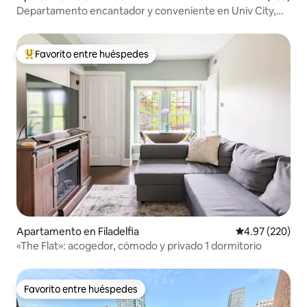
Departamento encantador y conveniente en Univ City,
con 2 dormitorios, en el tercer piso.
Favorito entre huéspedes
Favorito entre huéspedes preferido
Apartamento en Filadelfia
Calificación pr
4.97 (220)
«The Flat»: acogedor, cómodo y privado 1 dormitorio
Favorito entre huéspedes
Favorito entre huéspedes