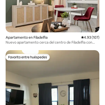
Apartamento en Filadelfia
Calificación p
4.93 (107)
Nuevo apartamento cerca del centro de Filadelfia con
cama queen, sofá cama y lavandería
Favorito entre huéspedes
Favorito entre huéspedes