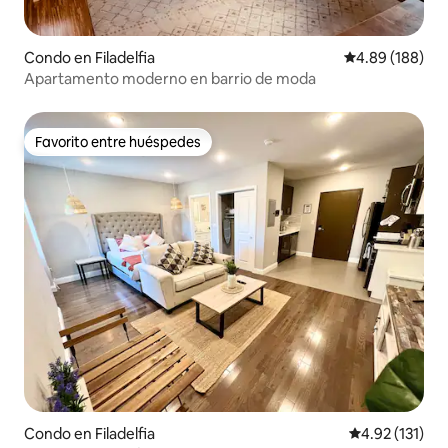
Condo en Filadelfia
Calificación pr
4.89 (188)
Apartamento moderno en barrio de moda
Favorito entre huéspedes
Favorito entre huéspedes
Condo en Filadelfia
Calificación p
4.92 (131)