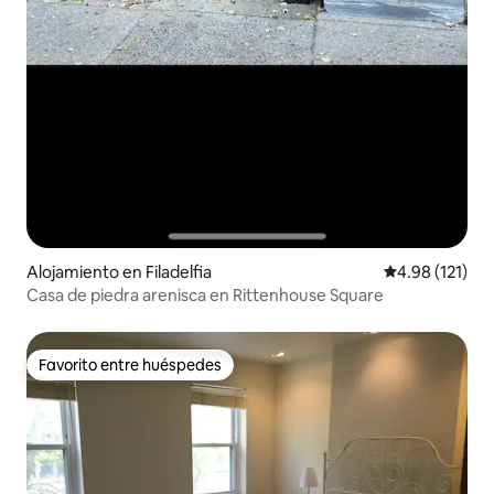
Alojamiento en Filadelfia
Calificación p
4.98 (121)
Casa de piedra arenisca en Rittenhouse Square
Favorito entre huéspedes
Favorito entre huéspedes