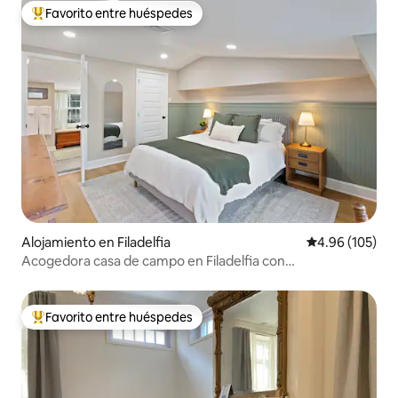
Favorito entre huéspedes
Favorito entre huéspedes preferido
Alojamiento en Filadelfia
Calificación pr
4.96 (105)
Acogedora casa de campo en Filadelfia con
estacionamiento
Favorito entre huéspedes
Favorito entre huéspedes preferido