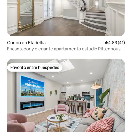
Condo en Filadelfia
Calificación 
4.83 (41)
Encantador y elegante apartamento estudio Rittenhouse
+ lavandería
Favorito entre huéspedes
Favorito entre huéspedes