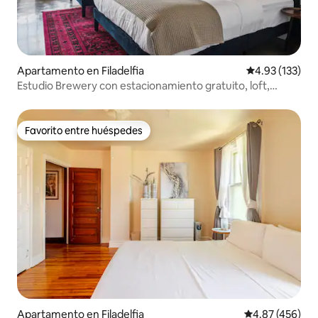
Apartamento en Filadelfia
Calificación p
4.93 (133)
Estudio Brewery con estacionamiento gratuito, loft,
gimnasio y sala de juegos
Favorito entre huéspedes
Favorito entre huéspedes
Apartamento en Filadelfia
Calificación pr
4.87 (456)