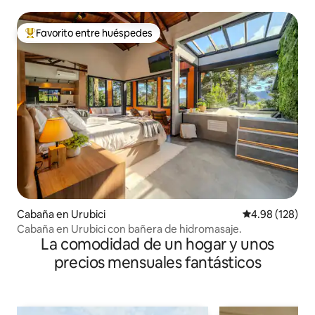
Favorito entre huéspedes
Favorito entre huéspedes preferido
Cabaña en Urubici
Calificación pr
4.98 (128)
Cabaña en Urubici con bañera de hidromasaje.
La comodidad de un hogar y unos
precios mensuales fantásticos