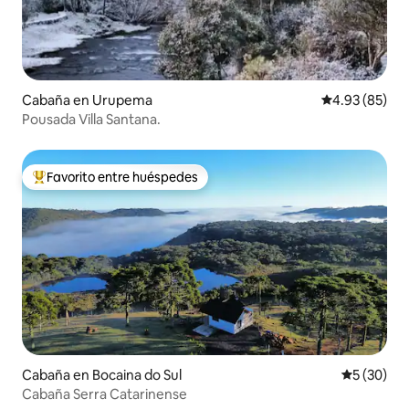
Cabaña en Urupema
Calificación p
4.93 (85)
Pousada Villa Santana.
Favorito entre huéspedes
Favorito entre huéspedes preferido
Cabaña en Bocaina do Sul
Calificaci
5 (30)
Cabaña Serra Catarinense