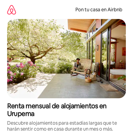
Omite
el
Pon tu casa en Airbnb
contenido
Renta mensual de alojamientos en
Urupema
Descubre alojamientos para estadías largas que te
harán sentir como en casa durante un mes o más.