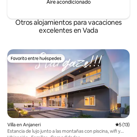
Aire acondicionado
Otros alojamientos para vacaciones
excelentes en Vada
Favorito entre huéspedes
Favorito entre huéspedes
Villa en Anjaneri
Calificaci
5 (13)
Estancia de lujo junto a las montañas con piscina, wifi y
comida