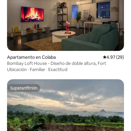
Apartamento en Colaba
Calificación p
4.97 (29)
Bombay Loft House - Diseño de doble altura, Fort
Ubicación
·
Familiar
·
Exactitud
Superanfitrión
Superanfitrión