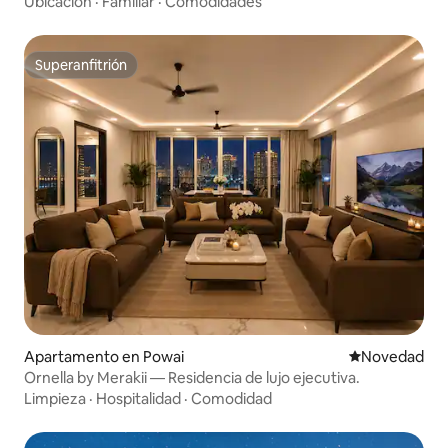
Ubicación
·
Familiar
·
Comodidades
Superanfitrión
Superanfitrión
Apartamento en Powai
Lugar para ho
Novedad
Ornella by Merakii — Residencia de lujo ejecutiva.
Limpieza
·
Hospitalidad
·
Comodidad