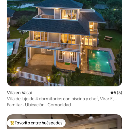
Villa en Vasai
Calificac
5 (5)
Villa de lujo de 4 dormitorios con piscina y chef, Virar E,
estacionamiento
Familiar
·
Ubicación
·
Comodidad
Favorito entre huéspedes
Favorito entre huéspedes preferido