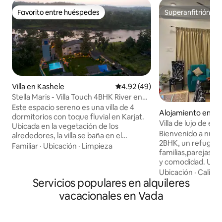
Favorito entre huéspedes
Superanfitrión
Favorito entre huéspedes
Superanfitrión
Villa en Kashele
Calificación promedio: 4.92 de 
4.92 (49)
Stella Maris - Villa Touch 4BHK River en
Karjat
Este espacio sereno es una villa de 4
Alojamiento en W
dormitorios con toque fluvial en Karjat.
Villa de lujo de en
Ubicada en la vegetación de los
privada
Bienvenido a nuest
alrededores, la villa se baña en el
2BHK, un refugio 
atardecer cada noche creando su propia
Familiar
·
Ubicación
·
Limpieza
familias,parejas o
y hermosa pintura. Cuenta con un
y comodidad. Ubic
Machan para disfrutar de tu café por la
Wollywood,esta vi
Ubicación
·
Calida
mañana, una enorme terraza junto al río
Servicios populares en alquileres
dormitorios elega
para una barbacoa o incluso yoga por la
modernos y una c
mañana, una piscina para esos largos de
vacacionales en Vada
equipada. Disfruta,
ocio y siestas, un jardín para que tus hijos
piscina privada,sal
y mascotas jueguen, un jacuzzi de 6
aire libre en med
plazas para relajar tus músculos, cocina