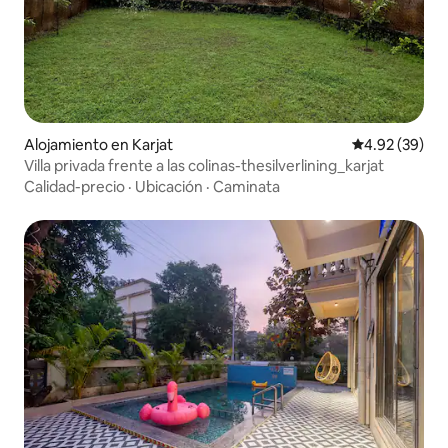
Alojamiento en Karjat
Calificación p
4.92 (39)
Villa privada frente a las colinas-thesilverlining_karjat
Calidad-precio
·
Ubicación
·
Caminata