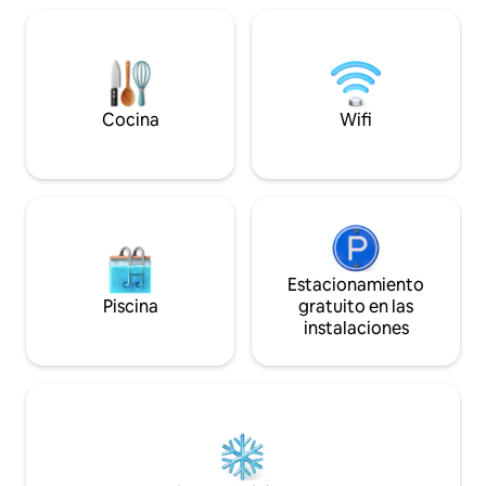
vegetación, wifi de
al aire libre y comedor, etc. ¡Así que
acondicionado, TV 
relájate, explora, vive! *No se aceptan
decoración elegan
reservas de despedidas de soltero.
privado. Esta vill
perfecta de relaj
Reserva una villa 
Cocina
Wifi
experiencia inolvi
Estacionamiento
Piscina
gratuito en las
instalaciones