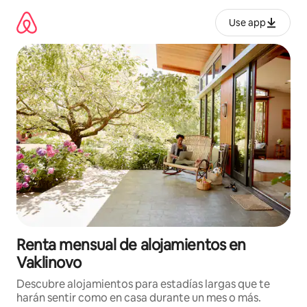
Omite
el
Use app
contenido
Renta mensual de alojamientos en
Vaklinovo
Descubre alojamientos para estadías largas que te
harán sentir como en casa durante un mes o más.