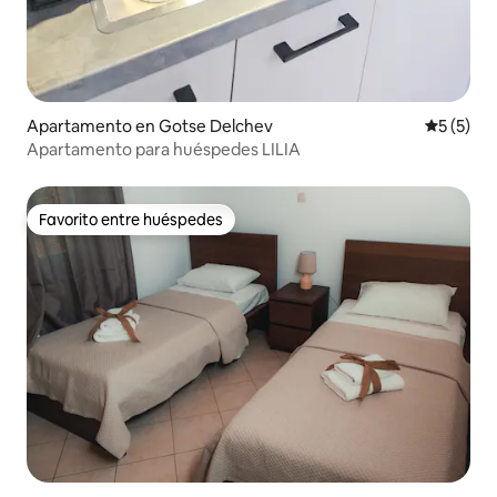
Apartamento en Gotse Delchev
Calificac
5 (5)
Apartamento para huéspedes LILIA
Favorito entre huéspedes
Favorito entre huéspedes