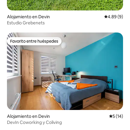
Alojamiento en Devin
Calificación 
4.89 (9)
Estudio Grebenets
Favorito entre huéspedes
Favorito entre huéspedes
Alojamiento en Devin
Calificaci
5 (14)
DevIn Coworking y Coliving