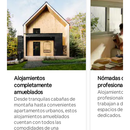
Alojamientos
Nómadas digit
completamente
profesionales 
amueblados
Alojamientos 
profesionales 
Desde tranquilas cabañas de
trabajan a dist
montaña hasta convenientes
espacios de tr
apartamentos urbanos, estos
dedicados.
alojamientos amueblados
cuentan con todos las
comodidades de una