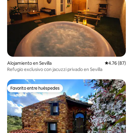
Alojamiento en Sevilla
Calificación 
4.76 (87)
Refugio exclusivo con jacuzzi privado en Sevilla
Favorito entre huéspedes
Favorito entre huéspedes