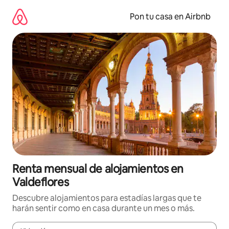
Omite
el
Pon tu casa en Airbnb
contenido
Renta mensual de alojamientos en
Valdeflores
Descubre alojamientos para estadías largas que te
harán sentir como en casa durante un mes o más.