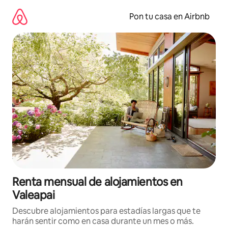
Omite
el
Pon tu casa en Airbnb
contenido
Renta mensual de alojamientos en
Valeapai
Descubre alojamientos para estadías largas que te
harán sentir como en casa durante un mes o más.