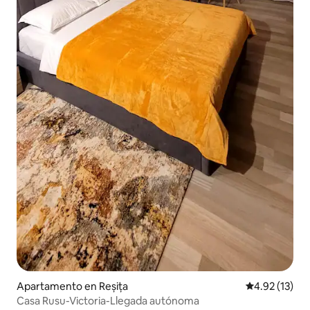
Apartamento en Reșița
Calificación 
4.92 (13)
Casa Rusu-Victoria-Llegada autónoma