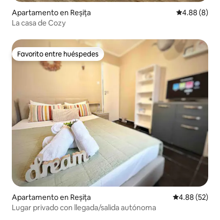
Apartamento en Reșița
Calificación 
4.88 (8)
La casa de Cozy
Favorito entre huéspedes
Favorito entre huéspedes
Apartamento en Reșița
Calificación p
4.88 (52)
Lugar privado con llegada/salida autónoma