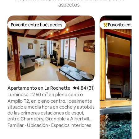
aspectos.
Favorito entre huéspedes
Favorito entre
Favorito entre huéspedes
Favorito entre hu
Apartamento en La Rochette
Calificación promedio: 4.84 de 
4.84 (31)
Luminoso T2 50 m² en pleno centro
Amplio T2, en pleno centro. Idealmente
situado a media hora en coche y autobús
de las primeras estaciones de esquí,
entre Chambéry, Grenoble y Albertville.
Cocina totalmente equipada para los
Familiar
·
Ubicación
·
Espacios interiores
amantes de la comida: raclette, fondue,
pierrade, ... Todos los miércoles, gran