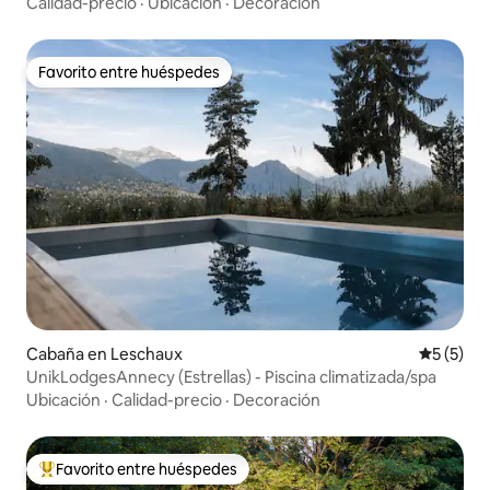
Calidad-precio
·
Ubicación
·
Decoración
Favorito entre huéspedes
Favorito entre huéspedes
Cabaña en Leschaux
Calificac
5 (5)
UnikLodgesAnnecy (Estrellas) - Piscina climatizada/spa
Ubicación
·
Calidad-precio
·
Decoración
Favorito entre huéspedes
Favorito entre huéspedes preferido