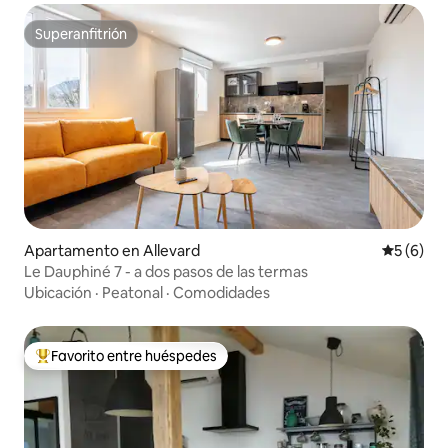
Superanfitrión
Superanfitrión
Apartamento en Allevard
Calificac
5 (6)
Le Dauphiné 7 - a dos pasos de las termas
Ubicación
·
Peatonal
·
Comodidades
Favorito entre huéspedes
Favorito entre huéspedes preferido