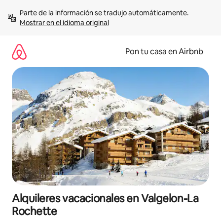
Omite
Parte de la información se tradujo automáticamente. 
el
Mostrar en el idioma original
contenido
Pon tu casa en Airbnb
Alquileres vacacionales en Valgelon-La
Rochette