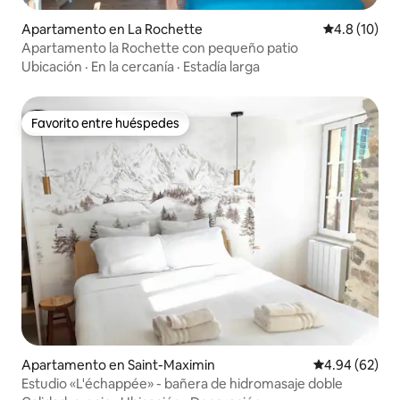
Apartamento en La Rochette
Calificación
4.8 (10)
Apartamento la Rochette con pequeño patio
Ubicación
·
En la cercanía
·
Estadía larga
Favorito entre huéspedes
Favorito entre huéspedes
Apartamento en Saint-Maximin
Calificación p
4.94 (62)
Estudio «L'échappée» - bañera de hidromasaje doble