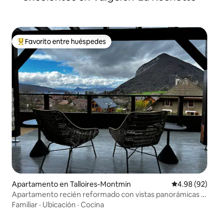
Favorito entre huéspedes
Favorito entre huéspedes preferido
Apartamento en Talloires-Montmin
Calificación p
4.98 (92)
Apartamento recién reformado con vistas panorámicas al
lago y a la montaña
Familiar
·
Ubicación
·
Cocina