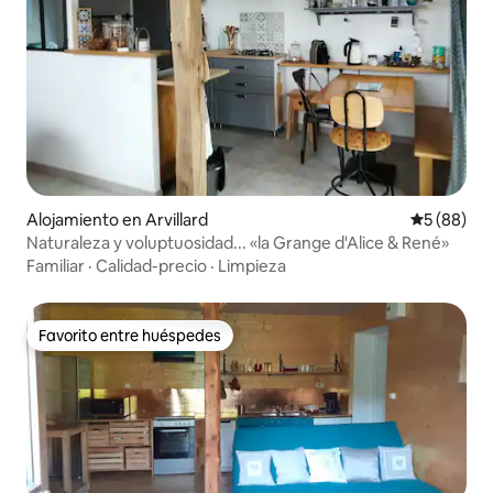
Alojamiento en Arvillard
Calificaci
5 (88)
Naturaleza y voluptuosidad... «la Grange d'Alice & René»
Familiar
·
Calidad-precio
·
Limpieza
Favorito entre huéspedes
Favorito entre huéspedes