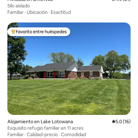
Silo aislado
Familiar
·
Ubicación
·
Exactitud
Favorito entre huéspedes
Favorito entre huéspedes preferido
Alojamiento en Lake Lotowana
Calificación
5.0 (16)
Exquisito refugio familiar en 11 acres
Familiar
·
Calidad-precio
·
Comodidad