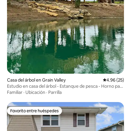
Casa del árbol en Grain Valley
Calificación p
4.96 (25)
Estudio en casa del árbol - Estanque de pesca - Horno para
pizza - Fogata
Familiar
·
Ubicación
·
Parrilla
Favorito entre huéspedes
Favorito entre huéspedes