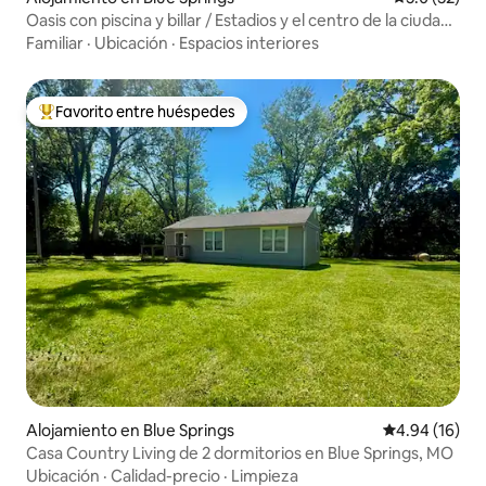
Oasis con piscina y billar / Estadios y el centro de la ciudad
cerca
Familiar
·
Ubicación
·
Espacios interiores
Favorito entre huéspedes
Favorito entre huéspedes preferido
Alojamiento en Blue Springs
Calificación 
4.94 (16)
Casa Country Living de 2 dormitorios en Blue Springs, MO
Ubicación
·
Calidad-precio
·
Limpieza