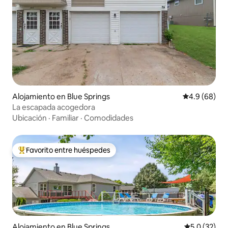
Alojamiento en Blue Springs
Calificación 
4.9 (68)
La escapada acogedora
Ubicación
·
Familiar
·
Comodidades
Favorito entre huéspedes
Favorito entre huéspedes preferido
Alojamiento en Blue Springs
Calificación
5.0 (32)