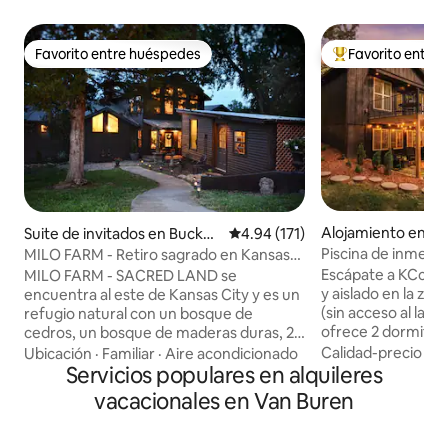
Favorito entre huéspedes
Favorito entre
Favorito entre huéspedes
Favorito entre hu
Alojamiento en Gra
Suite de invitados en Buckne
Calificación promedio: 4.94 de 5
4.94 (171)
r
Piscina de inmersió
MILO FARM - Retiro sagrado en Kansas
minutos de Arro
City
Escápate a KCcabi
MILO FARM - SACRED LAND se
y aislado en la zo
encuentra al este de Kansas City y es un
(sin acceso al lago
refugio natural con un bosque de
ofrece 2 dormitori
cedros, un bosque de maderas duras, 2
piscina profunda
estanques, una cabaña bohemia, un
Calidad-precio
·
Ub
Ubicación
·
Familiar
·
Aire acondicionado
una bañera de hidr
estudio de arte, una piscina, un granero,
Servicios populares en alquileres
bosque, una amplia 
kilómetros de senderos y caprichosos
vacacionales en Van Buren
televisor intelige
lugares para acampar. ¡Acaricia y
WiFi, lavadora/sec
alimenta a los animales de granja
trabajo con escrit
mientras estás aquí! Los huéspedes