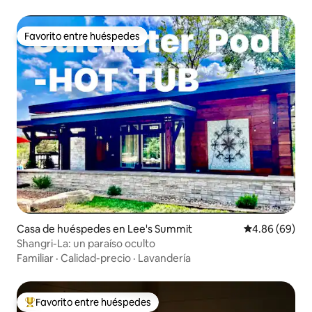
Favorito entre huéspedes
Favorito entre huéspedes
Casa de huéspedes en Lee's Summit
Calificación p
4.86 (69)
Shangri-La: un paraíso oculto
Familiar
·
Calidad-precio
·
Lavandería
Favorito entre huéspedes
Favorito entre huéspedes preferido