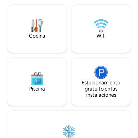
minutos de restau
tienen el nivel inferior del albergue para
deportivos y a sol
ellos solos con 2 suites (con baños
centro de KC. Perf
privados), sala de recreo, zona de bar,
parejas o escapad
lavandería, sauna de vapor y sauna de
Si quieres ver un ví
roca, sala de juegos y patio. Milo Farm se
envíame un mensaj
encuentra a solo 30 minutos de Kansas
Cocina
Wifi
enlace.
City. Más información en MiloFarm.com
Estacionamiento
Piscina
gratuito en las
instalaciones