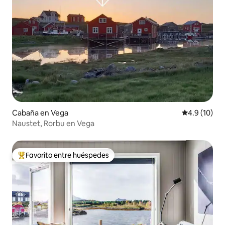
Cabaña en Vega
Calificación
4.9 (10)
Naustet, Rorbu en Vega
Favorito entre huéspedes
Favorito entre huéspedes preferido