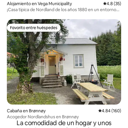
Alojamiento en Vega Municipality
Calificación
4.8 (35)
¡Casa típica de Nordland de los años 1880 en un entorno
precioso!
Favorito entre huéspedes
Favorito entre huéspedes
Cabaña en Brønnøy
Calificación pr
4.84 (160)
Acogedor Nordlandshus en Brønnøy
La comodidad de un hogar y unos