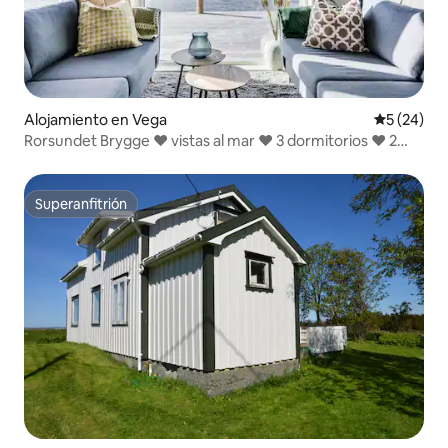
Alojamiento en Vega
Calificaci
5 (24)
Rorsundet Brygge ♥ vistas al mar ♥ 3 dormitorios ♥ 2
baños
Superanfitrión
Superanfitrión