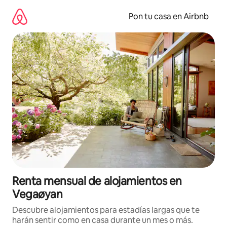
Omite
el
Pon tu casa en Airbnb
contenido
Renta mensual de alojamientos en
Vegaøyan
Descubre alojamientos para estadías largas que te
harán sentir como en casa durante un mes o más.