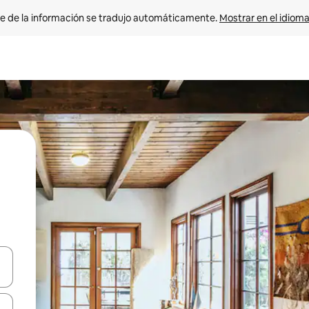
e de la información se tradujo automáticamente. 
Mostrar en el idioma
n las teclas de flecha hacia arriba y hacia abajo o explora con el tact