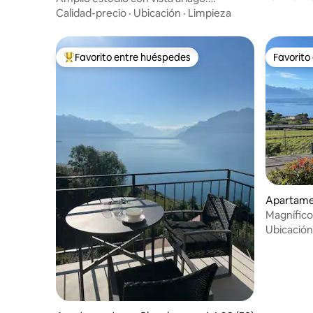
Tranquilo.
Calidad-precio
·
Ubicación
·
Limpieza
Favorito entre huéspedes
Favorito
Favorito entre huéspedes preferido
Favorito
Apartame
avaux
Magnífico
Ubicación