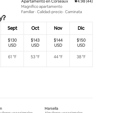
Apartamento en Corseaux
Calificación promedio:
4.98 (44)
Magnífico apartamento
Familiar
·
Calidad-precio
·
Caminata
y?
Sept
Oct
Nov
Dic
$130
$143
$144
$150
USD
USD
USD
USD
61 °F
53 °F
44 °F
38 °F
on
Marsella
uileres vacacionales
Alquileres vacacionales