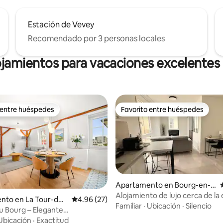
Estación de Vevey
Recomendado por 3 personas locales
ojamientos para vacaciones excelentes
 entre huéspedes
Favorito entre huéspedes
 entre huéspedes
Favorito entre huéspedes
Apartamento en Bourg-en-L
avaux
Alojamiento de lujo cerca de la
nto en La Tour-de-
Calificación promedio: 4.96 de 5, 27 reseñas
4.96 (27)
de tren y el lago
Familiar
·
Ubicación
·
Silencio
du Bourg – Elegante
o: 5.0 de 5, 7 reseñas
to en el centro
Ubicación
·
Exactitud