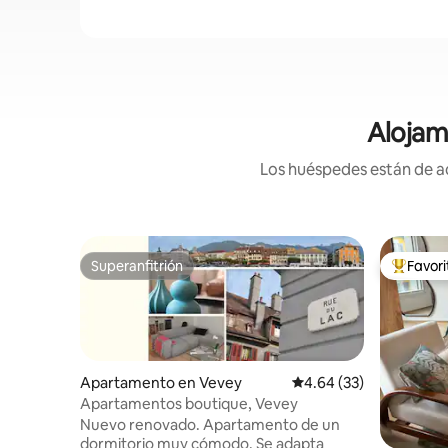
Alojam
Los huéspedes están de ac
Superanfitrión
Favor
Superanfitrión
Favorito
Apartamento en Vevey
Calificación promedio:
4.64 (33)
Apartamentos boutique, Vevey
Nuevo renovado. Apartamento de un
dormitorio muy cómodo. Se adapta