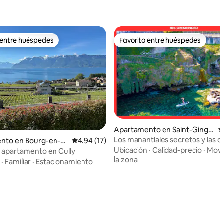
 entre huéspedes
Favorito entre huéspedes
 entre huéspedes
Favorito entre huéspedes
Apartamento en Saint-Gingol
ph
Los manantiales secretos y las 
nto en Bourg-en-L
Calificación promedio: 4.94 de 5, 17 reseñas
4.94 (17)
lago Lemán
Ubicación
·
Calidad-precio
·
Mov
 apartamento en Cully
la zona
·
Familiar
·
Estacionamiento