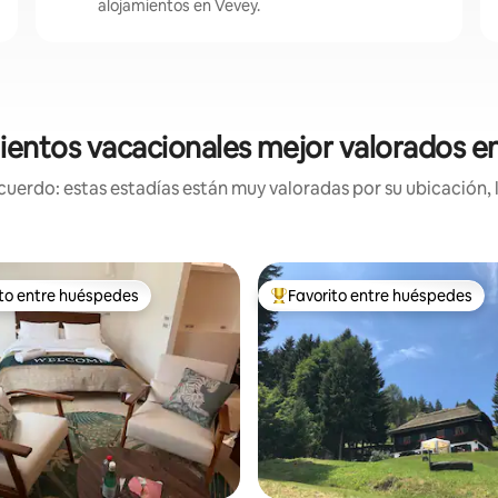
alojamientos en Vevey.
ientos vacacionales mejor valorados e
uerdo: estas estadías están muy valoradas por su ubicación, 
ito entre huéspedes
Favorito entre huéspedes
 entre huéspedes preferido
Favorito entre huéspedes prefe
 4.64 de 5, 33 reseñas