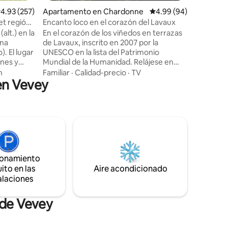
etc... Caj
alificación promedio: 4.93 de 5, 257 reseñas
4.93 (257)
Apartamento en Chardonne
Calificación promedio:
4.99 (94)
vinos de 
(tren) gr
et región
Encanto loco en el corazón del Lavaux
¡Parque p
alt.) en la
En el corazón de los viñedos en terrazas
casa!
ena
de Lavaux, inscrito en 2007 por la
). El lugar
UNESCO en la lista del Patrimonio
ones y
Mundial de la Humanidad. Relájese en
mán.
este alojamiento tranquilo, acogedor y
n
Familiar
·
Calidad-precio
·
TV
 en Vevey
és
elegante, con una magnífica vista
panorámica del lago Lemán y del Valais
 montaña
suizo. Un lugar céntrico para visitar los
naturaleza
numerosos pueblos y viñedos de la
s ideal
Riviera; a 15 minutos de Vevey, a 20
ubrir la
minutos de la primera estación de esquí
blamos
familiar, a 45 minutos de las principales
uno
estaciones suizas y a 1 hora de Ginebra
ionamiento
en coche.
ito en las
Aire acondicionado
alaciones
 de Vevey