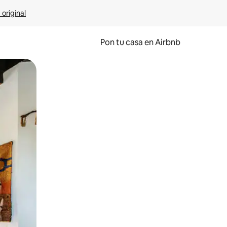
 original
Pon tu casa en Airbnb
o o desliza el dedo.