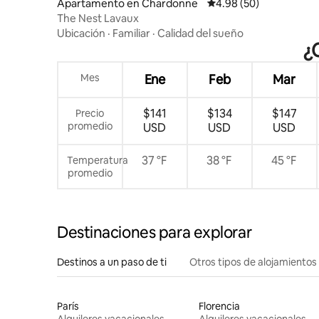
Apartamento en Chardonne
Calificación promedio:
4.98 (50)
The Nest Lavaux
Ubicación
·
Familiar
·
Calidad del sueño
¿
Mes
Ene
Feb
Mar
$141
$134
$147
Precio
promedio
USD
USD
USD
37 °F
38 °F
45 °F
Temperatura
promedio
Destinaciones para explorar
Destinos a un paso de ti
Otros tipos de alojamientos
París
Florencia
Alquileres vacacionales
Alquileres vacacionales