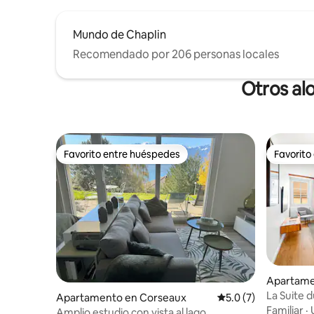
Mundo de Chaplin
Recomendado por 206 personas locales
Otros al
Favorito entre huéspedes
Favorito
Favorito entre huéspedes
Favorito
Apartame
Peilz
La Suite 
Apartamento en Corseaux
Calificación promedi
5.0 (7)
apartamen
Familiar
·
Amplio estudio con vista al lago.