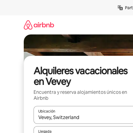
Omite
Part
el
contenido
Alquileres vacacionales
en Vevey
Encuentra y reserva alojamientos únicos en
Airbnb
Ubicación
Cuando los resultados estén disponibles, navega co
Llegada