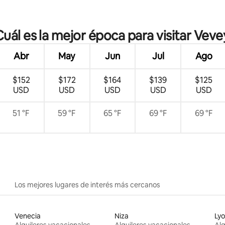
 4.98 de 5, 50 reseñas
Cuál es la mejor época para visitar Veve
Abr
May
Jun
Jul
Ago
$152
$172
$164
$139
$125
USD
USD
USD
USD
USD
51 °F
59 °F
65 °F
69 °F
69 °F
Los mejores lugares de interés más cercanos
Venecia
Niza
Ly
Alquileres vacacionales
Alquileres vacacionales
Alq