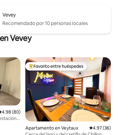
Vevey
Recomendado por 10 personas locales
 en Vevey
Favorito entre huéspedes
Favorito entre huéspedes preferido
Calificación promedio: 4.98 de 5, 80 reseñas
4.98 (80)
 estación
Apartamento en Veytaux
Calificación promedio:
4.97 (36)
Cerca del lago y del castillo de Chillon,