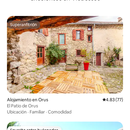
Superanfitrión
Superanfitrión
Alojamiento en Orus
Calificación 
4.83 (77)
El Patio de Orus
Ubicación
·
Familiar
·
Comodidad