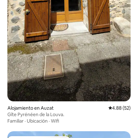
Alojamiento en Auzat
Calificación p
4.88 (52)
Gîte Pyrénéen de la Louva.
Familiar
·
Ubicación
·
Wifi