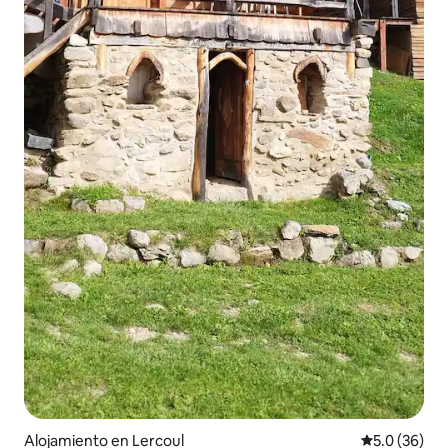
Alojamiento en Lercoul
Calificación
5.0 (36)