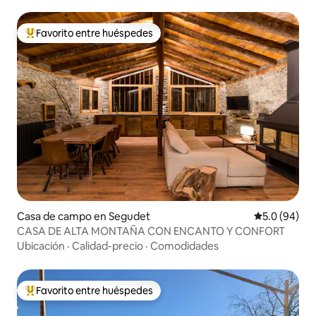
Favorito entre huéspedes
Favorito entre huéspedes preferido
Casa de campo en Segudet
Calificación
5.0 (94)
CASA DE ALTA MONTAÑA CON ENCANTO Y CONFORT
Ubicación
·
Calidad-precio
·
Comodidades
Favorito entre huéspedes
Favorito entre huéspedes preferido