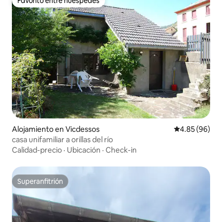
Favorito entre huéspedes
Favorito entre huéspedes
Alojamiento en Vicdessos
Calificación p
4.85 (96)
casa unifamiliar a orillas del río
Calidad-precio
·
Ubicación
·
Check-in
Superanfitrión
Superanfitrión