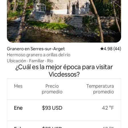
Granero en Serres-sur-Arget
Calificación p
4.98 (44)
Hermoso granero a orillas del río
Ubicación
·
Familiar
·
Río
¿Cuál es la mejor época para visitar
Vicdessos?
Mes
Precio
Temperatura
promedio
promedio
Ene
$93 USD
42 °F