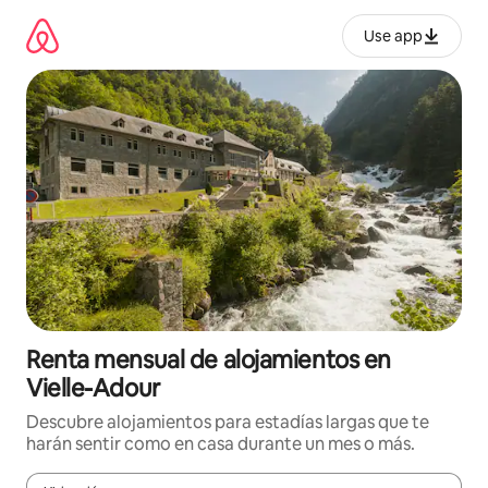
Omite
el
Use app
contenido
Renta mensual de alojamientos en
Vielle-Adour
Descubre alojamientos para estadías largas que te
harán sentir como en casa durante un mes o más.