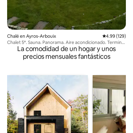
Chalé en Ayros-Arbouix
Calificación pr
4.99 (129)
Chalet 5*. Sauna. Panorama. Aire acondicionado. Terminal
La comodidad de un hogar y unos
eléctrico
precios mensuales fantásticos