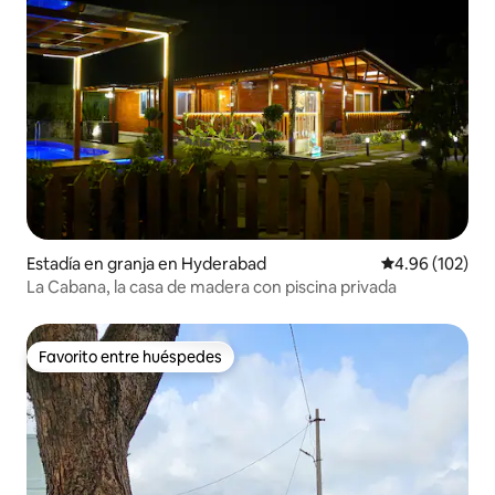
Estadía en granja en Hyderabad
Calificación pr
4.96 (102)
La Cabana, la casa de madera con piscina privada
Favorito entre huéspedes
Favorito entre huéspedes