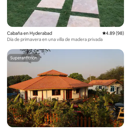
Cabaña en Hyderabad
Calificación p
4.89 (98)
Día de primavera en una villa de madera privada
Superanfitrión
Superanfitrión