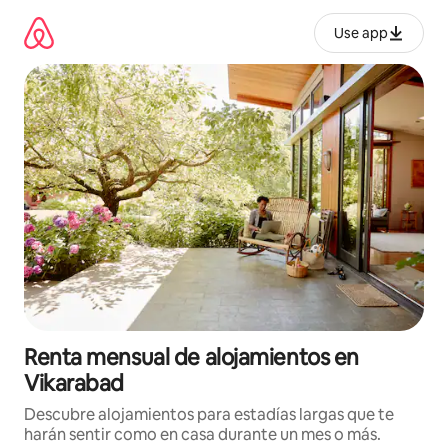
Omite
el
Use app
contenido
Renta mensual de alojamientos en
Vikarabad
Descubre alojamientos para estadías largas que te
harán sentir como en casa durante un mes o más.