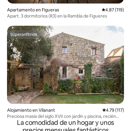
Apartamento en Figueras
Calificación p
4.87 (119)
Apart. 3 dormitorios (R3) en la Rambla de Figueres
Superanfitrión
Superanfitrión
Alojamiento en Vilanant
Calificación p
4.79 (117)
Preciosa masía del siglo XVII con jardín y piscina, recién
La comodidad de un hogar y unos
restaurada.
precios mensuales fantásticos