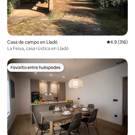
Casa de campo en Lladó
Calificación 
4.9 (316)
La Feixa, casa rústica en Lladó
Favorito entre huéspedes
Favorito entre huéspedes