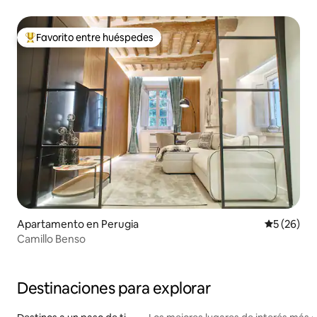
Favorito entre huéspedes
Favorito entre huéspedes preferido
Apartamento en Perugia
Calificaci
5 (26)
Camillo Benso
Destinaciones para explorar