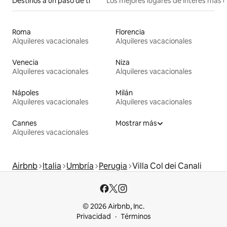
Destinos a un paso de ti
Los mejores lugares de interés más 
Roma
Florencia
Alquileres vacacionales
Alquileres vacacionales
Venecia
Niza
Alquileres vacacionales
Alquileres vacacionales
Nápoles
Milán
Alquileres vacacionales
Alquileres vacacionales
Cannes
Mostrar más
Alquileres vacacionales
Airbnb
Italia
Umbría
Perugia
Villa Col dei Canali
© 2026 Airbnb, Inc.
Privacidad
Términos