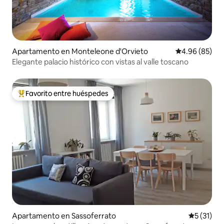
Apartamento en Monteleone d'Orvieto
Calificación p
4.96 (85)
Elegante palacio histórico con vistas al valle toscano
Favorito entre huéspedes
Favorito entre huéspedes preferido
Apartamento en Sassoferrato
Calificaci
5 (31)