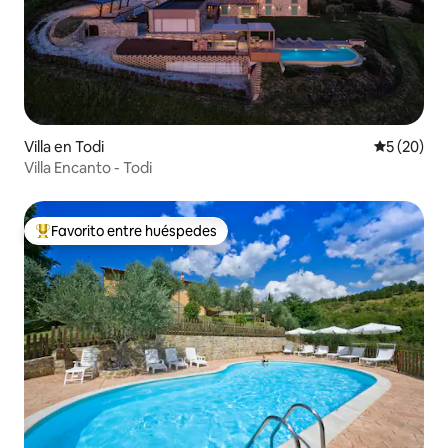
Villa en Todi
Calificaci
5 (20)
Villa Encanto - Todi
Favorito entre huéspedes
Favorito entre huéspedes preferido