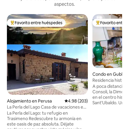
aspectos.
Favorito entre huéspedes
Favorito entre
Favorito entre huéspedes preferido
Favorito entre hu
Condo en Gubbio
Residencia históri
Gubbio, con vistas 
A poca distancia a 
Consoli, la Dimor
en el centro histór
Alojamiento en Perusa
Calificación promedio: 4.98 de 5
4.98 (203)
Sant'Ubaldo. Una r
La Perla del Lago Casa de vacaciones en
muy tranquila don
el lago Trasimeno
La Perla del Lago: tu refugio en
total relajación.
Trasimeno ​Redescubre tu armonía en
caminar hasta lo
este oasis de paz absoluta. Déjate
importantes de e