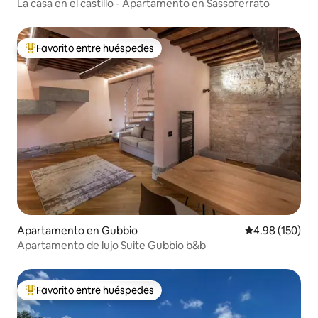
La casa en el castillo - Apartamento en Sassoferrato
Favorito entre huéspedes
Favorito entre huéspedes preferido
Apartamento en Gubbio
Calificación pr
4.98 (150)
Apartamento de lujo Suite Gubbio b&b
Favorito entre huéspedes
Favorito entre huéspedes preferido