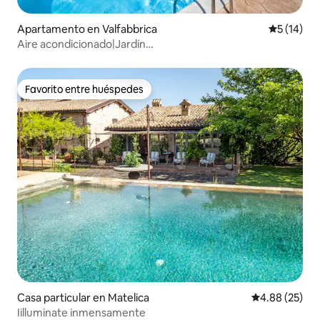
Apartamento en Valfabbrica
Calificaci
5 (14)
Aire acondicionado|Jardín
privado|Experiencias|Piscina|Asís a 20 km
Favorito entre huéspedes
Favorito entre huéspedes
Casa particular en Matelica
Calificación p
4.88 (25)
Iilluminate inmensamente