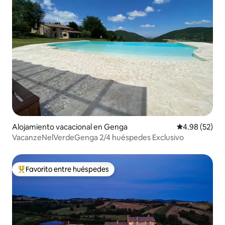
Alojamiento vacacional en Genga
Calificación p
4.98 (52)
VacanzeNelVerdeGenga 2/4 huéspedes Exclusivo
Favorito entre huéspedes
Favorito entre huéspedes preferido