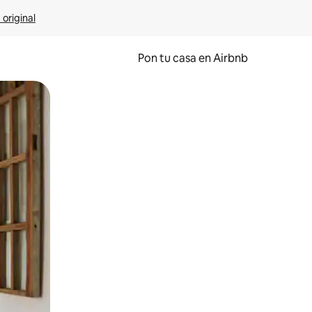
 original
Pon tu casa en Airbnb
o o desliza el dedo.