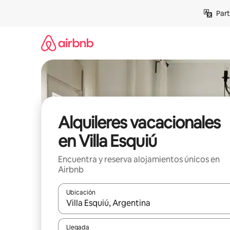
Omite
Part
el
contenido
Alquileres vacacionales
en Villa Esquiú
Encuentra y reserva alojamientos únicos en
Airbnb
Ubicación
Cuando los resultados estén disponibles, navega co
Llegada