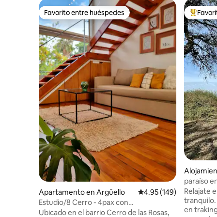
Favorito entre huéspedes
Favor
Favorito entre huéspedes
Favorito
Alojamien
paraíso e
Relajate 
Apartamento en Argüello
Calificación promedio: 
4.95 (149)
tranquilo
Estudio/8 Cerro - 4pax con
en trakin
estacionamiento Cba/Argentina
Ubicado en el barrio Cerro de las Rosas,