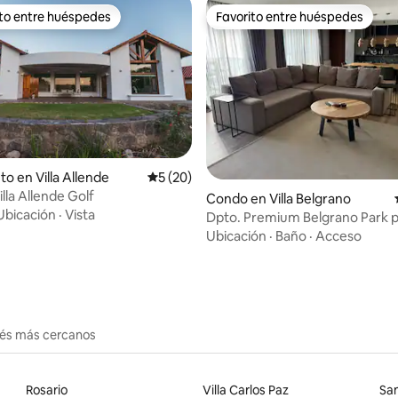
ito entre huéspedes
Favorito entre huéspedes
 entre huéspedes preferido
Favorito entre huéspedes
 4.93 de 5, 28 reseñas
to en Villa Allende
Calificación promedio: 5 de 5, 20 reseñas
5 (20)
lla Allende Golf
Condo en Villa Belgrano
Ubicación
·
Vista
Dpto. Premium Belgrano Park 
personas
Ubicación
·
Baño
·
Acceso
erés más cercanos
Rosario
Villa Carlos Paz
Sa