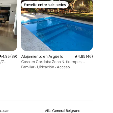
Favorito entre huéspedes
Favorito entre huéspedes
Calificación promedio: 4.95 de 5, 39 reseñas
4.95 (39)
Alojamiento en Argüello
Calificación promedio:
4.85 (46)
p/7
Casa en Cordoba Zona N. (kempes,
Sanatorio A., )
Familiar
·
Ubicación
·
Acceso
n Juan
Villa General Belgrano