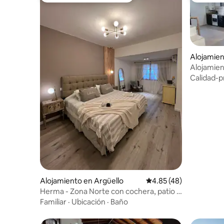
Alojamien
Alojamien
Córdoba
Calidad-p
Alojamiento en Argüello
Calificación promedio:
4.85 (48)
Herma - Zona Norte con cochera, patio y
pileta
Familiar
·
Ubicación
·
Baño