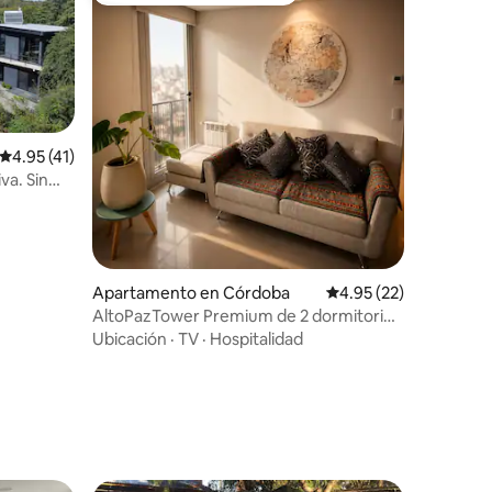
Calificación promedio: 4.95 de 5, 41 reseñas
4.95 (41)
va. Sin
Apartamento en Córdoba
Calificación promedio:
4.95 (22)
AltoPazTower Premium de 2 dormitorios
con la mejor vista y comodidades
Ubicación
·
TV
·
Hospitalidad