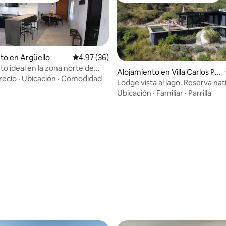
to en Argüello
Calificación promedio: 4.97 de 5, 36 reseñas
4.97 (36)
to ideal en la zona norte de
Alojamiento en Villa Carlos Pa
recio
·
Ubicación
·
Comodidad
z
Lodge vista al lago. Reserva nati
Comisión
Ubicación
·
Familiar
·
Parrilla
 4.85 de 5, 48 reseñas