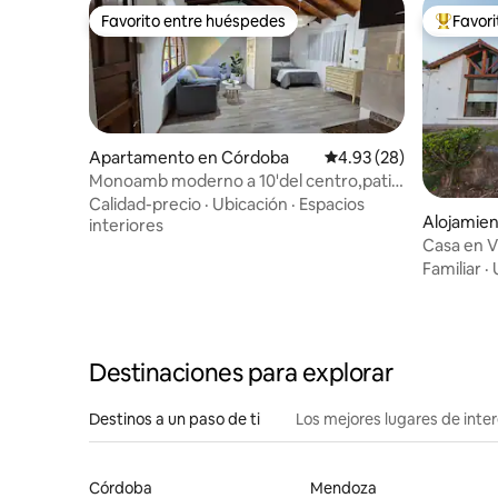
Favorito entre huéspedes
Favor
Favorito entre huéspedes
Favorito
Apartamento en Córdoba
Calificación promedio:
4.93 (28)
Monoamb moderno a 10'del centro,patio
priv/asador.
Calidad-precio
·
Ubicación
·
Espacios
Alojamien
interiores
Casa en Vi
Familiar
·
Destinaciones para explorar
Destinos a un paso de ti
Los mejores lugares de int
Córdoba
Mendoza