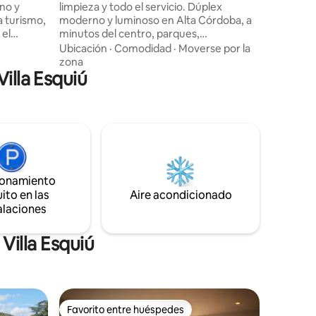
no y
limpieza y todo el servicio. Dúplex
a turismo,
moderno y luminoso en Alta Córdoba, a
 el
minutos del centro, parques,
gastronomía y puntos turísticos. Cuenta
Ubicación
·
Comodidad
·
Moverse por la
 tranquila
con living amplio, cocina completa,
zona
Villa Esquiú
s rápidos
habitación grande con vestidor, baño y
udad. El
un patio privado con asador ideal para
y pensado
relajarse. WiFi rápido, TV, aire frío/calor,
microondas, frigobar, vajilla, ropa de
ario
cama, toallas y secador. Perfecto para
opuerto
dos personas, con opción a una tercera
 de
en sofá cama. Estadía mínima: 3 noches.
ionamiento
ito en las
Aire acondicionado
alaciones
Villa Esquiú
Favorito entre huéspedes
rido
Favorito entre huéspedes