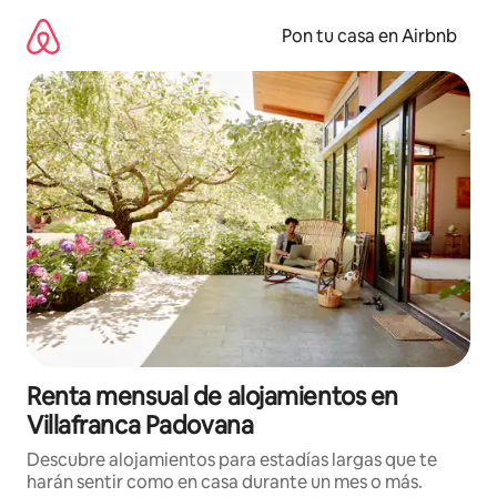
Omite
el
Pon tu casa en Airbnb
contenido
Renta mensual de alojamientos en
Villafranca Padovana
Descubre alojamientos para estadías largas que te
harán sentir como en casa durante un mes o más.