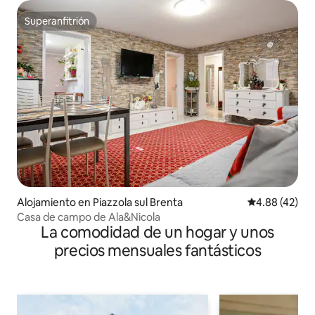
Superanfitrión
Superanfitrión
Alojamiento en Piazzola sul Brenta
Calificación 
4.88 (42)
Casa de campo de Ala&Nicola
La comodidad de un hogar y unos
precios mensuales fantásticos