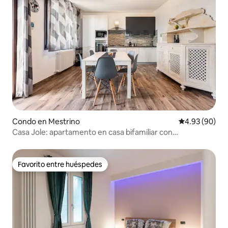
Condo en Mestrino
Calificación p
4.93 (90)
Casa Jole: apartamento en casa bifamiliar con
aparcamiento gratuito en la propiedad
Favorito entre huéspedes
Favorito entre huéspedes