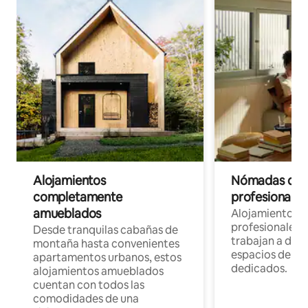
Alojamientos
Nómadas digit
completamente
profesionales 
amueblados
Alojamientos 
profesionales 
Desde tranquilas cabañas de
trabajan a dist
montaña hasta convenientes
espacios de tr
apartamentos urbanos, estos
dedicados.
alojamientos amueblados
cuentan con todos las
comodidades de una