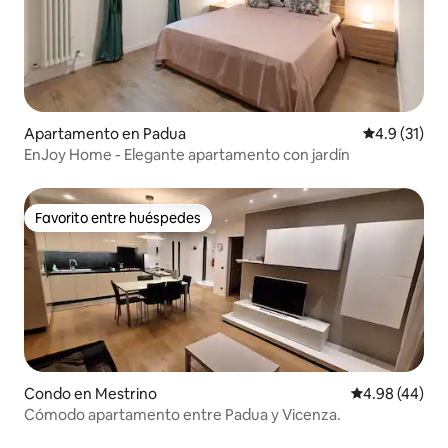
Apartamento en Padua
Calificación
4.9 (31)
EnJoy Home - Elegante apartamento con jardín
Favorito entre huéspedes
Favorito entre huéspedes
Condo en Mestrino
Calificación p
4.98 (44)
Cómodo apartamento entre Padua y Vicenza.