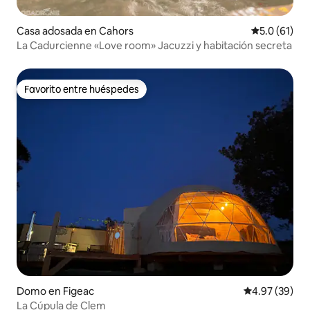
Casa adosada en Cahors
Calificación
5.0 (61)
La Cadurcienne «Love room» Jacuzzi y habitación secreta
Favorito entre huéspedes
Favorito entre huéspedes
Domo en Figeac
Calificación p
4.97 (39)
La Cúpula de Clem