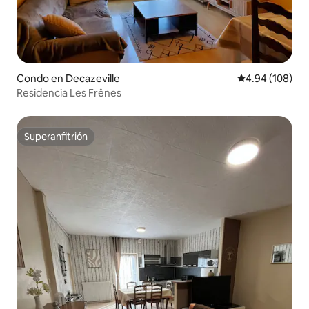
Condo en Decazeville
Calificación pr
4.94 (108)
Residencia Les Frênes
Superanfitrión
Superanfitrión