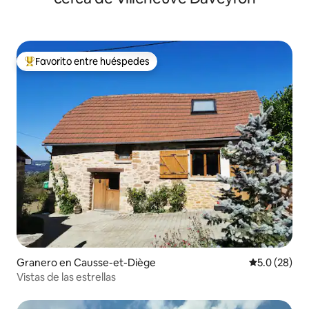
Favorito entre huéspedes
Favorito entre huéspedes preferido
Granero en Causse-et-Diège
Calificación
5.0 (28)
Vistas de las estrellas