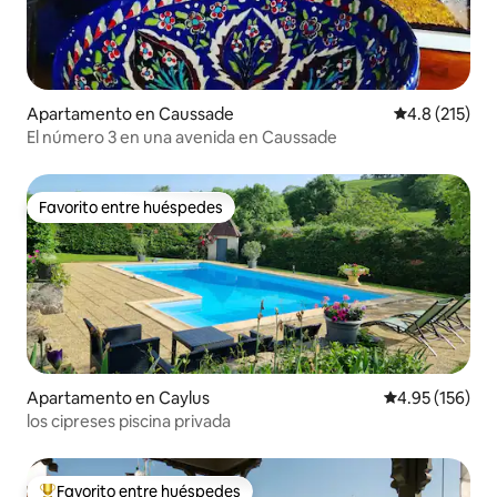
Apartamento en Caussade
Calificación 
4.8 (215)
El número 3 en una avenida en Caussade
Favorito entre huéspedes
Favorito entre huéspedes
Apartamento en Caylus
Calificación p
4.95 (156)
los cipreses piscina privada
Favorito entre huéspedes