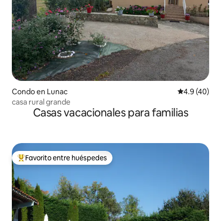
Condo en Lunac
Calificación
4.9 (40)
casa rural grande
Casas vacacionales para familias
Favorito entre huéspedes
Favorito entre huéspedes preferido