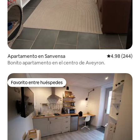
Apartamento en Sanvensa
Calificación pr
4.98 (244)
Bonito apartamento en el centro de Aveyron.
Favorito entre huéspedes
Favorito entre huéspedes