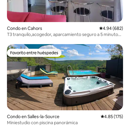
Condo en Cahors
Calificación pr
4.94 (682)
T3 tranquilo,acogedor, aparcamiento seguro a 5 minutos
del centro de la ciudad
Favorito entre huéspedes
Favorito entre huéspedes
Condo en Salles-la-Source
Calificación p
4.85 (175)
Miniestudio con piscina panorámica