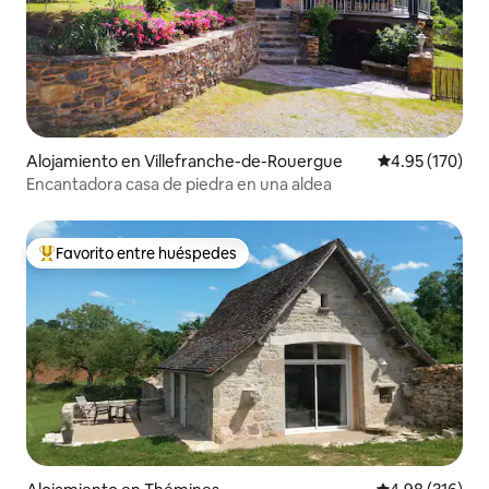
Alojamiento en Villefranche-de-Rouergue
Calificación p
4.95 (170)
Encantadora casa de piedra en una aldea
Favorito entre huéspedes
Favorito entre huéspedes preferido