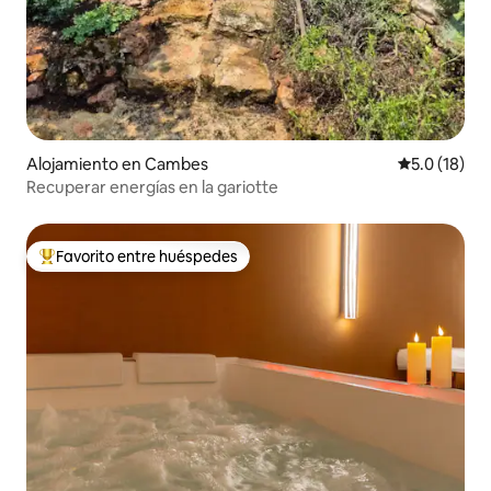
Alojamiento en Cambes
Calificación
5.0 (18)
Recuperar energías en la gariotte
Favorito entre huéspedes
Favorito entre huéspedes preferido