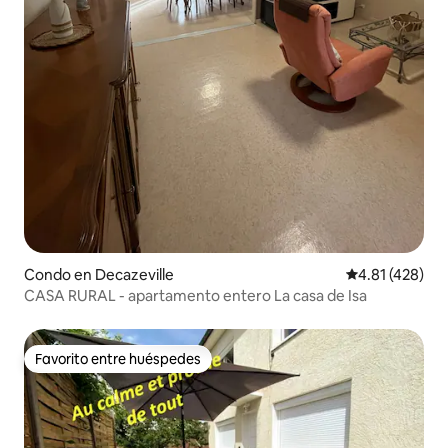
Condo en Decazeville
Calificación p
4.81 (428)
CASA RURAL - apartamento entero La casa de Isa
Favorito entre huéspedes
Favorito entre huéspedes