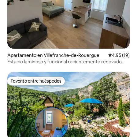
Apartamento en Villefranche-de-Rouergue
Calificación 
4.95 (19)
Estudio luminoso y funcional recientemente renovado.
Favorito entre huéspedes
Favorito entre huéspedes