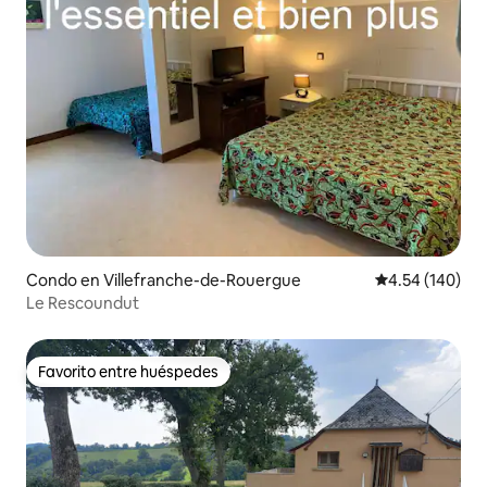
Condo en Villefranche-de-Rouergue
Calificación pr
4.54 (140)
Le Rescoundut
Favorito entre huéspedes
Favorito entre huéspedes