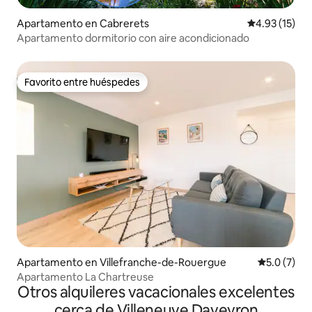
Apartamento en Cabrerets
Calificación 
4.93 (15)
Apartamento dormitorio con aire acondicionado
Favorito entre huéspedes
Favorito entre huéspedes
Apartamento en Villefranche-de-Rouergue
Calificació
5.0 (7)
Apartamento La Chartreuse
Otros alquileres vacacionales excelentes
cerca de Villeneuve Daveyron