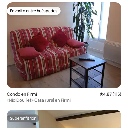
Favorito entre huéspedes
Favorito entre huéspedes
Condo en Firmi
Calificación p
4.87 (115)
«Nid Douillet» Casa rural en Firmi
Superanfitrión
Superanfitrión