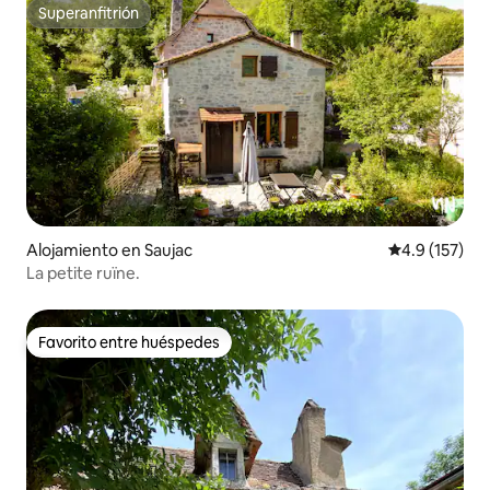
Superanfitrión
Superanfitrión
Alojamiento en Saujac
Calificación 
4.9 (157)
La petite ruïne.
Favorito entre huéspedes
Favorito entre huéspedes