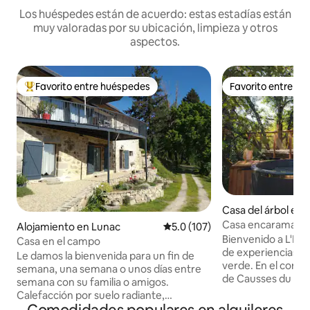
Los huéspedes están de acuerdo: estas estadías están
muy valoradas por su ubicación, limpieza y otros
aspectos.
Favorito entre huéspedes
Favorito entre h
Favorito entre huéspedes preferido
Favorito entre h
Casa del árbol en
s
Casa encaramada I
Alojamiento en Lunac
Calificación promedio: 5.0 de 5
5.0 (107)
Bienvenido a L'Idy
Casa en el campo
de experiencias s
Le damos la bienvenida para un fin de
verde. En el corazón del Parque Natural
semana, una semana o unos días entre
de Causses du Qu
semana con su familia o amigos.
Mundial de la Unes
Calefacción por suelo radiante,
estrellado de Fran
estacionamiento. Equipamiento para