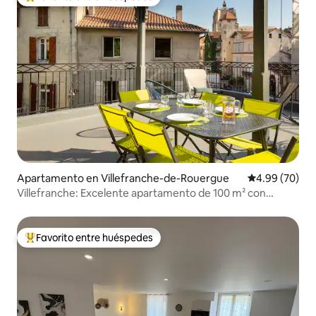
Favorito entre huéspedes preferido
Apartamento en Villefranche-de-Rouergue
Calificación p
4.99 (70)
Villefranche: Excelente apartamento de 100 m² con
terraza
Favorito entre huéspedes
Favorito entre huéspedes preferido