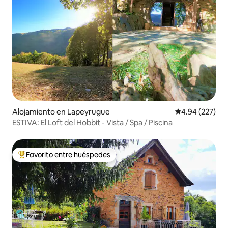
Alojamiento en Lapeyrugue
Calificación pr
4.94 (227)
ESTIVA: El Loft del Hobbit - Vista / Spa / Piscina
Favorito entre huéspedes
Favorito entre huéspedes preferido