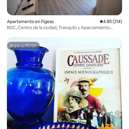
Apartamento en Figeac
Calificación p
4.85 (214)
RDC, Centro de la ciudad, Tranquilo y Aparcamiento
gratuito
Superanfitrión
Superanfitrión