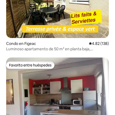
Condo en Figeac
Calificación p
4.82 (138)
Luminoso apartamento de 50 m² en planta baja,
clasificado con 3* (2P)
Favorito entre huéspedes
Favorito entre huéspedes