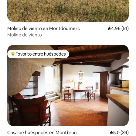
Molino de viento en Montdoumerc
Calificación 
4.96 (51)
Molino de viento
Favorito entre huéspedes
Favorito entre huéspedes preferido
Casa de huéspedes en Montbrun
Calificación
5.0 (39)