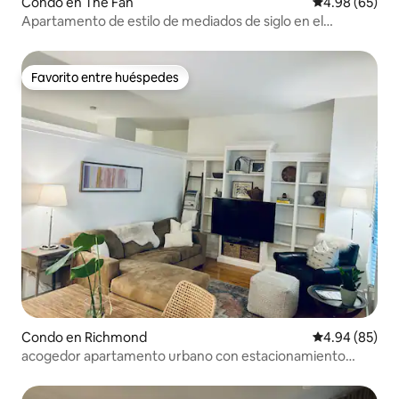
Condo en The Fan
Calificación p
4.98 (65)
Apartamento de estilo de mediados de siglo en el
histórico barrio de Fan.
Favorito entre huéspedes
Favorito entre huéspedes
Condo en Richmond
Calificación p
4.94 (85)
acogedor apartamento urbano con estacionamiento
gratuito en garaje