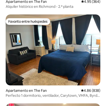
Apartamento en The Fan
Calificación pr
4.95 (364)
Alquiler histórico en Richmond - 2.ª planta
Favorito entre huéspedes
Favorito entre huéspedes
Apartamento en The Fan
Calificación pr
4.86 (838)
Perfecto 1 dormitorio, ventilador, Carytown, VMFA, Byrd
Park