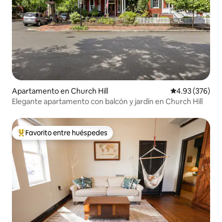
Apartamento en Church Hill
Calificación pr
4.93 (376)
Elegante apartamento con balcón y jardín en Church Hill
Favorito entre huéspedes
Favorito entre huéspedes preferido