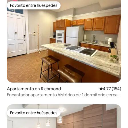
Favorito entre huéspedes
Favorito entre huéspedes
Apartamento en Richmond
Calificación p
4.77 (154)
Encantador apartamento histórico de 1 dormitorio cerca
del centro y de VCU
Favorito entre huéspedes
Favorito entre huéspedes