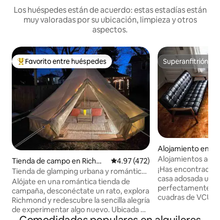
Los huéspedes están de acuerdo: estas estadías están
muy valoradas por su ubicación, limpieza y otros
aspectos.
Favorito entre huéspedes
Superanfitrión
Favorito entre huéspedes preferido
Superanfitrión
Alojamiento en R
Alojamientos aco
Tienda de campo en Richm
Calificación promedio: 4.97 de 5
4.97 (472)
¡Has encontrado un
ond
Tienda de glamping urbana y romántica
casa adosada ultr
con aire acondicionado y jacuzzi
Alójate en una romántica tienda de
perfectamente ubi
campaña, desconéctate un rato, explora
cuadras de VCU, y 
Richmond y redescubre la sencilla alegría
Jackson Ward y el 
de experimentar algo nuevo. Ubicada en
También está a me
un espacio sereno en el corazón de