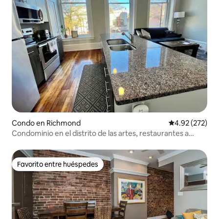
Condo en Richmond
Calificación pr
4.92 (272)
Condominio en el distrito de las artes, restaurantes a
montones, MCV VCU
Favorito entre huéspedes
Favorito entre huéspedes