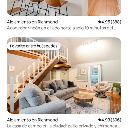
Alojamiento en Richmond
Calificación pr
4.95 (388)
Acogedor rincón en el lado norte a solo 10 minutos del
centro de RVA
Favorito entre huéspedes
Favorito entre huéspedes
Alojamiento en Richmond
Calificación pr
4.93 (306)
La casa de campo en la ciudad: patio privado y chimenea