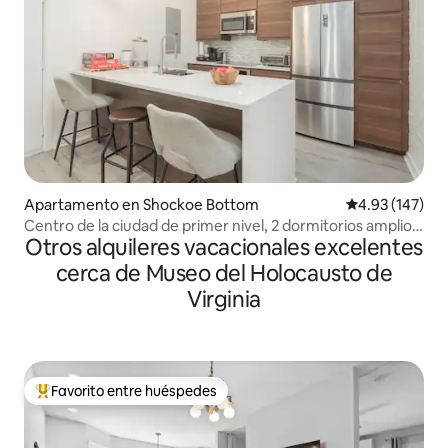
Apartamento en Shockoe Bottom
Calificación p
4.93 (147)
Centro de la ciudad de primer nivel, 2 dormitorios amplios
Otros alquileres vacacionales excelentes
+ estacionamiento gratuito
cerca de Museo del Holocausto de
Virginia
Favorito entre huéspedes
Favorito entre huéspedes preferido