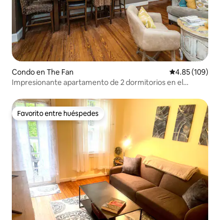
Condo en The Fan
Calificación pr
4.85 (109)
Impresionante apartamento de 2 dormitorios en el
corazón del centro de Richmond
Favorito entre huéspedes
Favorito entre huéspedes