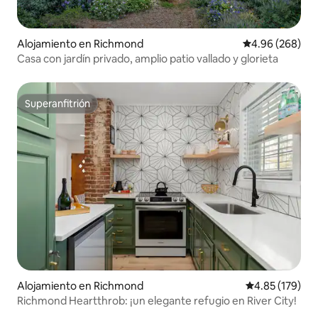
Alojamiento en Richmond
Calificación pr
4.96 (268)
Casa con jardín privado, amplio patio vallado y glorieta
Superanfitrión
Superanfitrión
Alojamiento en Richmond
Calificación p
4.85 (179)
Richmond Heartthrob: ¡un elegante refugio en River City!