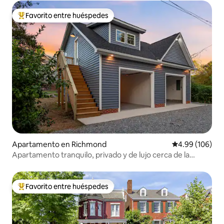
Favorito entre huéspedes
Favorito entre huéspedes preferido
Apartamento en Richmond
Calificación pr
4.99 (106)
Apartamento tranquilo, privado y de lujo cerca de la
Universidad de Rhode Island
Favorito entre huéspedes
Favorito entre huéspedes preferido