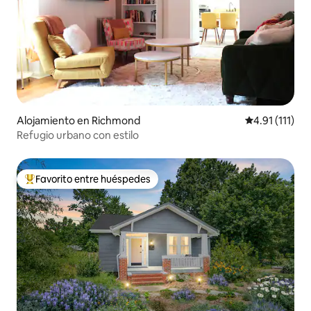
Alojamiento en Richmond
Calificación p
4.91 (111)
Refugio urbano con estilo
Favorito entre huéspedes
Favorito entre huéspedes preferido