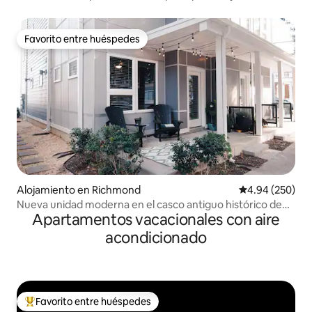
exterior
Favorito entre huéspedes
Favorito entre huéspedes
Alojamiento en Richmond
Calificación pr
4.94 (250)
Nueva unidad moderna en el casco antiguo histórico de
Apartamentos vacacionales con aire
Mánchester.
acondicionado
Favorito entre huéspedes
Favorito entre huéspedes preferido