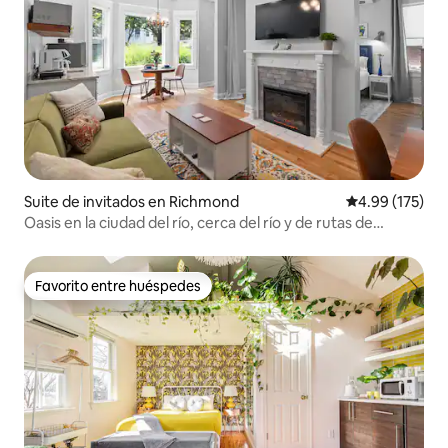
Suite de invitados en Richmond
Calificación p
4.99 (175)
Oasis en la ciudad del río, cerca del río y de rutas de
senderismo
Favorito entre huéspedes
Favorito entre huéspedes