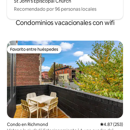
St John's Episcopal Church
Recomendado por 96 personas locales
Condominios vacacionales con wifi
Favorito entre huéspedes
Favorito entre huéspedes
Condo en Richmond
Calificación pr
4.87 (253)