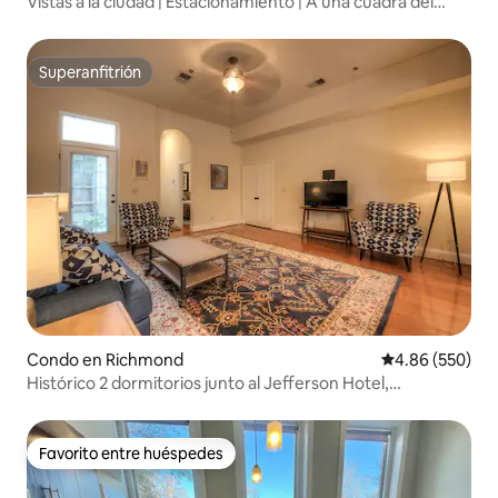
Vistas a la ciudad | Estacionamiento | A una cuadra del
Centro de Convenciones
Superanfitrión
Superanfitrión
Condo en Richmond
Calificación pr
4.86 (550)
Histórico 2 dormitorios junto al Jefferson Hotel,
aparcamiento gratuito 104-1
Favorito entre huéspedes
Favorito entre huéspedes