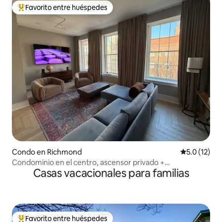
Favorito entre huéspedes
Favorito entre huéspedes preferido
Condo en Richmond
Calificación
5.0 (12)
Condominio en el centro, ascensor privado +
Casas vacacionales para familias
estacionamiento
Favorito entre huéspedes