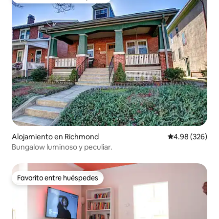
Favorito entre huéspedes preferido
Alojamiento en Richmond
Calificación pr
4.98 (326)
Bungalow luminoso y peculiar.
Favorito entre huéspedes
Favorito entre huéspedes