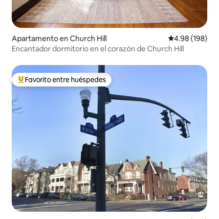
Apartamento en Church Hill
Calificación pr
4.98 (198)
Encantador dormitorio en el corazón de Church Hill
Favorito entre huéspedes
Favorito entre huéspedes preferido