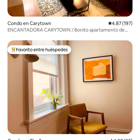
Condo en Carytown
Calificación p
4.87 (197)
ENCANTADORA CARYTOWN / Bonito apartamento de
lujo
Favorito entre huéspedes
Favorito entre huéspedes preferido