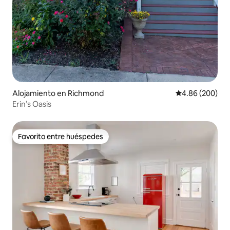
Alojamiento en Richmond
Calificación pr
4.86 (200)
Erin’s Oasis
Favorito entre huéspedes
Favorito entre huéspedes