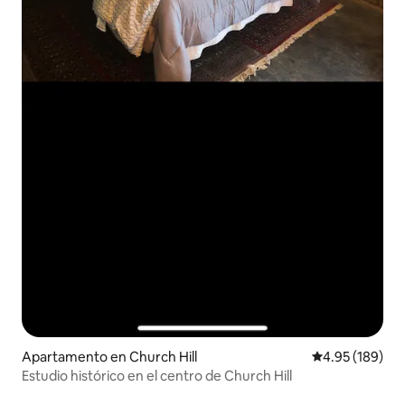
Apartamento en Church Hill
Calificación pr
4.95 (189)
Estudio histórico en el centro de Church Hill