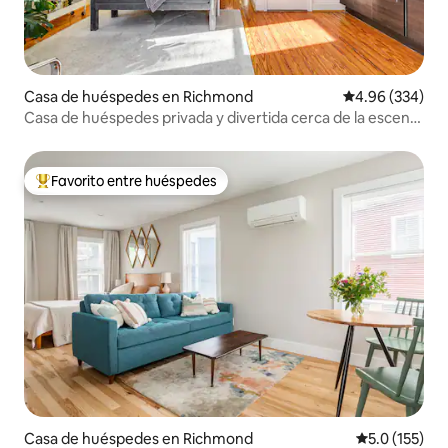
Casa de huéspedes en Richmond
Calificación pr
4.96 (334)
Casa de huéspedes privada y divertida cerca de la escena
gastronómica de Richmond
Favorito entre huéspedes
Favorito entre huéspedes preferido
Casa de huéspedes en Richmond
Calificación 
5.0 (155)