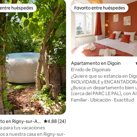
 entre huéspedes
Favorito entre huéspedes
 entre huéspedes
Favorito entre huéspedes
4.96 de 5, 228 reseñas
Apartamento en Digoin
El nido de Digoinais
¿Quiere que su estancia en Dig
INOLVIDABLE y ENCANTADORA
¿Busca un departamento bien 
(cerca del PARC LE PAL), con A
ACONDICIONADO y de calidad
Familiar
·
Ubicación
·
Exactitud
¡Descubra el Cocon Digoinais,
alojamiento de 40 m2 comple
renovado y amueblado! →
to en Rigny-sur-Arr
Calificación promedio: 4.88 de 5, 24 reseñas
4.88 (24)
Departamento TOTALMENTE r
da para tus vacaciones
→ 4 PLAZAS con 1 cama doble y 
os a nuestra casa en Rigny-sur-
cama doble convertible →