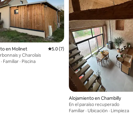
to en Molinet
Calificación promedio: 5.0 de 5, 7 reseñas
5.0 (7)
rbonnais y Charolais
·
Familiar
·
Piscina
: 5.0 de 5, 13 reseñas
Alojamiento en Chambilly
En el paraíso recuperado
Familiar
·
Ubicación
·
Limpieza