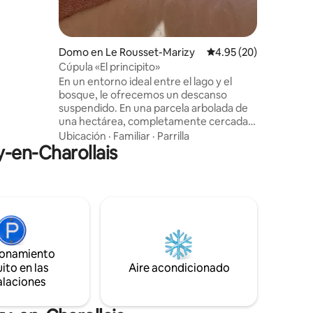
nte al
T DE ALTA
ón a
SO,
Domo en Le Rousset-Marizy
Calificación promedio:
4.95 (20)
ORA
Cúpula «El principito»
En un entorno ideal entre el lago y el
bosque, le ofrecemos un descanso
suspendido. En una parcela arbolada de
una hectárea, completamente cercada,
compuesta por 4 alojamientos insólitos.
Ubicación
·
Familiar
·
Parrilla
y-en-Charollais
La Cúpula: "Le Petit Prince" Venga a
disfrutar de una noche bajo las estrellas,
con una vista impresionante del lago, en
un ambiente romántico y refinado.
Servicios incluidos: -Ropa de cama y
toallas -Limpieza Opcional: Bajo pedido: -
Posibilidad de tablas de aperitivos y/o
cena. -Desayuno 10 €/persona
ionamiento
ito en las
Aire acondicionado
alaciones