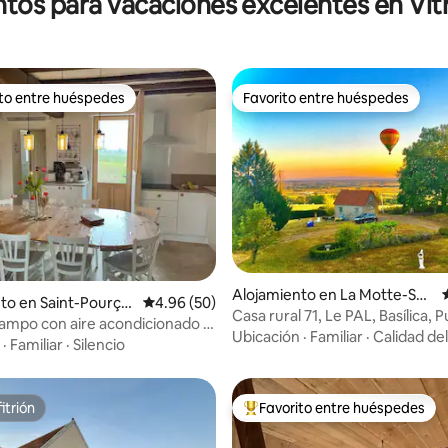
tos para vacaciones excelentes en Vit
ito entre huéspedes
Favorito entre huéspedes
 entre huéspedes preferido
Favorito entre huéspedes
Alojamiento en La Motte-Sai
: 5.0 de 5, 29 reseñas
to en Saint-Pourçai
Calificación promedio: 4.96 de 5, 50 reseñas
4.96 (50)
nt-Jean
Casa rural 71, Le PAL, Basílica, 
sbre
ampo con aire acondicionado a
Canal
Ubicación
·
Familiar
·
Calidad de
y 30 segundos del PAL - 8
·
Familiar
·
Silencio
itrión
Favorito entre huéspedes
itrión
Favorito entre huéspedes prefe