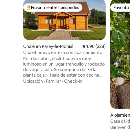
Favorito entre huéspedes
Favorito
Favorito entre huéspedes preferido
Favorito
Chalé en Paray-le-Monial
Calificación promedio: 
4.96 (228)
Chalet nuevo entero con aparcamiento
privado
Por descubrir, chalet nuevo y muy
luminoso en un lugar tranquilo y rodeado
de vegetación. Se compone de: En la
planta baja: - 1 sala de estar con cocina
equipada + una zona de estar con TV -
Ubicación
·
Familiar
·
Check-in
dormitorio principal con una cama de
140x190 cm - cuarto de baño con ducha y
lavabo - Aseo independiente En la planta
superior: - Altillo de 25 m² con 1 cama de
140 cm x 190 cm + 1 cama de 90 cm x
200 cm + TV Una terraza privada con
Alojamien
muebles de jardín y sombrilla situada
oux
Casa cáli
junto a una cancha de petanca para
Bienvenid