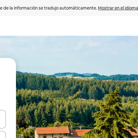
e de la información se tradujo automáticamente. 
Mostrar en el idioma
n las teclas de flecha hacia arriba y hacia abajo o explora con el tact