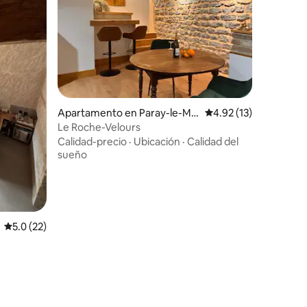
Apartamento en Paray-le-Mo
Calificación promedio:
4.92 (13)
nial
Le Roche-Velours
Calidad-precio
·
Ubicación
·
Calidad del
sueño
Calificación promedio: 5.0 de 5, 22 reseñas
5.0 (22)