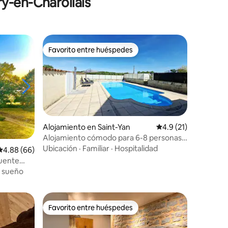
ry-en-Charollais
Favorito entre huéspedes
Favorito entre huéspedes
Alojamiento en Saint-Yan
Calificación promedi
4.9 (21)
Alojamiento cómodo para 6-8 personas
con piscina climatizada
Ubicación
·
Familiar
·
Hospitalidad
Calificación promedio: 4.88 de 5, 66 reseñas
4.88 (66)
Puente
l sueño
Favorito entre huéspedes
rido
Favorito entre huéspedes