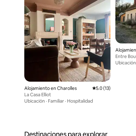
Alojamien
Entre Bou
Ubicación
Alojamiento en Charolles
Calificación promedio
5.0 (13)
La Casa Elliot
Ubicación
·
Familiar
·
Hospitalidad
Destinaciones para explorar