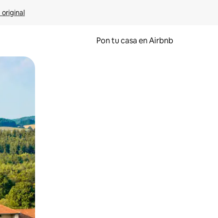
 original
Pon tu casa en Airbnb
o o desliza el dedo.