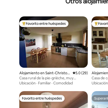
Otros alojamien
Favorito entre huéspedes
Favor
Favorito entre huéspedes preferido
Favorito
Alojamiento en Saint-Christop
Calificación promedio
5.0 (29)
Alojamien
he-en-Brionnais
n-sur-Be
Casa rural de la pie-grièche, muy
Casa de c
tranquila para cuatro.
1 minuto 
Ubicación
·
Familiar
·
Comodidad
Ubicación
personas
Favorito entre huéspedes
Superanf
Favorito entre huéspedes
Superanf