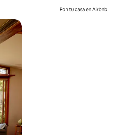
Pon tu casa en Airbnb
o o desliza el dedo.