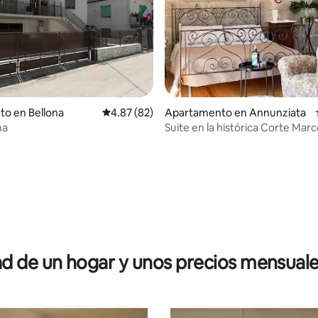
 4.95 de 5, 97 reseñas
to en Bellona
Calificación promedio: 4.87 de 5, 82 reseñas
4.87 (82)
Apartamento en Annunziata
na
Suite en la histórica Corte Mar
de Caserta
 de un hogar y unos precios mensuale