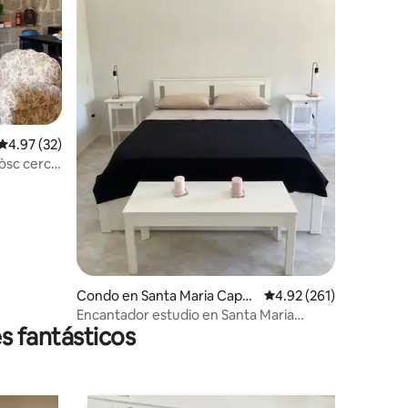
Calificación promedio: 4.97 de 5, 32 reseñas
4.97 (32)
còsc cerca
Condo en Santa Maria Capu
Calificación promedio: 
4.92 (261)
a Vetere
Encantador estudio en Santa Maria
s fantásticos
Capua V.