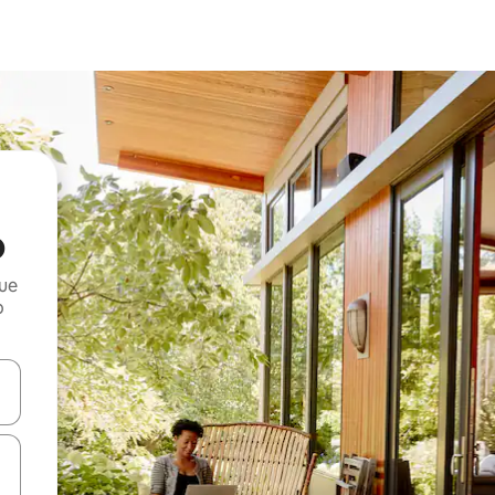
o
que
o
n las teclas de flecha hacia arriba y hacia abajo o explora con el tact