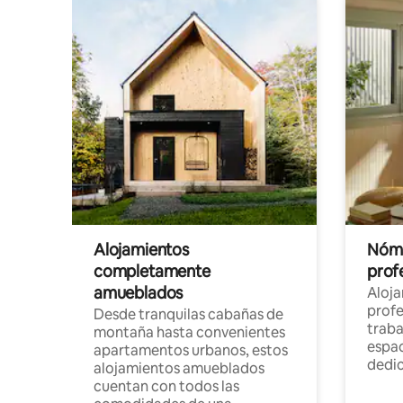
Alojamientos
Nóma
completamente
profe
amueblados
Aloj
profe
Desde tranquilas cabañas de
traba
montaña hasta convenientes
espac
apartamentos urbanos, estos
dedi
alojamientos amueblados
cuentan con todos las