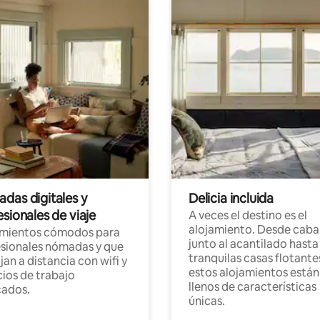
das digitales y
Delicia incluida
sionales de viaje
A veces el destino es el
alojamiento. Desde caba
amientos cómodos para
junto al acantilado hasta
sionales nómadas y que
tranquilas casas flotante
jan a distancia con wifi y
estos alojamientos están
ios de trabajo
llenos de características
cados.
únicas.