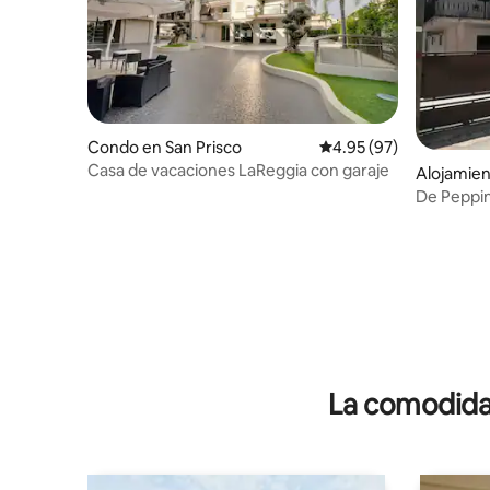
Condo en San Prisco
Calificación promedio:
4.95 (97)
Casa de vacaciones LaReggia con garaje
Alojamien
De Peppi
La comodidad