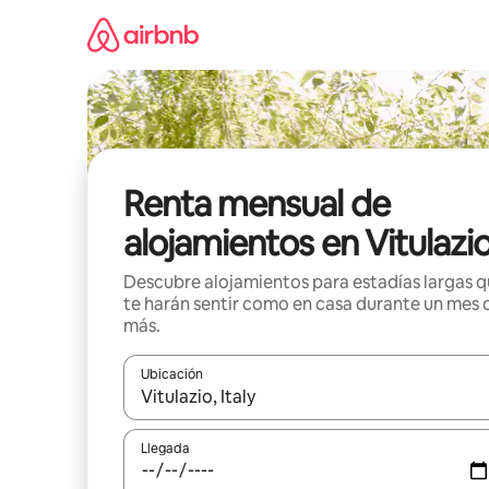
Omite
el
contenido
Renta mensual de
alojamientos en Vitulazi
Descubre alojamientos para estadías largas 
te harán sentir como en casa durante un mes 
más.
Ubicación
Cuando los resultados estén disponibles, navega co
Llegada