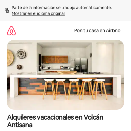
Omite
Parte de la información se tradujo automáticamente. 
el
Mostrar en el idioma original
contenido
Pon tu casa en Airbnb
Alquileres vacacionales en Volcán
Antisana