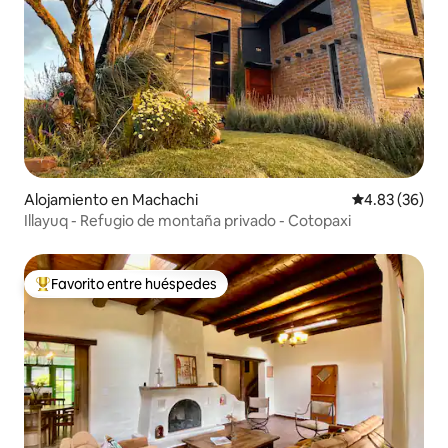
Alojamiento en Machachi
Calificación p
4.83 (36)
Illayuq - Refugio de montaña privado - Cotopaxi
Favorito entre huéspedes
Favorito entre huéspedes preferido