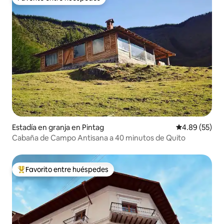
Favorito entre huéspedes
Estadía en granja en Pintag
Calificación p
4.89 (55)
Cabaña de Campo Antisana a 40 minutos de Quito
Favorito entre huéspedes
Favorito entre huéspedes preferido