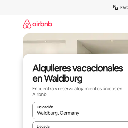
Omite
Part
el
contenido
Alquileres vacacionales
en Waldburg
Encuentra y reserva alojamientos únicos en
Airbnb
Ubicación
Cuando los resultados estén disponibles, navega co
Llegada