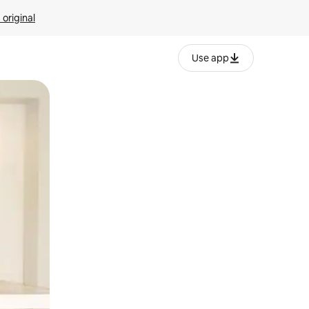
 original
Use app
o o desliza el dedo.