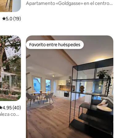
Apartamento «Goldgasse» en el centro
histórico de la ciudad
Calificación promedio: 5.0 de 5, 19 reseñas
5.0 (19)
Favorito entre huéspedes
Favorito entre huéspedes
Calificación promedio: 4.95 de 5, 40 reseñas
4.95 (40)
aleza con