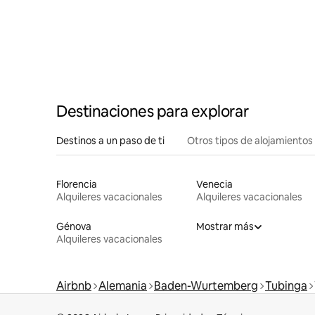
lago de C
Destinaciones para explorar
Destinos a un paso de ti
Otros tipos de alojamientos
Florencia
Venecia
Alquileres vacacionales
Alquileres vacacionales
Génova
Mostrar más
Alquileres vacacionales
Airbnb
Alemania
Baden-Wurtemberg
Tubinga