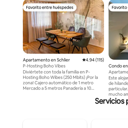
Favorito entre huéspedes
Favorito
Favorito entre huéspedes
Favorito
Apartamento en Schlier
Calificación promedio: 
4.94 (115)
P-Hosting Boho Vibes
Condo en
Diviértete con toda la familia en P-
Apartamen
Hosting Boho Wibes (250 Mbits) ¡Por la
Este aloj
zona! Cajero automático de 1 metro
de hilande
Mercado a 5 metros Panadería a 10
particula
metros Pizzería a 50 metros de distancia
mucho amo
Parque de juegos a 50 metros de
Servicios
huéspedes
distancia Iglesia a 50 metros de distancia
cocina ab
Lago a 100 metros Campo de fútbol de
altillo. S
ocio a 200 metros Estación DE servicio A
Aitrach e
800 metros Ravensburger Spieleland 12
Cerca del
Km Bodensee a 25 km Bergland 30 Km
Múnich a 