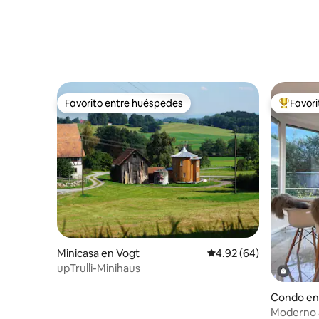
Favorito entre huéspedes
Favor
Favorito entre huéspedes
Favorito
Minicasa en Vogt
Calificación promedio:
4.92 (64)
upTrulli-Minihaus
Condo en
Moderno 