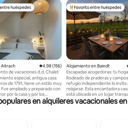
 entre huéspedes
Favorito entre huéspedes
 entre huéspedes
Favorito entre huéspedes prefe
4.94 de 5, 115 reseñas
 Aitrach
Calificación promedio: 4.98 de 5, 156 reseñas
4.98 (156)
Alojamiento en Baindt
to de vacaciones d.d. Chalet
Escapadas acogedoras: tu hogar
casa
amiento especial, antigua casa
Rodeado de praderas y campos
ros de 1791, tiene un estilo muy
refugio independiente lo invita 
r. Fue ampliado y preparado con
relajarse. Esta encantadora casa
r por la casa y por los
está ubicada en un lugar tranqui
 populares en alquileres vacacionales e
. Una gran sala de estar con
afueras de un pueblo de la Alta 
ierta, un dormitorio, baño y
ofrece privacidad y vistas al ver
e encuentra en el corazón de
para parejas o familias pequeñ
n el Algovia de Wurtemberg.
hasta dos hijos, así como para e
 lago de Constanza a 80 km,
de descanso o para concentrars
120 km, Füssen a 80 km,
trabajo. Gracias al acceso direct