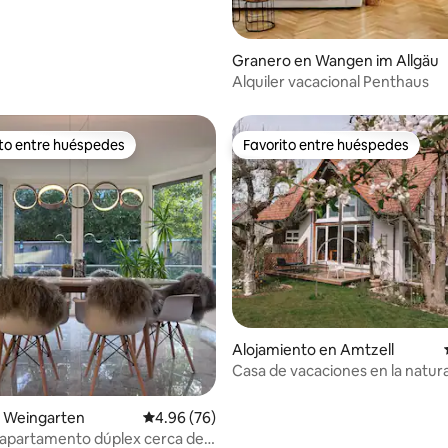
Granero en Wangen im Allgäu
Alquiler vacacional Penthaus
ito entre huéspedes
Favorito entre huéspedes
 entre huéspedes preferido
Favorito entre huéspedes
Alojamiento en Amtzell
 4.92 de 5, 64 reseñas
Casa de vacaciones en la natur
171 m² y 700 m² de jardín
 Weingarten
Calificación promedio: 4.96 de 5, 76 reseñas
4.96 (76)
apartamento dúplex cerca del