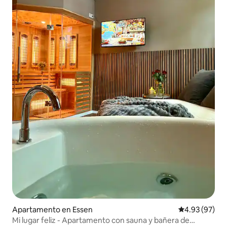
Apartamento en Essen
Calificación p
4.93 (97)
Mi lugar feliz - Apartamento con sauna y bañera de