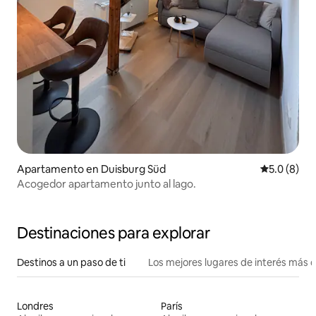
Apartamento en Duisburg Süd
Calificació
5.0 (8)
Acogedor apartamento junto al lago.
Destinaciones para explorar
Destinos a un paso de ti
Los mejores lugares de interés más 
Londres
París