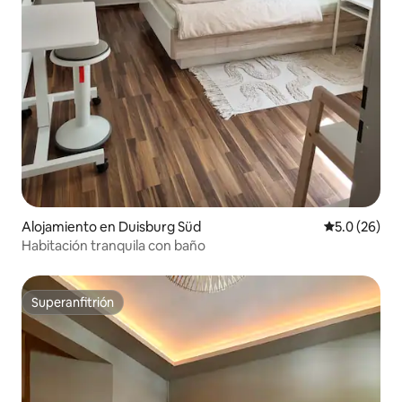
Alojamiento en Duisburg Süd
Calificación
5.0 (26)
Habitación tranquila con baño
Superanfitrión
Superanfitrión