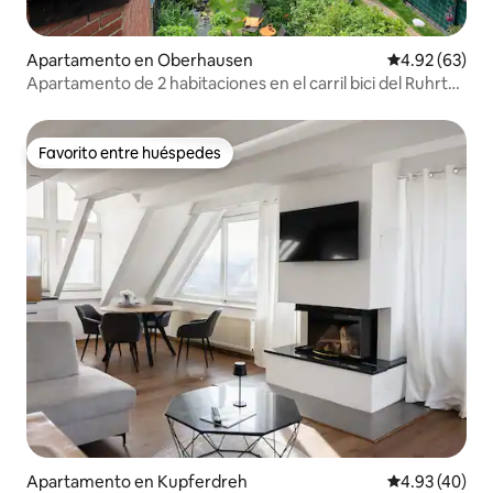
Apartamento en Oberhausen
Calificación p
4.92 (63)
Apartamento de 2 habitaciones en el carril bici del Ruhrtal
cerca de la ciudad
Favorito entre huéspedes
Favorito entre huéspedes
Apartamento en Kupferdreh
Calificación 
4.93 (40)