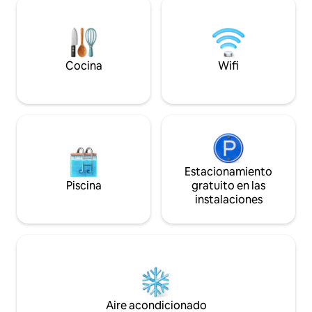
de cuerdas altas 
el bosque frente a la puerta. Ideal para
los alrededores c
amantes de la naturaleza y turistas
conexiones de tra
activos. Correr, remar, esquiar en el
momentos inolvida
agua, recorrer un circuito de cuerdas
particularmente tr
altas, hacer excursiones en bicicleta y
Cocina
Wifi
mucho más.
Estacionamiento
Piscina
gratuito en las
instalaciones
Aire acondicionado