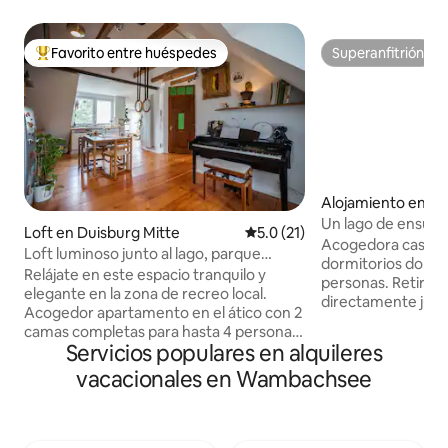
Favorito entre huéspedes
Superanfitrión
Favorito entre huéspedes preferido
Superanfitrión
Alojamiento en Du
d
Un lago de ensue
Loft en Duisburg Mitte
Calificación promedio: 5.0 de 
5.0 (21)
Acogedora casa d
Loft luminoso junto al lago, parque
dormitorios doble
deportivo y feria de Düsseldorf
Relájate en este espacio tranquilo y
personas. Retiro p
elegante en la zona de recreo local.
directamente junto
Acogedor apartamento en el ático con 2
lagos. Llega al pri
camas completas para hasta 4 personas.
minutos a pie. Ha
Servicios populares en alquileres
Un refugio perfecto entre el parque
con buen gusto, 2 
deportivo 6-Seen-Platte y el parque
vacacionales en Wambachsee
totalmente equipa
deportivo Wedau. Conexiones rápidas
amantes de la natu
de transporte al aeropuerto o a la feria
activos. Disfruta 
de Düsseldorf. A 6 minutos a pie del
acuático, recorrido
primer lugar de baño o directamente en