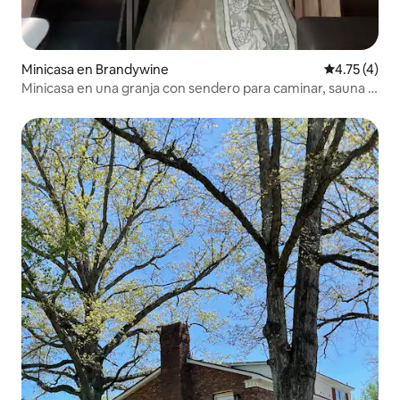
Minicasa en Brandywine
Calificación
4.75 (4)
Minicasa en una granja con sendero para caminar, sauna y
jacuzzi con agua fría y caliente