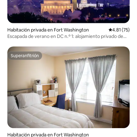
Habitación privada en Fort Washington
Calificación 
4.81 (75)
Escapada de verano en DC n.º 1: alojamiento privado de
1 habitación/1 baño, cocina profesional
Superanfitrión
Superanfitrión
Habitación privada en Fort Washington