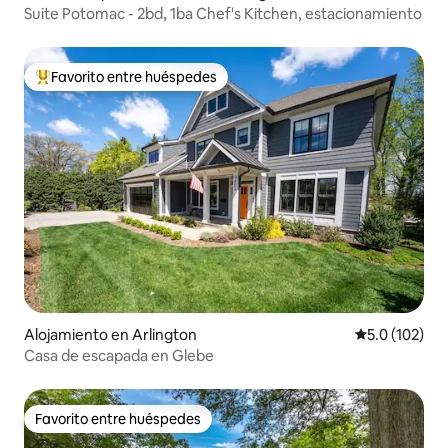
Suite Potomac - 2bd, 1ba Chef's Kitchen, estacionamiento
Favorito entre huéspedes
Favorito entre huéspedes preferido
Alojamiento en Arlington
Calificación 
5.0 (102)
Casa de escapada en Glebe
Favorito entre huéspedes
Favorito entre huéspedes