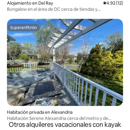
Alojamiento en Del Ray
Calificación 
4.92 (12)
Bungalow en el área de DC cerca de tiendas y
restaurantes
Superanfitrión
Superanfitrión
Habitación privada en Alexandria
Habitación Serene Alexandria cerca del metro y de
Otros alquileres vacacionales con kayak
Washington, D.C.: gimnasio y terraza