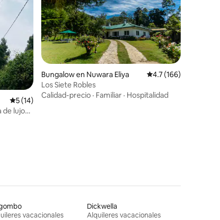
Bungalow en Nuwara Eliya
Calificación promedio:
4.7 (166)
Los Siete Robles
Calidad-precio
·
Familiar
·
Hospitalidad
Calificación promedio: 5 de 5, 14 reseñas
5 (14)
 de lujo
gombo
Dickwella
uileres vacacionales
Alquileres vacacionales