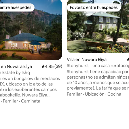
 entre huéspedes
Favorito entre huéspedes
 entre huéspedes
Favorito entre huéspedes
Villa en Nuwara Eliya
C
Stonyhurst - una casa rural ac
en Nuwara Eliya
Calificación promedio: 4.95 de 5, 39 reseñas
4.95 (39)
lujosa
Stonyhurst tiene capacidad par
 Estate by Ishq
personas (no se admiten niño
e es un bungalow de mediados
de 10 años, a menos que se ac
XIX, ubicado en lo alto de las
previamente). La tarifa que se
entre los exuberantes campos
es para 2 huéspedes, añade 75
Familiar
·
Ubicación
·
Cocina
abookellie, Nuwara Eliya.
huésped adicional por noche (+ 
on gracia en una cresta natural
·
Familiar
·
Caminata
Airbnb). Una reserva asegura t
ros de altitud, este histórico
casa con 6 dormitorios. Se ofr
ofrece un refugio inigualable
4.97 de 5, 223 reseñas
forma selectiva, ya que es una 
zón de la región del té de Sri
casa de vacaciones familiar y e
los mejores lugares para alojars
bien cuidados, encantadores