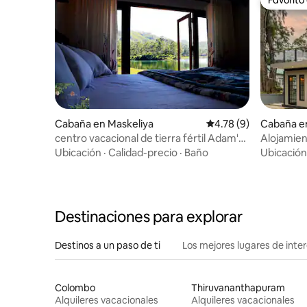
Favorito
Cabaña en Maskeliya
Calificación promedio
4.78 (9)
Cabaña en
centro vacacional de tierra fértil Adam's
Alojamien
Peak
triangular
Ubicación
·
Calidad-precio
·
Baño
Ubicación
Destinaciones para explorar
Destinos a un paso de ti
Los mejores lugares de int
Colombo
Thiruvananthapuram
Alquileres vacacionales
Alquileres vacacionales