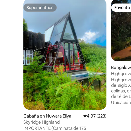
Superanfitrión
Favorito
Superanfitrión
Favorito
Bungalow 
Highgrove
Highgrov
del siglo 
colinas, 
de té de L
Ubicado c
Ubicación
a 1676 met
bungalow 
Cabaña en Nuwara Eliya
Calificación promedio: 
4.97 (223)
en el cora
Skyridge Highland
Lanka. La propiedad cuenta con amplios
IMPORTANTE (Caminata de 175
jardines 