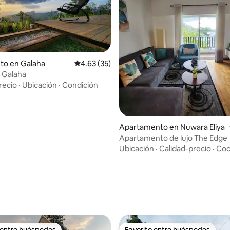
to en Galaha
Calificación promedio: 4.63 de 5, 35 reseñas
4.63 (35)
 Galaha
recio
·
Ubicación
·
Condición
 4.85 de 5, 41 reseñas
Apartamento en Nuwara Eliya
Apartamento de lujo The Edge
Ubicación
·
Calidad-precio
·
Coc
 entre huéspedes
Favorito entre huéspedes