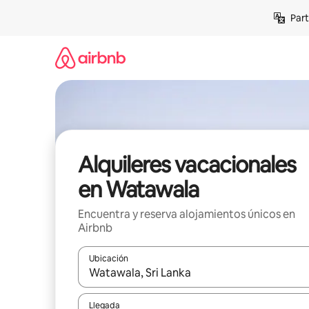
Omite
Part
el
contenido
Alquileres vacacionales
en Watawala
Encuentra y reserva alojamientos únicos en
Airbnb
Ubicación
Cuando los resultados estén disponibles, navega co
Llegada