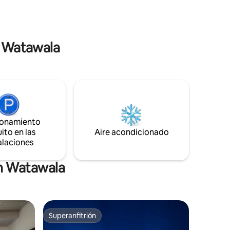
 lo que
Seetha Amman Temple, Meena Ella is the
bajar.
perfect base to experience the beauty
of Sri Lanka’s hill country.
n Watawala
ionamiento
ito en las
Aire acondicionado
alaciones
en Watawala
Superanfitrión
Superanfitrión