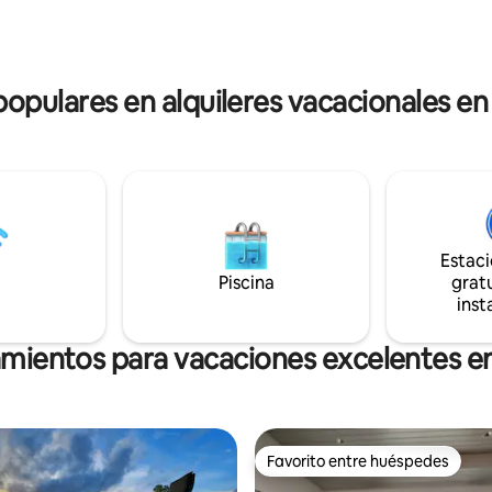
zona. Se incluye wifi rápido, por
ngleses y vistas impresionantes
Stonyhurst es ideal para teletra
tienden a través de campos de
 serenos y el pintoresco
de Kotmale.
 populares en alquileres vacacionales e
Estac
Piscina
gratu
inst
amientos para vacaciones excelentes 
Favorito entre huéspedes
Favorito entre huéspedes