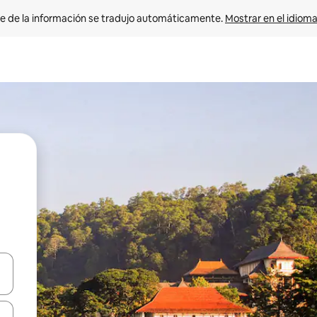
e de la información se tradujo automáticamente. 
Mostrar en el idioma
n las teclas de flecha hacia arriba y hacia abajo o explora con el tact