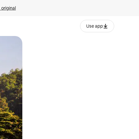
 original
Use app
o o desliza el dedo.