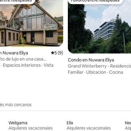
 entre huéspedes
Favorito entre huéspedes
: 4.78 de 5, 9 reseñas
 Nuwara Eliya
Calificación promedio: 5 de 5, 9 reseñas
5 (9)
to de lujo en una casa
Condo en Nuwara Eliya
 en la naturaleza
·
Espacios interiores
·
Vista
Grand Winterberry - Residencia
con vistas al lago
Familiar
·
Ubicación
·
Cocina
erés más cercanos
Weligama
Ella
Ne
Alquileres vacacionales
Alquileres vacacionales
Alq