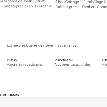
en el borde del Peak District
3 Bed Cottage in Rural Village 
·
Calidad-precio
·
En la cercanía
Towers
Calidad-precio
·
Familiar
·
Como
4.73 de 5, 433 reseñas
Los mejores lugares de interés más cercanos
Dublín
Mánchester
Lill
Alquileres vacacionales
Alquileres vacacionales
Alq
terhouses