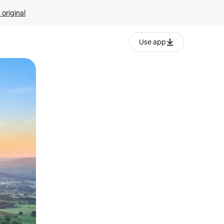
 original
Use app
o o desliza el dedo.