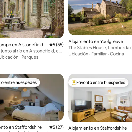
Alojamiento en Youlgreave
 4.97 de 5, 30 reseñas
ampo en Alstonefield
Calificación promedio: 5 de 5, 55 reseñas
5 (55)
The Stables House, Lomberdale
 junto al río en Alstonefield, en
4 a 7 huéspedes
Ubicación
·
Familiar
·
Cocina
 de los Picos
Ubicación
·
Parques
ito entre huéspedes
Favorito entre huéspedes
 entre huéspedes preferido
Favorito entre huéspedes prefe
to en Staffordshire
Calificación promedio: 5 de 5, 27 reseñas
5 (27)
Alojamiento en Staffordshire