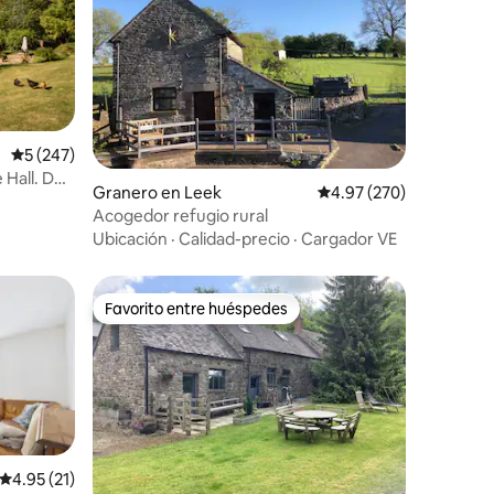
Calificación promedio: 5 de 5, 247 reseñas
5 (247)
 Hall. De
Granero en Leek
Calificación promedio: 
4.97 (270)
Acogedor refugio rural
Ubicación
·
Calidad-precio
·
Cargador VE
Favorito entre huéspedes
rido
Favorito entre huéspedes
Calificación promedio: 4.95 de 5, 21 reseñas
4.95 (21)