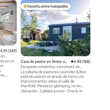
Alojamie
Favorito entre huéspedes
Favor
Favorito entre huéspedes preferido
Favorit
Casa rural
Easter L
históric
ocupa un 
pintoresc
Parque Na
Ubicació
renovació
ambiental
un hogar
alificación promedio: 4.91 de 5, 249 reseñas
4.91 (249)
casa de 
ton
caracterí
ios en un
magnífica
Casa de pastor en Stoke-on
Calificación promedio: 
4.99 (168)
que
un refugi
-Trent
Escapada romántica: carromato de
s.
Butterto
lavanda y abejas
La cabaña de pastores Lavender & Bee
ños.
aquellos
está situada en un prado de heno con
todas
Distrito d
impresionantes vistas al valle de
o y Alton
Manifold. Piensa en glamping, no en
 y el
acampar. La bañera de hidromasaje
Ubicación
·
Calidad-precio
·
Check-in
la
estará caliente y lista para tu llegada. Las
tu
luces de festón alrededor de la cocina al
 * ¿Las
aire libre crean un entorno romántico
onibles o
para las cenas junto a la chimenea. Se