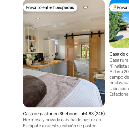
Favorito entre huéspedes
Favor
Favorito entre huéspedes
Favorito
Casa de 
Casa rural
plazas) c
*Finalist
Airbnb 2022* Una impresionan
campo de l
enclavada
con magní
Ubicación
House. Co
Estacion
granja, a
eléctrica)
poca dist
Casa de pastor en Shebdon
Calificación promedio: 
4.83 (246)
Matlock y
Hermosa y privada cabaña de pastor con
Derbyshire Dale. Tot
vistas al lago
Escápate a nuestra cabaña de pastor
con todo l