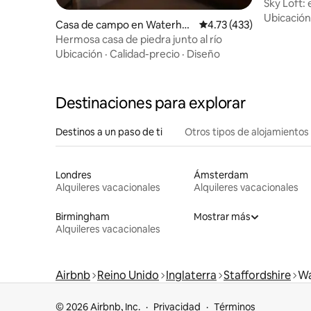
Sky Loft: 
Ubicación
Casa de campo en Waterho
Calificación promedio: 
4.73 (433)
uses
Hermosa casa de piedra junto al río
Ubicación
·
Calidad-precio
·
Diseño
Destinaciones para explorar
Destinos a un paso de ti
Otros tipos de alojamientos
Londres
Ámsterdam
Alquileres vacacionales
Alquileres vacacionales
Birmingham
Mostrar más
Alquileres vacacionales
Airbnb
Reino Unido
Inglaterra
Staffordshire
Wa
© 2026 Airbnb, Inc.
Privacidad
Términos