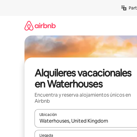
Omite
Part
el
contenido
Alquileres vacacionales
en Waterhouses
Encuentra y reserva alojamientos únicos en
Airbnb
Ubicación
Cuando los resultados estén disponibles, navega co
Llegada