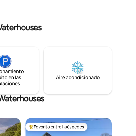
 Busca
proporciona una deliciosa cesta de
 la casa
desayuno para la primera mañana de tu
dge,
estancia. El baño privado, los artículos de
 1-12
aseo orgánicos y las sábanas de lujo se
 Waterhouses
suman a la escapada romántica perfecta
en el distrito de Peak. ​ ​
ionamiento
ito en las
Aire acondicionado
alaciones
 Waterhouses
Favorito entre huéspedes
rido
Favorito entre huéspedes preferido