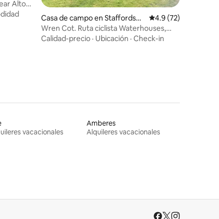
Near Alton
didad
Casa de campo en Staffordshir
Calificación promedio
4.9 (72)
e
Wren Cot. Ruta ciclista Waterhouses,
Distrito de los Picos
Calidad-precio
·
Ubicación
·
Check-in
e
Amberes
uileres vacacionales
Alquileres vacacionales