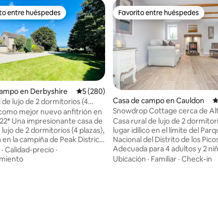
ito entre huéspedes
Favorito entre huéspedes
 entre huéspedes preferido
Favorito entre huéspedes
campo en Derbyshire
Calificación promedio: 5 de 5, 280 reseñas
5 (280)
Casa de campo en Cauldon
C
 de lujo de 2 dormitorios (4
Snowdrop Cottage cerca de Al
on vistas impresionantes
a como mejor nuevo anfitrión en
Towers/Peaks, 4+2 plazas
Casa rural de lujo de 2 dormitor
te casa de
lugar idílico en el límite del Par
ujo de 2 dormitorios (4 plazas),
Nacional del Distrito de los Pico
 en la campiña de Peak District,
Adecuada para 4 adultos y 2 ni
ficas vistas a Chatsworth
·
Calidad-precio
·
Renovada con un alto nivel en 
medor al aire libre, animales de
Ubicación
·
Familiar
·
Check-in
amiento
partes. Grandes paseos, ciclism
parcamiento privado (con carga
Towers a la vuelta de la esquina,
 y paseos tranquilos, todo a
famoso Yew Tree Inn al final de 
ancia en coche de Bakewell,
4.83 de 5, 246 reseñas
carretera. Es la base ideal para 
 los hermosos pueblos de
descanso relajante en el campo.
almente equipado
fechas preferidas no están disp
o necesario para tu estancia,