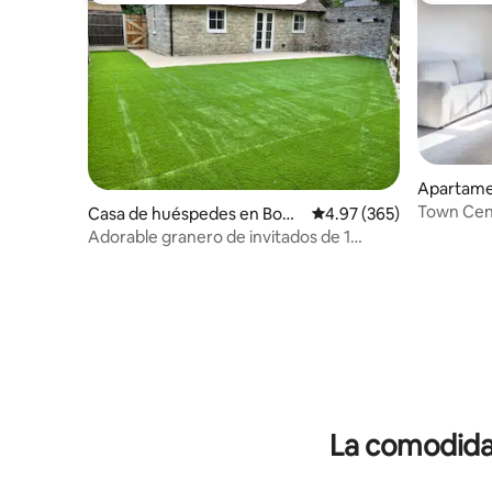
Apartame
Town Cent
Casa de huéspedes en Boug
Calificación promedio: 
4.97 (365)
Estaciona
hton Monchelsea
Adorable granero de invitados de 1
personas |
dormitorio, Boughton Monchelsea
La comodidad