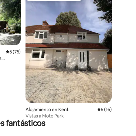
Calificación promedio: 5 de 5, 75 reseñas
5 (75)
s
Alojamiento en Kent
Calificación prome
5 (16)
Vistas a Mote Park
s fantásticos