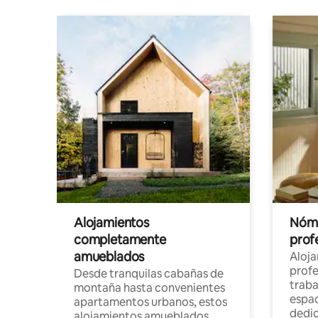
Alojamientos
Nóma
completamente
profe
amueblados
Aloj
profe
Desde tranquilas cabañas de
traba
montaña hasta convenientes
espac
apartamentos urbanos, estos
dedi
alojamientos amueblados