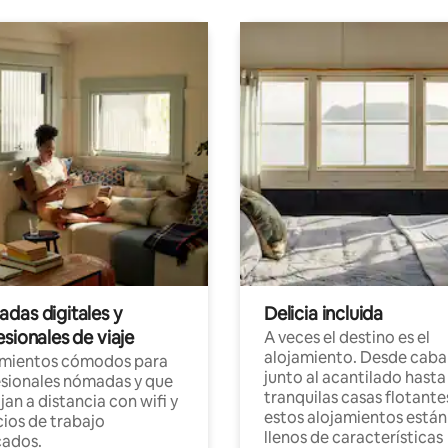
das digitales y
Delicia incluida
sionales de viaje
A veces el destino es el
alojamiento. Desde caba
amientos cómodos para
junto al acantilado hasta
sionales nómadas y que
tranquilas casas flotante
jan a distancia con wifi y
estos alojamientos están
ios de trabajo
llenos de características
cados.