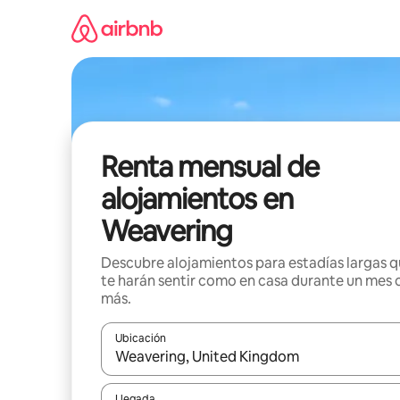
Omite
el
contenido
Renta mensual de
alojamientos en
Weavering
Descubre alojamientos para estadías largas 
te harán sentir como en casa durante un mes 
más.
Ubicación
Cuando los resultados estén disponibles, navega co
Llegada