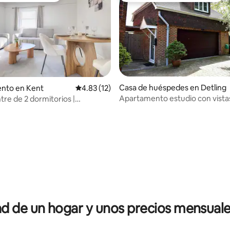
Casa de huéspedes en Detling
nto en Kent
Calificación promedio: 4.83 de 5, 12 reseñas
4.83 (12)
Apartamento estudio con vista
re de 2 dormitorios |
4.97 de 5, 365 reseñas
impresionantes
miento | Capacidad para 5
 Wifi
 de un hogar y unos precios mensuale