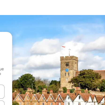
que
o
n las teclas de flecha hacia arriba y hacia abajo o explora con el tact