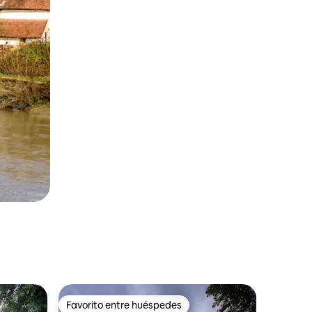
Favorito entre huéspedes
rido
Favorito entre huéspedes