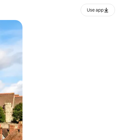
Use app
o o desliza el dedo.