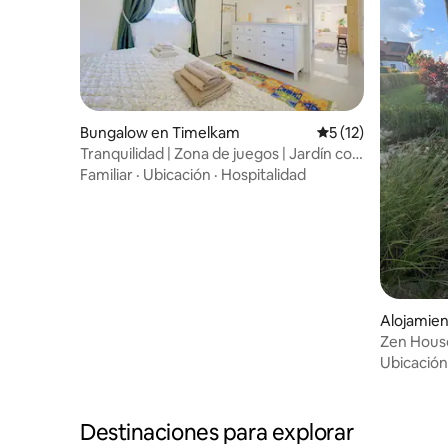
Bungalow en Timelkam
Calificación promed
5 (12)
Tranquilidad | Zona de juegos | Jardín con
brasero
Familiar
·
Ubicación
·
Hospitalidad
Alojamie
Zen House
Austria
Ubicación
Destinaciones para explorar