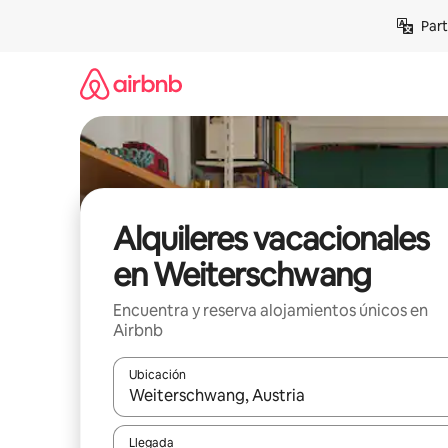
Omite
Part
el
contenido
Alquileres vacacionales
en Weiterschwang
Encuentra y reserva alojamientos únicos en
Airbnb
Ubicación
Cuando los resultados estén disponibles, navega co
Llegada