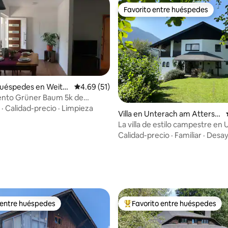
Favorito entre huéspedes
Favorito entre huéspedes
huéspedes en Weiter
Calificación promedio: 4.69 de 5, 51 reseñas
4.69 (51)
nto Grüner Baum 5k de
desde 2 por
·
Calidad-precio
·
Limpieza
Villa en Unterach am Atterse
e
La villa de estilo campestre en
am Attersee
Calidad-precio
·
Familiar
·
Desa
io: 5 de 5, 28 reseñas
 entre huéspedes
Favorito entre huéspedes
 entre huéspedes
Favorito entre huéspedes prefe