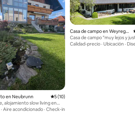
Casa de campo en Weyregg
am Attersee
Casa de campo "muy lejos y just
io: 5 de 5, 12 reseñas
medio"
Calidad-precio
·
Ubicación
·
Dis
nto en Neubrunn
Calificación promedio: 5 de 5, 10 reseñas
5 (10)
, alojamiento slow living en
·
Aire acondicionado
·
Check-in