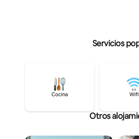
mugido de
próximos días. ¡Te espero! Markus
Perfecto p
Neubacher
profundam
cotidiana.
Servicios po
Cocina
Wifi
Otros alojam