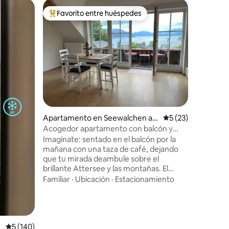
Loft en B
Favorito entre huéspedes
Favor
rido
Favorito entre huéspedes preferido
Favorit
Loft en u
Salzkam
Loft im A
gemütlich
am Waldr
Salzkamm
Naturlieb
Calidad-
Rechnung
Estacion
dem Küns
Erdgescho
Aussicht 
Apartamento en Seewalchen a
Calificación promed
5 (23)
ist berau
m Attersee
der Osts
Acogedor apartamento con balcón y
die Morg
vistas al lago
Imagínate: sentado en el balcón por la
einen wu
mañana con una taza de café, dejando
mit Teich
que tu mirada deambule sobre el
brillante Attersee y las montañas. El
acogedor apartamento ofrece mucho
Familiar
·
Ubicación
·
Estacionamiento
espacio para familias, parejas o amigos.
La tranquila ubicación te invita a relajarte
y promete un descanso perfecto. Hay
estacionamiento gratuito disponible
justo enfrente de la casa. Ideal para
Calificación promedio: 5 de 5, 140 reseñas
5 (140)