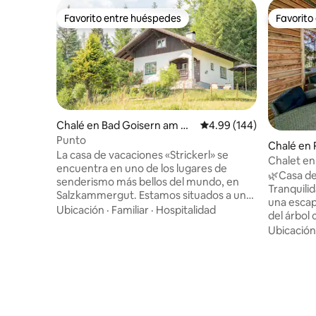
Favorito entre huéspedes
Favorito
Favorito entre huéspedes
Favorito
Chalé en Bad Goisern am Ha
Calificación promedio: 
4.99 (144)
llstättersee
Punto
Chalé en 
La casa de vacaciones «Strickerl» se
Chalet en 
encuentra en uno de los lugares de
🌿Casa de
senderismo más bellos del mundo, en
Tranquilidad 
Salzkammergut. Estamos situados a una
una escap
altura de aprox. 880 metros, lo que
Ubicación
·
Familiar
·
Hospitalidad
del árbol
permite a nuestros huéspedes sentir de
Garneck. 
Ubicación
inmediato la sensación de estar en un
rodeada d
pasto alpino. Con nosotros, tendrás la
refugio le
oportunidad de relajarte y disfrutar del
vistas pan
idílico paisaje austriaco. Equipada con 2
un día de
dormitorios, una sala de estar/comedor y
Chiemgau.
un baño, esta casa de vacaciones puede
más que el
convertirse en su hogar durante los