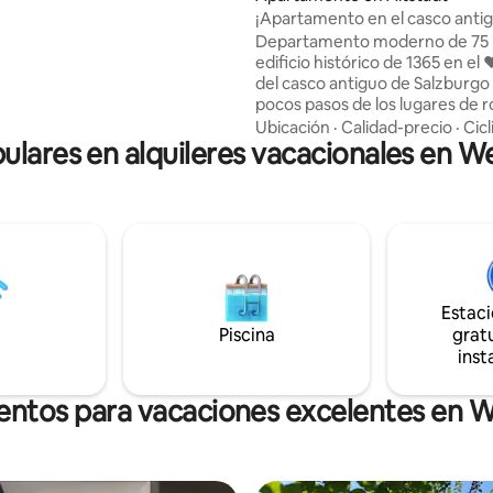
 nuestro ganado Galloway.
¡Apartamento en el casco anti
ara relajarse, respirar
vistas a la catedral!
Departamento moderno de 75 
ente y dejar atrás la vida
edificio histórico de 1365 en el
del casco antiguo de Salzburgo 
pocos pasos de los lugares de r
🎶👗«Sonrisas y lágrimas», el🎭 
Ubicación
·
Calidad-precio
·
Cic
pulares en alquileres vacacionales en 
Hall, el mercado 🌟navideño y e
nacimiento de 🎼Mozart. ¡Vive 
como un habitante más!😊 • ¡Vista única
de la catedral desde la cama! • 🏰Todas
las atracciones principales a po
distancia • 75 m², en la 2.ª planta,
accesible en ascensor (umbral 
4 cm en la entrada del edificio).
Estac
Piscina
gratu
inst
ientos para vacaciones excelentes en 