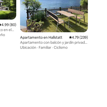
Calificación promedio: 4.99 de 5, 80 reseñas
4.99 (80)
o en el
eño
Apartamento en Hallstatt
Calificación promedio: 
4.79 (239)
Apartamento con balcón y jardín privado
junto al lago
Ubicación
·
Familiar
·
Ciclismo