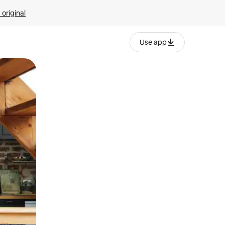
 original
Use app
o o desliza el dedo.