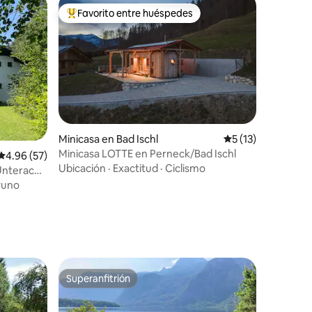
Favorito entre huéspedes
Favorito entre huéspedes preferido
Minicasa en Bad Ischl
Calificación prome
5 (13)
Minicasa LOTTE en Perneck/Bad Ischl
Calificación promedio: 4.96 de 5, 57 reseñas
4.96 (57)
Ubicación
·
Exactitud
·
Ciclismo
 Unterach
yuno
Superanfitrión
rido
Superanfitrión