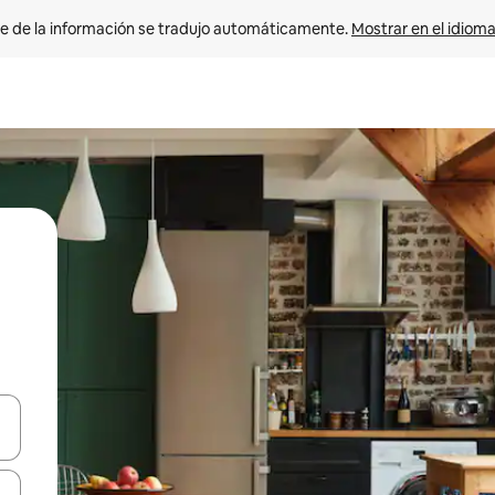
e de la información se tradujo automáticamente. 
Mostrar en el idioma
n las teclas de flecha hacia arriba y hacia abajo o explora con el tact