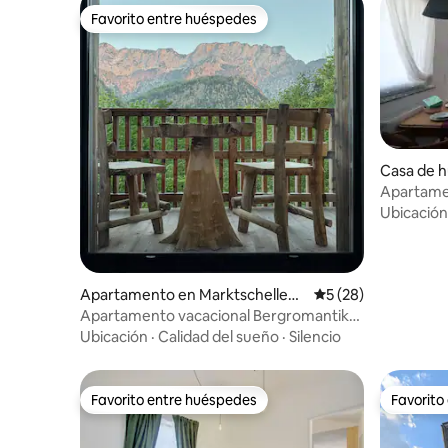
Favorito entre huéspedes
Favorito entre huéspedes
Casa de 
schwang
Apartame
Attersee 
Ubicación
Apartamento en Marktschellenb
Calificación promed
5 (28)
erg
Apartamento vacacional Bergromantik
Charisma
Ubicación
·
Calidad del sueño
·
Silencio
Favorito entre huéspedes
Favorito
Favorito entre huéspedes
Favorito