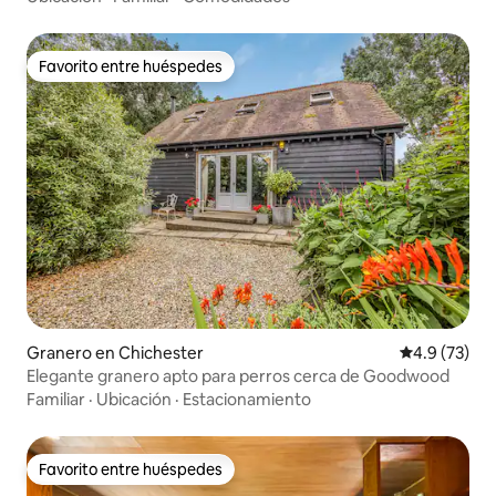
Favorito entre huéspedes
Favorito entre huéspedes
Granero en Chichester
Calificación
4.9 (73)
Elegante granero apto para perros cerca de Goodwood
Familiar
·
Ubicación
·
Estacionamiento
Favorito entre huéspedes
Favorito entre huéspedes