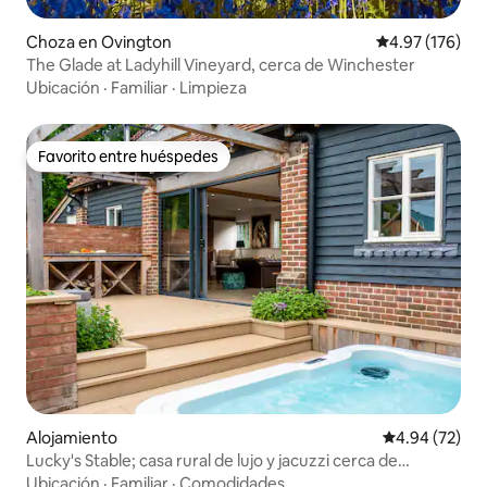
Choza en Ovington
Calificación p
4.97 (176)
The Glade at Ladyhill Vineyard, cerca de Winchester
Ubicación
·
Familiar
·
Limpieza
Favorito entre huéspedes
Favorito entre huéspedes
Alojamiento
Calificación p
4.94 (72)
Lucky's Stable; casa rural de lujo y jacuzzi cerca de
Bosham
Ubicación
·
Familiar
·
Comodidades