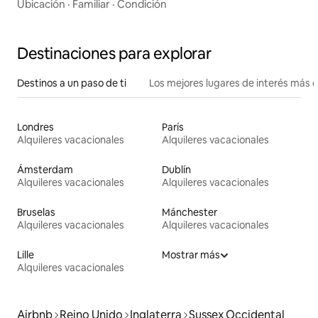
Ubicación
·
Familiar
·
Condición
Destinaciones para explorar
Destinos a un paso de ti
Los mejores lugares de interés más 
Londres
París
Alquileres vacacionales
Alquileres vacacionales
Ámsterdam
Dublín
Alquileres vacacionales
Alquileres vacacionales
Bruselas
Mánchester
Alquileres vacacionales
Alquileres vacacionales
Lille
Mostrar más
Alquileres vacacionales
Airbnb
Reino Unido
Inglaterra
Sussex Occidental