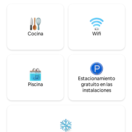
nevera con congel
Wittering. Perfecto para amantes de la
secadora, secador 
comida, de la naturaleza y dueños de
planchar y pista d
mascotas que buscan un retiro tranquilo
incluido. Aceptam
en el campo. Incluye: Se admiten
previa.
mascotas | Patio al aire libre |
Estacionamiento | Cargador para
Cocina
Wifi
vehículos eléctricos (previa solicitud) |
Smart TV | Cocina totalmente equipada
Estacionamiento
Piscina
gratuito en las
instalaciones