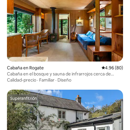
Cabaña en Rogate
Calificación p
4.96 (80)
Cabaña en el bosque y sauna de infrarrojos cerca de
Goodwood y Cowdray
Calidad-precio
·
Familiar
·
Diseño
Superanfitrión
Superanfitrión