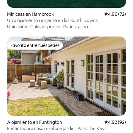
Minicasa en Hambrook
Calificación p
4.96 (72)
Un alojamiento relajante en las South Downs
Ubicación
·
Calidad-precio
·
Patio trasero
Favorito entre huéspedes
Favorito entre huéspedes
Alojamiento en Funtington
Calificación p
4.92 (92)
Encantadora casa rural con jardín | Pass The Keys