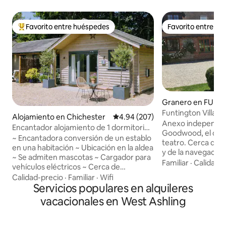
Favorito entre huéspedes
Favorito entre h
Favorito entre huéspedes preferido
Favorito entre h
Granero en FUN
Funtington Village
Alojamiento en Chichester
Calificación promedio: 4.94 de 5
4.94 (207)
capacidad para má
Anexo independien
Encantador alojamiento de 1 dormitorio
Goodwood, el cent
en el pueblo de South Downs
~ Encantadora conversión de un establo
teatro. Cerca de l
en una habitación ~ Ubicación en la aldea
y de la navegació
~ Se admiten mascotas ~ Cargador para
individuales que s
Familiar
·
Calidad-
vehículos eléctricos ~ Cerca de
cama tamaño king
Goodwood Encantadora remodelación
Calidad-precio
·
Familiar
·
Wifi
cama doble en la ha
de un establo con 1 recámara y 1 baño en
Servicios populares en alquileres
dormitorio conect
un pintoresco pueblo cerca de
vacacionales en West Ashling
y comparte el baño,
Chichester, con fácil acceso al Parque
amigos cercanos. El anexo tiene cocina,
Nacional South Downs y a las
baño con ducha, TV, 
impresionantes playas de West