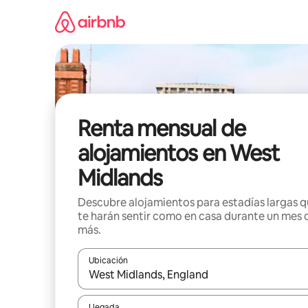
Omite
el
contenido
Renta mensual de
alojamientos en West
Midlands
Descubre alojamientos para estadías largas 
te harán sentir como en casa durante un mes 
más.
Ubicación
Cuando los resultados estén disponibles, navega co
Llegada