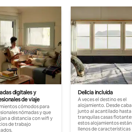
das digitales y
Delicia incluida
sionales de viaje
A veces el destino es el
alojamiento. Desde caba
amientos cómodos para
junto al acantilado hasta
sionales nómadas y que
tranquilas casas flotante
jan a distancia con wifi y
estos alojamientos están
ios de trabajo
llenos de características
cados.