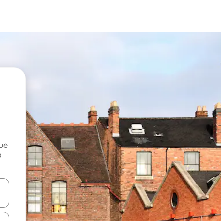
que
o
n las teclas de flecha hacia arriba y hacia abajo o explora con el tact