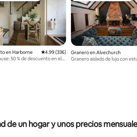
nto en Harborne
Calificación promedio: 4.99 de 5, 336 reseñas
4.99 (336)
Granero en Alvechurch
use: 50 % de descuento en el
Granero aislado de lujo con est
en el pub
leña: The Hay Loft
 4.95 de 5, 75 reseñas
 de un hogar y unos precios mensuale