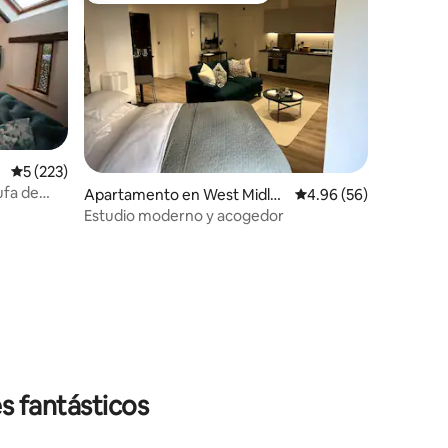
Calificación promedio: 5 de 5, 223 reseñas
5 (223)
ufa de
Apartamento en West Midlan
Calificación promedio:
4.96 (56)
ds
Estudio moderno y acogedor
s fantásticos