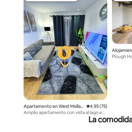
Alojamie
Plough Ho
desayuno 
Apartamento en West Midlan
Calificación promedio:
4.95 (75)
ds
Amplio apartamento con vista al lago en
La comodidad
la ciudad/balcón grande