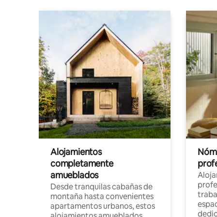
Alojamientos
Nóma
completamente
profe
amueblados
Aloj
profe
Desde tranquilas cabañas de
traba
montaña hasta convenientes
espac
apartamentos urbanos, estos
dedi
alojamientos amueblados