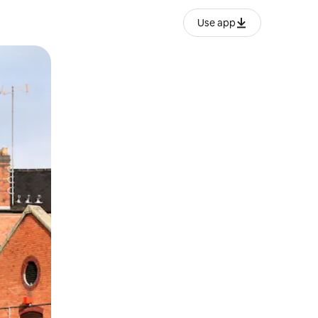
Use app
o o desliza el dedo.