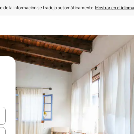
e de la información se tradujo automáticamente. 
Mostrar en el idioma
n las teclas de flecha hacia arriba y hacia abajo o explora con el tact