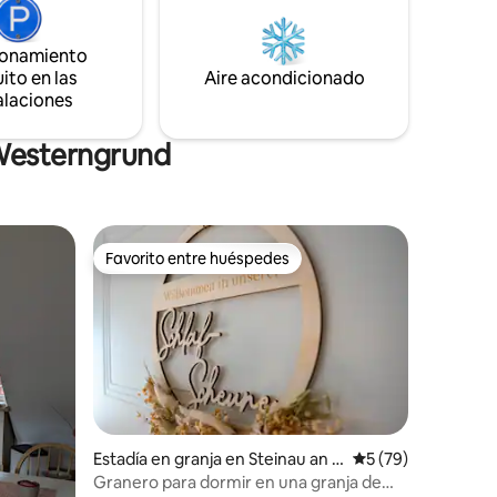
que a la Feria de Frankfurt se puede
rta, lo
llegar en 20 minutos. El estacionamiento
ionamiento
rmosa
gratuito justo afuera de la puerta ofrece
ito en las
Aire acondicionado
ara
comodidad adicional.
alaciones
ventura.
 Westerngrund
Favorito entre huéspedes
Favorito entre huéspedes
Estadía en granja en Steinau an d
Calificación promed
5 (79)
er Straße
Granero para dormir en una granja de