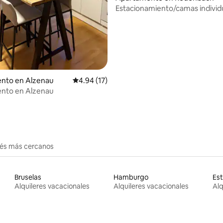
Estacionamiento/camas individ
televisores/balcón/wifi 100 Mbi
nto en Alzenau
Calificación promedio: 4.94 de 5, 17 reseñas
4.94 (17)
nto en Alzenau
erés más cercanos
Bruselas
Hamburgo
Es
Alquileres vacacionales
Alquileres vacacionales
Alq