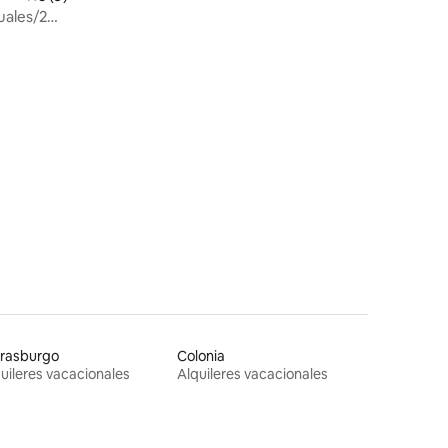
tamaño king - Estacionamiento -
uales/2
Excelente ubicación
t
trasburgo
Colonia
uileres vacacionales
Alquileres vacacionales