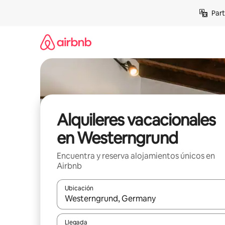
Omite
Part
el
contenido
Alquileres vacacionales
en Westerngrund
Encuentra y reserva alojamientos únicos en
Airbnb
Ubicación
Cuando los resultados estén disponibles, navega co
Llegada