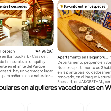
 entre huéspedes
Favorito entre huéspedes
 entre huéspedes
Favorito entre huéspedes prefe
.94 de 5, 248 reseñas
 Hösbach
Calificación promedio: 4.96 de 5, 26 reseñas
4.96 (26)
e en BambooPark - Casa de
Apartamento en Heigenbrüc
n Spessart -
e la naturaleza tranquila y
ken
Departamento pequeño en Spe
nte en el límite del Parque
Nuestro apartamento de 2 habi
pessart, hay un verdadero lugar
en la planta baja, cuidadosame
a para bañarse en la naturaleza
renovado, en el Parque Natural
r energía en esta casa de
Spessart, en JAKOBSTHAL, cer
pulares en alquileres vacacionales en
Aschaffenburg, ofrece el refug
ión redonda, con materiales
perfecto para familias jóvenes,
 y nobles y se encuentra en 27
excursionistas y ciclistas. Mo
os cuadrados de propiedad en
amueblado con una acogedora 
(junto al bosque) con vistas
estar, cocina bien equipada y d
cas sobre Aschaffenburg a
tranquilo, te invita a relajarte