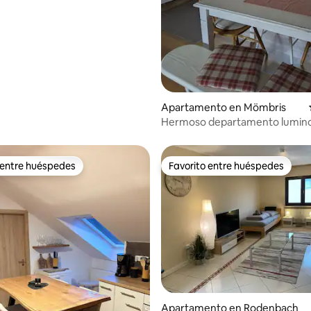
estacionamiento
Apartamento en Mömbris
Hermoso departamento lumino
naturaleza en el campo
 entre huéspedes
Favorito entre huéspedes
 entre huéspedes
Favorito entre huéspedes
dio: 5 de 5, 8 reseñas
Apartamento en Rodenbach