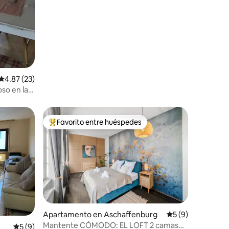
caballos islandeses en el campo
Calificación promedio: 4.87 de 5, 23 reseñas
4.87 (23)
so en la
Favorito entre huéspedes
Favorito entre huéspedes preferido
Apartamento en Aschaffenburg
Calificación prome
5 (9)
Mantente CÓMODO: EL LOFT 2 camas
Calificación promedio: 5 de 5, 9 reseñas
5 (9)