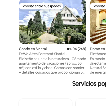
Favorito entre huéspedes
Favorito
Favorito entre huéspedes
Favorito
Condo en Sinntal
Calificación promedio: 4
4.94 (248)
Domo en
FeWo Altes Forstamt Sinntal -
Flinthous
naturalmente encantador
ensueño e
El diseño se une a la naturaleza - Cómodo
En medio d
apartamento de vacaciones (aprox. 50
directame
m²) con estilo y clase. Camas con somier
Natural S
+ detalles cuidados que proporcionan un
de energí
gran «clima de bienestar» Entrada
y recarga
independiente a nivel del suelo en el
ensueño. El Flinthouse impresiona con su
Servicios po
exuberante jardín del estanque con
construcc
cubierta/pérgola y solárium Baño natural,
naturales
senderismo, pesca con mosca, caza en el
000 metr
lugar Hermosos balnearios y estaciones
la ladera 
de esquí en los alrededores Excelente
panorámi