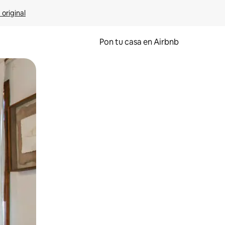
 original
Pon tu casa en Airbnb
o o desliza el dedo.