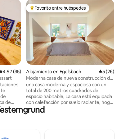
Apartam
Favorito entre huéspedes
Favor
rido
Favorito entre huéspedes preferido
Favorit
Departame
botánico
Nuestro 
huéspede
comodidad
los anfitriones
de 2 habi
directame
bien equ
especial,
persianas
Calificación promedio: 4.97 de 5, 35 reseñas
4.97 (35)
Alojamiento en Egelsbach
Calificación promed
5 (26)
baño. Tod
puertas a
ssart
Moderna casa de nueva construcción de
acceso. El salón y el comedor están
aprox. 200 m² cerca del aeropuerto.
taciones
una casa moderna y espaciosa con un
rodeados 
nte
total de 200 metros cuadrados de
al gran ja
 de
espacio habitable, La casa está equipada
ca de
con calefacción por suelo radiante, hogar
 Westerngrund
io
inteligente y un piso de madera maciza,
lo que garantiza un clima agradable. La
dernamente
ubicación es ideal para viajeros y
sala de
personas que se desplazan diariamente.
ormitorio
Se puede llegar al aeropuerto de
. Numerosas
Frankfurt en solo 15 minutos, mientras